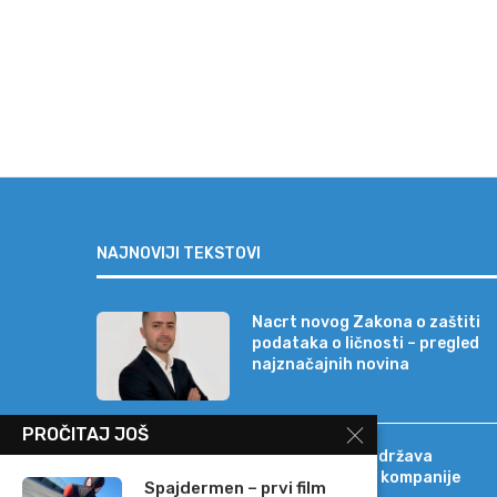
NAJNOVIJI TEKSTOVI
Nacrt novog Zakona o zaštiti
podataka o ličnosti – pregled
najznačajnih novina
PROČITAJ JOŠ
Banca Intesa podržava
strateški razvoj kompanije
Spajdermen – prvi film