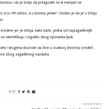
znisu i da je bolje da prilagoditi se ili menjati se.
“u srcu 99 odsto, a u biznisu jedan“. Dodao je da je u Srbiju
er.
 sredine jer je Srbija, kako kaže, jedna od najzagađenijih
e identifikuju i regulišu zbog opstanka ljudi.
ebi i drugima dozvole da žive u ovakvoj životnoj sredini“,
živote zbog zagađenog vazduha.
0
naredni tekst