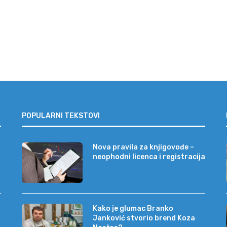
POPULARNI TEKSTOVI
Nova pravila za knjigovođe –
neophodni licenca i registracija
Kako je glumac Branko
Janković stvorio brend Koza