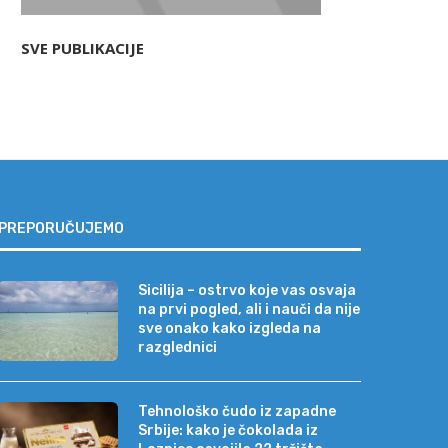
SVE PUBLIKACIJE
PREPORUČUJEMO
Sicilija – ostrvo koje vas osvaja
na prvi pogled, ali i nauči da nije
sve onako kako izgleda na
razglednici
Tehnološko čudo iz zapadne
Srbije: kako je čokolada iz