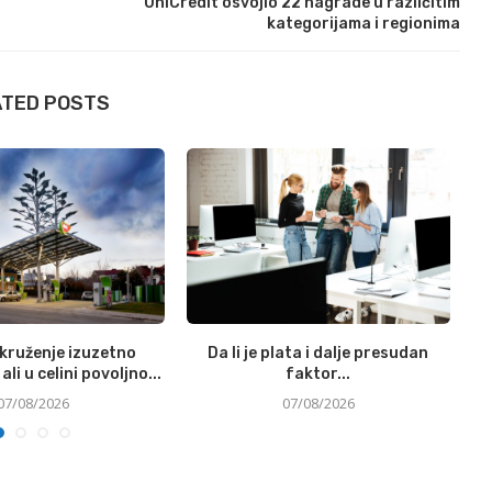
UniCredit osvojio 22 nagrade u različitim
kategorijama i regionima
ATED POSTS
okruženje izuzetno
Da li je plata i dalje presudan
Si
ali u celini povoljno...
faktor...
07/08/2026
07/08/2026