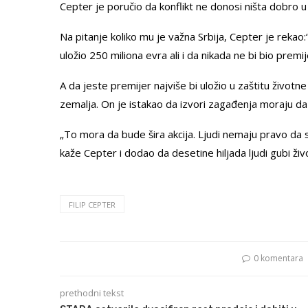
Cepter je poručio da konflikt ne donosi ništa dobro u bi
Na pitanje koliko mu je važna Srbija, Cepter je rekao:
uložio 250 miliona evra ali i da nikada ne bi bio premij
A da jeste premijer najviše bi uložio u zaštitu životne
zemalja. On je istakao da izvori zagađenja moraju da s
„To mora da bude šira akcija. Ljudi nemaju pravo da s
kaže Cepter i dodao da desetine hiljada ljudi gubi 
FILIP CEPTER
0 komentara
prethodni tekst