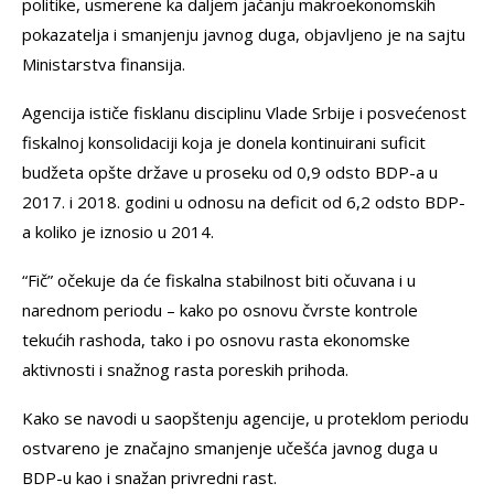
politike, usmerene ka daljem jačanju makroekonomskih
pokazatelja i smanjenju javnog duga, objavljeno je na sajtu
Ministarstva finansija.
Agencija ističe fisklanu disciplinu Vlade Srbije i posvećenost
fiskalnoj konsolidaciji koja je donela kontinuirani suficit
budžeta opšte države u proseku od 0,9 odsto BDP-a u
2017. i 2018. godini u odnosu na deficit od 6,2 odsto BDP-
a koliko je iznosio u 2014.
“Fič” očekuje da će fiskalna stabilnost biti očuvana i u
narednom periodu – kako po osnovu čvrste kontrole
tekućih rashoda, tako i po osnovu rasta ekonomske
aktivnosti i snažnog rasta poreskih prihoda.
Kako se navodi u saopštenju agencije, u proteklom periodu
ostvareno je značajno smanjenje učešća javnog duga u
BDP-u kao i snažan privredni rast.