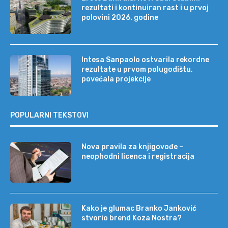
rezultati i kontinuiran rast i u prvoj
polovini 2026. godine
Intesa Sanpaolo ostvarila rekordne
rezultate u prvom polugodištu,
povećala projekcije
POPULARNI TEKSTOVI
Nova pravila za knjigovođe –
neophodni licenca i registracija
Kako je glumac Branko Janković
stvorio brend Koza Nostra?