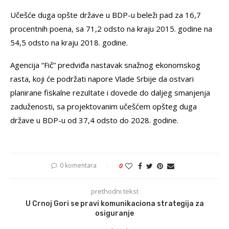
Učešće duga opšte države u BDP-u beleži pad za 16,7
procentnih poena, sa 71,2 odsto na kraju 2015. godine na
54,5 odsto na kraju 2018. godine.
Agencija “Fič” predviđa nastavak snažnog ekonomskog
rasta, koji će podržati napore Vlade Srbije da ostvari
planirane fiskalne rezultate i dovede do daljeg smanjenja
zaduženosti, sa projektovanim učešćem opšteg duga
države u BDP-u od 37,4 odsto do 2028. godine.
0 komentara
0
prethodni tekst
U Crnoj Gori se pravi komunikaciona strategija za
osiguranje