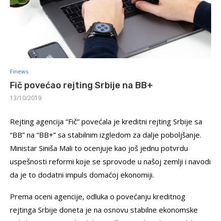
Finews
Fič povećao rejting Srbije na BB+
13/10/2019
Rejting agencija “Fič” povećala je kreditni rejting Srbije sa
“BB” na “BB+” sa stabilnim izgledom za dalje poboljšanje.
Ministar Siniša Mali to ocenjuje kao još jednu potvrdu
uspešnosti reformi koje se sprovode u našoj zemlji i navodi
da je to dodatni impuls domaćoj ekonomiji.
Prema oceni agencije, odluka o povećanju kreditnog
rejtinga Srbije doneta je na osnovu stabilne ekonomske