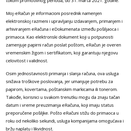
tokom promotivnog perioda, do 31. marta 2021. godine.
Moj-eRačun je informacioni posrednik namenjen
elektronskoj razmeni i upravljanju izdavanjem, primanjem i
arhiviranjem eRačuna i eDokumenata između pošiljaoca i
primaoca. Kao elektronski dokument koji u potpunosti
zamenjuje papirni račun poslat poštom, eRačun je overen
vremenskim žigom i sertifikatom, koji garantuju njegovu
celovitost i validnost.
Osim jednostavnosti primanja i slanja računa, ova usluga
snižava troškove poslovanja, jer umanjuje potrebu za
papirom, kovertama, poštanskim markicama ili tonerom.
Takođe, korisnici u svakom trenutku mogu da znaju tačan
datum i vreme preuzimanja eRačuna, koji imaju status
preporučene pošiljke. Pošto eRačuni stižu do primaoca u
roku od nekoliko sekundi, usluga kompanijama omogućava i
bržu naplatu i likvidnost.