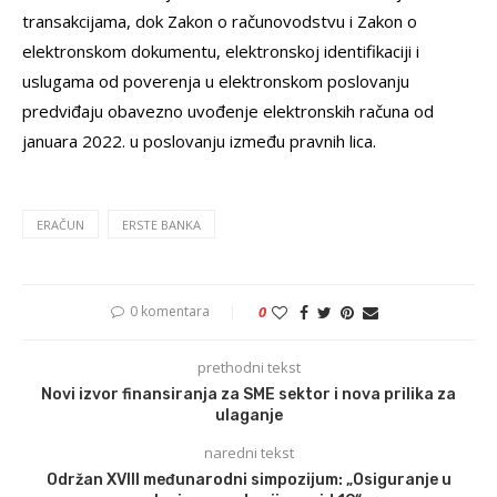
transakcijama, dok Zakon o računovodstvu i Zakon o
elektronskom dokumentu, elektronskoj identifikaciji i
uslugama od poverenja u elektronskom poslovanju
predviđaju obavezno uvođenje elektronskih računa od
januara 2022. u poslovanju između pravnih lica.
ERAČUN
ERSTE BANKA
0 komentara
0
prethodni tekst
Novi izvor finansiranja za SME sektor i nova prilika za
ulaganje
naredni tekst
Održan XVIII međunarodni simpozijum: „Osiguranje u