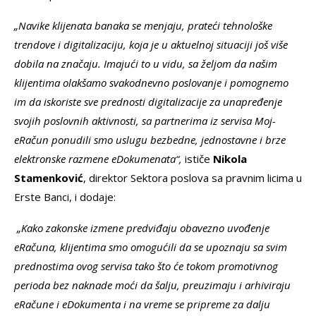
„Navike klijenata banaka se menjaju, prateći tehnološke
trendove i digitalizaciju, koja je u aktuelnoj situaciji još više
dobila na značaju. Imajući to u vidu, sa željom da našim
klijentima olakšamo svakodnevno poslovanje i pomognemo
im da iskoriste sve prednosti digitalizacije za unapređenje
svojih poslovnih aktivnosti, sa partnerima iz servisa Moj-
eRačun ponudili smo uslugu bezbedne, jednostavne i brze
elektronske razmene eDokumenata“,
ističe
Nikola
Stamenković
, direktor Sektora poslova sa pravnim licima u
Erste Banci, i dodaje:
„Kako zakonske izmene predviđaju obavezno uvođenje
eRačuna, klijentima smo omogućili da se upoznaju sa svim
prednostima ovog servisa tako što će tokom promotivnog
perioda bez naknade moći da šalju, preuzimaju i arhiviraju
eRačune i eDokumenta
i na vreme se pripreme za dalju