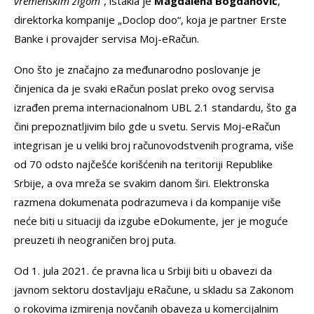
vremenskim žigom
”, istakla je
Magdalena Bogdanović
,
direktorka kompanije „Doclop doo“, koja je partner Erste
Banke i provajder servisa Moj-eRačun.
Ono što je značajno za međunarodno poslovanje je
činjenica da je svaki eRačun poslat preko ovog servisa
izrađen prema internacionalnom UBL 2.1 standardu, što ga
čini prepoznatljivim bilo gde u svetu. Servis Moj-eRačun
integrisan je u veliki broj računovodstvenih programa, više
od 70 odsto najčešće korišćenih na teritoriji Republike
Srbije, a ova mreža se svakim danom širi. Elektronska
razmena dokumenata podrazumeva i da kompanije više
neće biti u situaciji da izgube eDokumente, jer je moguće
preuzeti ih neograničen broj puta.
Od 1. jula 2021. će pravna lica u Srbiji biti u obavezi da
javnom sektoru dostavljaju eRačune, u skladu sa Zakonom
o rokovima izmirenja novčanih obaveza u komercijalnim