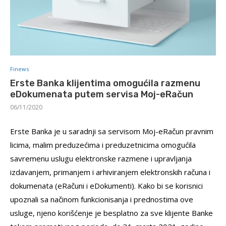
Finews
Erste Banka klijentima omogućila razmenu
eDokumenata putem servisa Moj-eRačun
06/11/2020
Erste Banka je u saradnji sa servisom Moj-eRačun pravnim
licima, malim preduzećima i preduzetnicima omogućila
savremenu uslugu elektronske razmene i upravljanja
izdavanjem, primanjem i arhiviranjem elektronskih računa i
dokumenata (eRačuni i eDokumenti). Kako bi se korisnici
upoznali sa načinom funkcionisanja i prednostima ove
usluge, njeno korišćenje je besplatno za sve klijente Banke