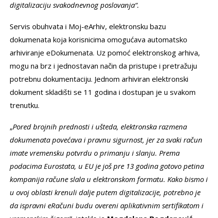
digitalizaciju svakodnevnog poslovanja“.
Servis obuhvata i Moj-eArhiv, elektronsku bazu
dokumenata koja korisnicima omogućava automatsko
arhiviranje eDokumenata. Uz pomoć elektronskog arhiva,
mogu na brz i jednostavan način da pristupe i pretražuju
potrebnu dokumentaciju. Jednom arhiviran elektronski
dokument skladišti se 11 godina i dostupan je u svakom
trenutku.
„
Pored brojnih prednosti i ušteda, elektronska razmena
dokumenata povećava i pravnu sigurnost, jer za svaki račun
imate vremensku potvrdu o primanju i slanju. Prema
podacima Eurostata, u EU je još pre 13 godina gotovo petina
kompanija račune slala u elektronskom formatu. Kako bismo i
u ovoj oblasti krenuli dalje putem digitalizacije, potrebno je
da ispravni eRačuni budu overeni aplikativnim sertifikatom i