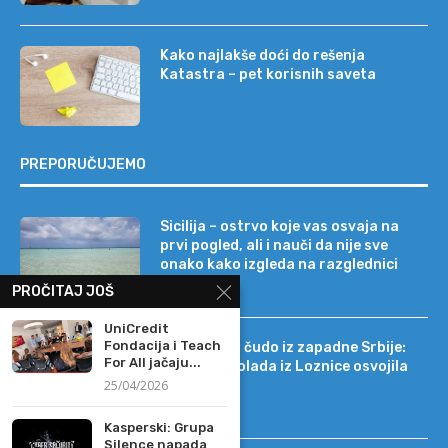
Kako najlakše doći do rešenja
Katastra – pet korisnih saveta
PREPORUČUJEMO
Sicilija – ostrvo koje vas osvaja na
prvi pogled, ali i nauči da nije sve
onako kako izgleda na razglednici
PROČITAJ JOŠ
UniCredit
Fondacija i Teach
Tehnološko čudo iz zapadne Srbije:
For All jačaju...
kako je čokolada iz Loznice osvojila
25/04/2026
22 tržišta
Kasperski: Grupa
Silence napada