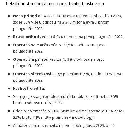
fleksibilnost u upravljanju operativnim troškovima.
Neto prihod
od 4.222 miliona evra u prvom polugodištu 2023,
što je 80% više u odnosu na 2.346 miliona evra u prvom
polugodištu 2022.
Bruto prihod
veći za 61% u odnosu na prvo polugodište 2022.
Operativna marža
veća za 28,5% u odnosu na prvo
polugodište 2022.
Operativni prihod
veći za 15,3% u odnosu na prvo
polugodište 2022.
Operativni troškovi
blago povećani (0,9%) u odnosu na prvo
polugodište 2022.
Kvalitet kredita:
Smanjenje stanja problematičnih kredita za 3,6% neto i 2,5%
bruto u odnosu na kraj 2022.
Udeo problematičnih u ukupnim kreditima iznosio je 1,2% neto i
2,3% bruto, i 1% i 1,9% prema EBA metodologiji
Anualizovani trošak rizika u prvom polugodištu 2023. od 25