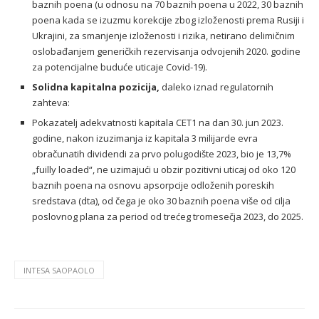
baznih poena (u odnosu na 70 baznih poena u 2022, 30 baznih
poena kada se izuzmu korekcije zbog izloženosti prema Rusiji i
Ukrajini, za smanjenje izloženosti i rizika, netirano delimičnim
oslobađanjem generičkih rezervisanja odvojenih 2020. godine
za potencijalne buduće uticaje Covid-19).
Solidna kapitalna pozicija,
daleko iznad regulatornih
zahteva:
Pokazatelj adekvatnosti kapitala CET1 na dan 30. jun 2023.
godine, nakon izuzimanja iz kapitala 3 milijarde evra
obračunatih dividendi za prvo polugodište 2023, bio je 13,7%
„fuilly loaded“, ne uzimajući u obzir pozitivni uticaj od oko 120
baznih poena na osnovu apsorpcije odloženih poreskih
sredstava (dta), od čega je oko 30 baznih poena više od cilja
poslovnog plana za period od trećeg tromesečja 2023, do 2025.
INTESA SAOPAOLO