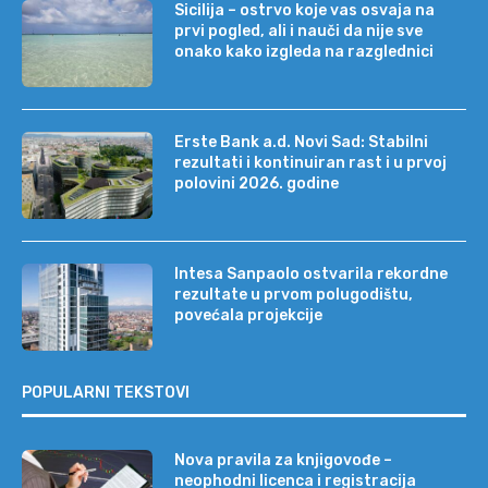
Sicilija – ostrvo koje vas osvaja na
prvi pogled, ali i nauči da nije sve
onako kako izgleda na razglednici
Erste Bank a.d. Novi Sad: Stabilni
rezultati i kontinuiran rast i u prvoj
polovini 2026. godine
Intesa Sanpaolo ostvarila rekordne
rezultate u prvom polugodištu,
povećala projekcije
POPULARNI TEKSTOVI
Nova pravila za knjigovođe –
neophodni licenca i registracija