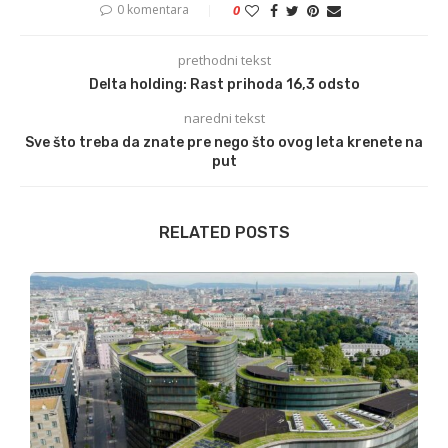
0 komentara
0
prethodni tekst
Delta holding: Rast prihoda 16,3 odsto
naredni tekst
Sve što treba da znate pre nego što ovog leta krenete na
put
RELATED POSTS