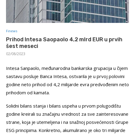
Finews
Prihod Intesa Saopaolo 4,2 mlrd EUR u prvih
šest meseci
02/08/2023
Intesa Sanpaolo, međunarodna bankarska grupacija u čijem
sastavu posluje Banca Intesa, ostvarila je u prvoj polovini
godine neto prihod od 4,2 milijarde evra predvođenim neto
prihodom od kamata.
Solidni bilans stanja i bilans uspeha u prvom polugodištu
godine kreirali su značajnu vrednost za sve zainteresovane
strane, koja je utemeljena i na snažnoj posvećenosti Grupe
ESG principima. Konkretno, akumulirano je oko tri milijarde