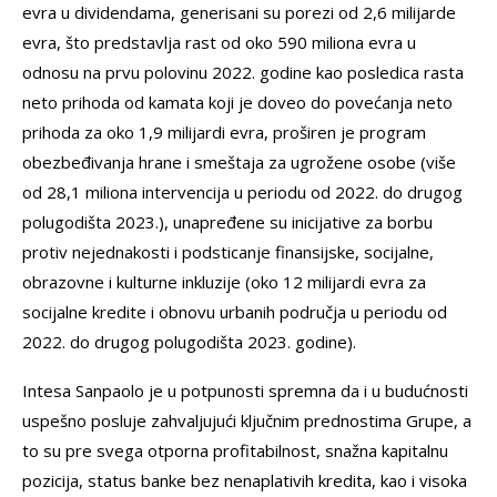
evra u dividendama, generisani su porezi od 2,6 milijarde
evra, što predstavlja rast od oko 590 miliona evra u
odnosu na prvu polovinu 2022. godine kao posledica rasta
neto prihoda od kamata koji je doveo do povećanja neto
prihoda za oko 1,9 milijardi evra, proširen je program
obezbeđivanja hrane i smeštaja za ugrožene osobe (više
od 28,1 miliona intervencija u periodu od 2022. do drugog
polugodišta 2023.), unapređene su inicijative za borbu
protiv nejednakosti i podsticanje finansijske, socijalne,
obrazovne i kulturne inkluzije (oko 12 milijardi evra za
socijalne kredite i obnovu urbanih područja u periodu od
2022. do drugog polugodišta 2023. godine).
Intesa Sanpaolo je u potpunosti spremna da i u budućnosti
uspešno posluje zahvaljujući ključnim prednostima Grupe, a
to su pre svega otporna profitabilnost, snažna kapitalnu
pozicija, status banke bez nenaplativih kredita, kao i visoka