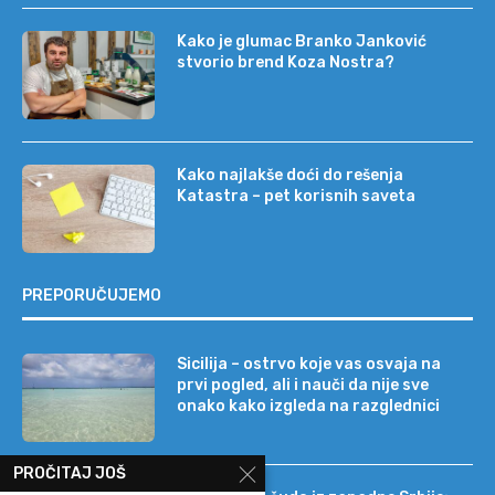
Kako je glumac Branko Janković
stvorio brend Koza Nostra?
Kako najlakše doći do rešenja
Katastra – pet korisnih saveta
PREPORUČUJEMO
Sicilija – ostrvo koje vas osvaja na
prvi pogled, ali i nauči da nije sve
onako kako izgleda na razglednici
PROČITAJ JOŠ