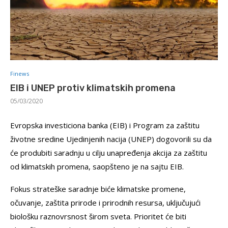
Finews
EIB i UNEP protiv klimatskih promena
05/03/2020
Evropska investiciona banka (EIB) i Program za zaštitu
životne sredine Ujedinjenih nacija (UNEP) dogovorili su da
će produbiti saradnju u cilju unapređenja akcija za zaštitu
od klimatskih promena, saopšteno je na sajtu EIB.
Fokus strateške saradnje biće klimatske promene,
očuvanje, zaštita prirode i prirodnih resursa, uključujući
biološku raznovrsnost širom sveta. Prioritet će biti