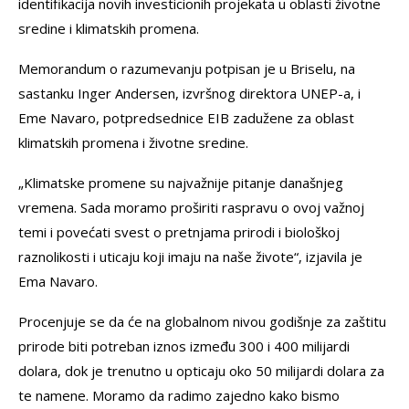
identifikacija novih investicionih projekata u oblasti životne
sredine i klimatskih promena.
Memorandum o razumevanju potpisan je u Briselu, na
sastanku Inger Andersen, izvršnog direktora UNEP-a, i
Eme Navaro, potpredsednice EIB zadužene za oblast
klimatskih promena i životne sredine.
„Klimatske promene su najvažnije pitanje današnjeg
vremena. Sada moramo proširiti raspravu o ovoj važnoj
temi i povećati svest o pretnjama prirodi i biološkoj
raznolikosti i uticaju koji imaju na naše živote“, izjavila je
Ema Navaro.
Procenjuje se da će na globalnom nivou godišnje za zaštitu
prirode biti potreban iznos između 300 i 400 milijardi
dolara, dok je trenutno u opticaju oko 50 milijardi dolara za
te namene. Moramo da radimo zajedno kako bismo