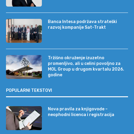
Banca Intesa podržava strateški
razvoj kompanije Sat-Trakt
Tržišno okruženje izuzetno
promenljivo, ali u celini povoljno za
MOL Group u drugom kvartalu 2026.
godine
POPULARNI TEKSTOVI
Nova pravila za knjigovođe –
neophodni licenca i registracija