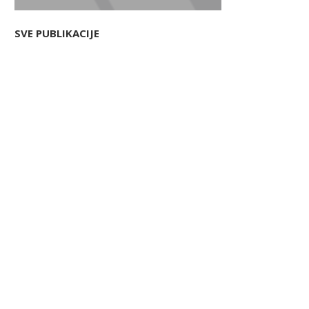
SVE PUBLIKACIJE
lorad Bosnić novi predsednik IO
OTP banka kupuje Lumino
Merkur osiguranja Srbija
otvara novo poglavlje na.
22/07/2026
21/07/2026