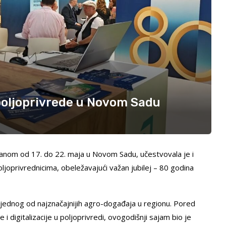
oljoprivrede u Novom Sadu
nom od 17. do 22. maja u Novom Sadu, učestvovala je i
oprivrednicima, obeležavajući važan jubilej – 80 godina
 jednog od najznačajnijih agro-događaja u regionu. Pored
i digitalizacije u poljoprivredi, ovogodišnji sajam bio je