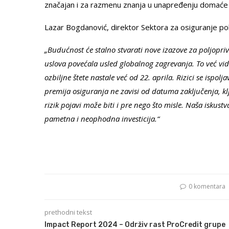
značajan i za razmenu znanja u unapređenju domaće
Lazar Bogdanović, direktor Sektora za osiguranje pol
„Budućnost će stalno stvarati nove izazove za poljopri
uslova povećala usled globalnog zagrevanja. To već vidi
ozbiljne štete nastale već od 22. aprila. Rizici se ispol
premija osiguranja ne zavisi od datuma zaključenja, klj
rizik pojavi može biti i pre nego što misle. Naša iskust
pametna i neophodna investicija.“
0 komentara
prethodni tekst
Impact Report 2024 – Održiv rast ProCredit grupe