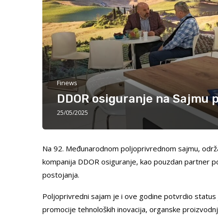
Finews
DDOR osiguranje na Sajmu p
25/05/2025
Na 92. Međunarodnom poljoprivrednom sajmu, održa
kompanija DDOR osiguranje, kao pouzdan partner polj
postojanja.
Poljoprivredni sajam je i ove godine potvrdio status
promocije tehnoloških inovacija, organske proizvodnje 