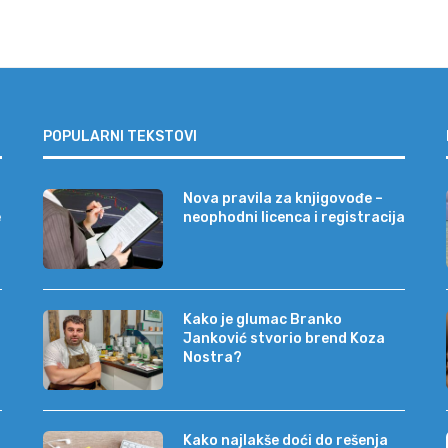
POPULARNI TEKSTOVI
Nova pravila za knjigovođe –
e
neophodni licenca i registracija
Kako je glumac Branko
Janković stvorio brend Koza
Nostra?
Kako najlakše doći do rešenja