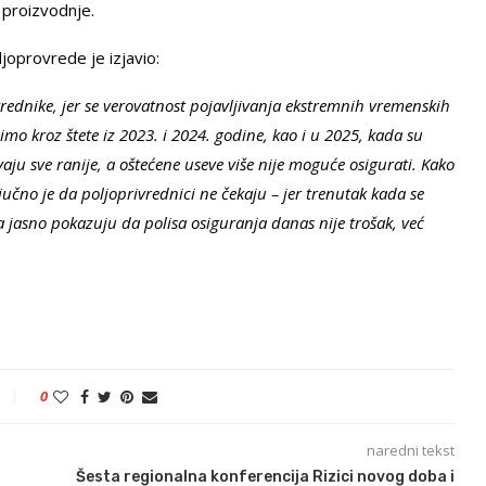
 proizvodnje.
joprovrede je izjavio:
vrednike, jer se verovatnost pojavljivanja ekstremnih vremenskih
mo kroz štete iz 2023. i 2024. godine, kao i u 2025, kada su
javaju sve ranije, a oštećene useve više nije moguće osigurati. Kako
učno je da poljoprivrednici ne čekaju – jer trenutak kada se
va jasno pokazuju da polisa osiguranja danas nije trošak, već
0
naredni tekst
Šesta regionalna konferencija Rizici novog doba i