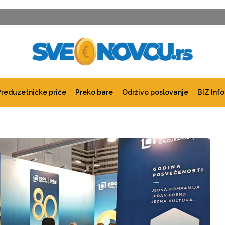
Preduzetničke priče
Preko bare
Održivo poslovanje
BIZ Info