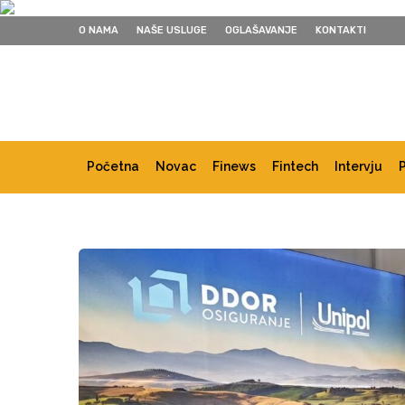
O NAMA
NAŠE USLUGE
OGLAŠAVANJE
KONTAKTI
Početna
Novac
Finews
Fintech
Intervju