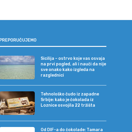
PREPORUČUJEMO
Sicilija – ostrvo koje vas osvaja
na prvi pogled, ali i nauči da nije
sve onako kako izgleda na
razglednici
Tehnološko čudo iz zapadne
Srbije: kako je čokolada iz
Loznice osvojila 22 tržišta
Od DIF-a do čokolade: Tamara