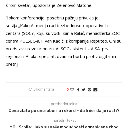
širom sveta“, upozorila je Zelenović Matone.
Tokom konferencije, posebnu pažnju privukla je
sesija „Kako AI menja rad bezbednosno-operativnih
centara (SOC)“, koju su vodili Sanja Rakić, menadžerka SOC
centra PULSEC-a, i Ivan Kadić iz kompanije Reputeo. Oni su
predstavili revolucionarni AI SOC asistent – AISA, prvi
regionalni AI alat specijalizovan za borbu protiv digitalnih
pretnji.
0 komentara
0
prethodni tekst
Cena zlata po unci oborila rekord – da li će i dalje rasti?
naredni tekst
MOL Srbija: „Iako su naše mogućnosti ograničene zbog