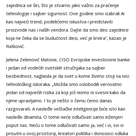
zajednica se širi, što je stvarno jako važno za praćenje
tehnologije i sajber sigurnost. Ove godine smo izabrali Ai
kao najveći trend, podelićemo iskustva i predstaviti
proizvode nas i naših vendora. Dajte da smo deo zajednice
koja ne čeka da se budućnost desi, već je kreira“, kazao je
Ratković.
Jelena Zelenović Matone, CISO Evropske investicione banke
i jedan od vodećih svetskih stručnjaka za sajber
bezbednost, naglasila je da svet u kome živimo stoji na ivici
tehnološkog iskoraka. „Možda smo oslobodili verovatno
jedan od najvećih rizika za koji još nismo ni svesni kako da
njime upravljamo. I to je nešto o čemu ćemo danas
razgovarati. A nasleđe veštačke inteligencije biće isto kao
nasleđe dinamita. O tome neće odlučivati samo inženjeri
poput nas. Neću o tome odlučivati samo ja, već i vi, svi vi
prisutni u ovoj prostoriji, kreatori politika i donosioci odluka