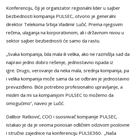
Konferenciju, čiji je organizator regionalni lider u sajber
bezbednosti kompanija PULSEC, otvorio je generalni
direktor Telekoma Srbija Vladimir Lučić. Prema njegovim
rečima, ulaganja na korporativnom, ali i državnom nivou u
sektor sajber bezbednosti će samo da rastu.
„Svaka kompanija, bila mala ili velika, ako ne razmišlja sad da
napravi jedno dobro rešenje, jednostavno ispada iz
igre. Drugo, verovanje da neka mala, srednja kompanija, pa
i velika kompanija može sama da se odbrani je jednostavno
prevaziđeno. Biće potrebno profesionalno upravljanje, a
mislim da mi sa kompanijom PULSEC to možemo da
omogućimo”, naveo je Lučić.
Dalibor Ratković, COO i suosnivač kompanije PULSEC,
istakao je da je veoma ponosan odličnim odzivom poslovne
i stručne zajednice na konferenciju PULSE360. „Naša