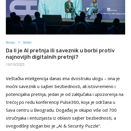
Novac
Slider
Da li je AI pretnja ili saveznik u borbi protiv
najnovijih digitalnih pretnji?
10/10/2025
Veštačka inteligencija danas ima dvostruku ulogu – ona je
moćni saveznik u sajber bezbednosti, ali istovremeno i
potencijalna pretnja, jedan je od zaključaka i upozorenja na
trećoj po redu konferenciji Pulse360, koja je održana u
Sava centru u Beogradu. Događaj je okupio više od 700
stručnjaka i entuzijasta iz oblasti sajber bezbednosti, a
ovogodišnji slogan bio je „AI & Security Puzzle“.