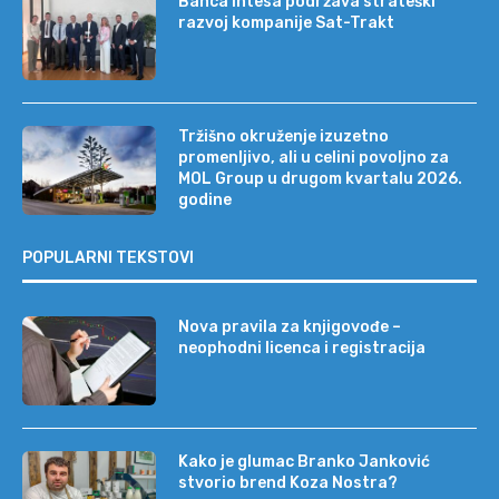
Banca Intesa podržava strateški
razvoj kompanije Sat-Trakt
Tržišno okruženje izuzetno
promenljivo, ali u celini povoljno za
MOL Group u drugom kvartalu 2026.
godine
POPULARNI TEKSTOVI
Nova pravila za knjigovođe –
neophodni licenca i registracija
Kako je glumac Branko Janković
stvorio brend Koza Nostra?