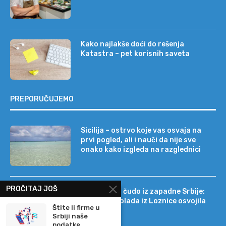
Kako najlakše doći do rešenja
Katastra – pet korisnih saveta
PREPORUČUJEMO
Sicilija – ostrvo koje vas osvaja na
prvi pogled, ali i nauči da nije sve
onako kako izgleda na razglednici
PROČITAJ JOŠ
Tehnološko čudo iz zapadne Srbije:
kako je čokolada iz Loznice osvojila
Štite li firme u
22 tržišta
Srbiji naše
podatke...