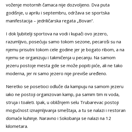
voženje motornih čamaca nije dozvoljeno. Dva puta
godišnje, u aprilu i septembru, održava se sportska
manifestacija – jedriličarska regata „Bovan“.
I dok ljubitelji sportova na vodi i kupači ovo jezero,
razumljivo, posećuju samo tokom sezone, pecaroši su na
njemu prisutni tokom cele godine jer je bogato ribom, a na
njemu se organizuju i takmičenja u pecanju. Na samom
jezeru postoje mesta gde se može popiti piće, ali ne tako
moderna, jer ni samo jezero nije previše uređeno.
Neretko se posetioci odluče da kampuju na samom jezeru
iako ne postoji organizovan kamp, pa samim tim ni voda,
struja i toaleti. Ipak, u obližnjem selu Trubarevac postoji
mogućnost iznajmljivanja smeštaja, a tu se nalazi i restoran
domaće kuhinje. Naravno i Sokobanja se nalazi na 12
kilometara.