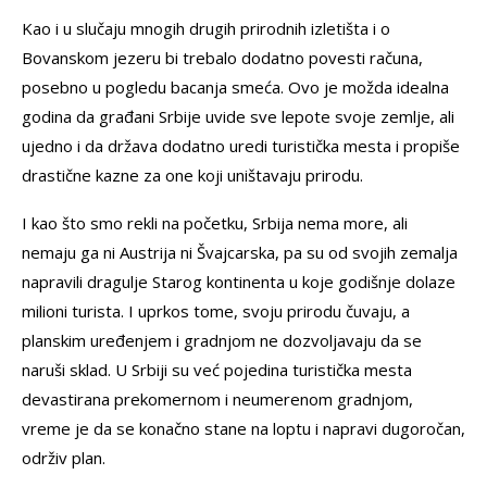
Kao i u slučaju mnogih drugih prirodnih izletišta i o
Bovanskom jezeru bi trebalo dodatno povesti računa,
posebno u pogledu bacanja smeća. Ovo je možda idealna
godina da građani Srbije uvide sve lepote svoje zemlje, ali
ujedno i da država dodatno uredi turistička mesta i propiše
drastične kazne za one koji uništavaju prirodu.
I kao što smo rekli na početku, Srbija nema more, ali
nemaju ga ni Austrija ni Švajcarska, pa su od svojih zemalja
napravili dragulje Starog kontinenta u koje godišnje dolaze
milioni turista. I uprkos tome, svoju prirodu čuvaju, a
planskim uređenjem i gradnjom ne dozvoljavaju da se
naruši sklad. U Srbiji su već pojedina turistička mesta
devastirana prekomernom i neumerenom gradnjom,
vreme je da se konačno stane na loptu i napravi dugoročan,
održiv plan.