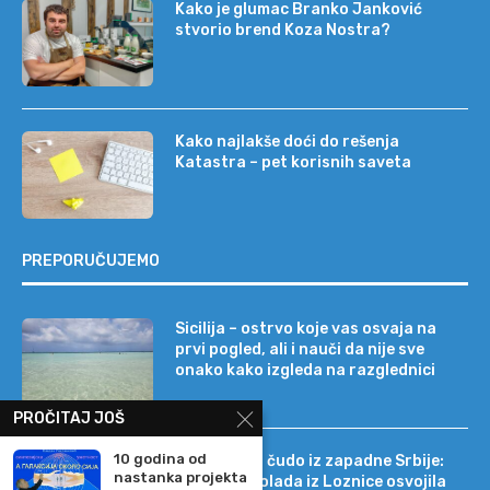
Kako je glumac Branko Janković
stvorio brend Koza Nostra?
Kako najlakše doći do rešenja
Katastra – pet korisnih saveta
PREPORUČUJEMO
Sicilija – ostrvo koje vas osvaja na
prvi pogled, ali i nauči da nije sve
onako kako izgleda na razglednici
PROČITAJ JOŠ
10 godina od
Tehnološko čudo iz zapadne Srbije:
nastanka projekta
kako je čokolada iz Loznice osvojila