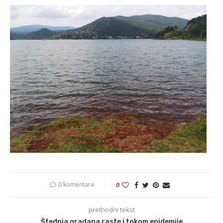
0 komentara
0
prethodni tekst
Štednja građana raste i tokom epidemije