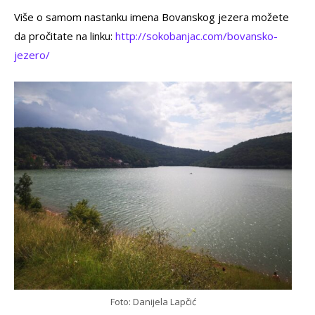
Više o samom nastanku imena Bovanskog jezera možete
da pročitate na linku:
http://sokobanjac.com/bovansko-
jezero/
Foto: Danijela Lapčić