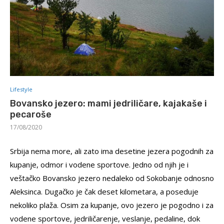
Lifestyle
Bovansko jezero: mami jedriličare, kajakaše i
pecaroše
17/08/2020
Srbija nema more, ali zato ima desetine jezera pogodnih za
kupanje, odmor i vodene sportove. Jedno od njih je i
veštačko Bovansko jezero nedaleko od Sokobanje odnosno
Aleksinca. Dugačko je čak deset kilometara, a poseduje
nekoliko plaža. Osim za kupanje, ovo jezero je pogodno i za
vodene sportove, jedriličarenje, veslanje, pedaline, dok