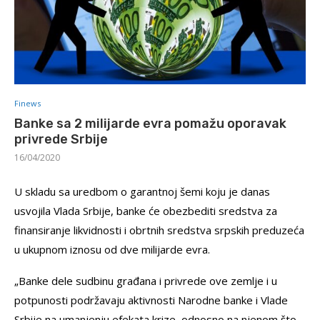
Finews
Banke sa 2 milijarde evra pomažu oporavak
privrede Srbije
16/04/2020
U skladu sa uredbom o garantnoj šemi koju je danas
usvojila Vlada Srbije, banke će obezbediti sredstva za
finansiranje likvidnosti i obrtnih sredstva srpskih preduzeća
u ukupnom iznosu od dve milijarde evra.
„Banke dele sudbinu građana i privrede ove zemlje i u
potpunosti podržavaju aktivnosti Narodne banke i Vlade
Srbije na umanjenju efekata krize, odnosno na njenom što