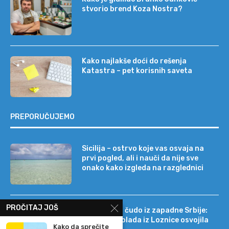
stvorio brend Koza Nostra?
Kako najlakše doći do rešenja
Katastra – pet korisnih saveta
PREPORUČUJEMO
Sicilija – ostrvo koje vas osvaja na
prvi pogled, ali i nauči da nije sve
onako kako izgleda na razglednici
PROČITAJ JOŠ
Tehnološko čudo iz zapadne Srbije:
kako je čokolada iz Loznice osvojila
Kako da sprečite