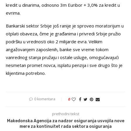
kredit u dinarima, odnosno 3m Euribor + 3,0% za kredit u
evrima.
Bankarski sektor Srbije još ranije je sproveo moratorijum u
otplati obaveza, čime je građanima i privredi Srbije pružio
podršku u vrednosti oko 2 milijarde evra. Velikim
angažovanjem zaposlenih, banke sve vreme tokom
vanrednog stanja pružaju i ostale usluge, omogućavajući
nesmetan promet novca, isplatu penzija i sve drugo što je
klijentima potrebno.
0 komentara
0
prethodni tekst
Makedonska Agencija za nadzor osiguranja usvojila nove
mere za kontinuitet rada sektora osiguranja