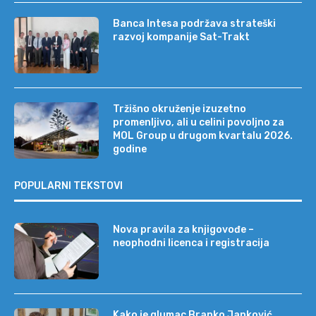
Banca Intesa podržava strateški
razvoj kompanije Sat-Trakt
Tržišno okruženje izuzetno
promenljivo, ali u celini povoljno za
MOL Group u drugom kvartalu 2026.
godine
POPULARNI TEKSTOVI
Nova pravila za knjigovođe –
neophodni licenca i registracija
Kako je glumac Branko Janković