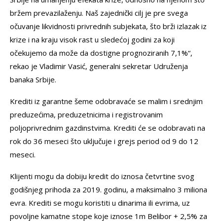
bržem prevazilaženju. Naš zajednički cilj je pre svega
očuvanje likvidnosti privrednih subjekata, što brži izlazak iz
krize i na kraju visok rast u sledećoj godini za koji
očekujemo da može da dostigne prognoziranih 7,1%“,
rekao je Vladimir Vasić, generalni sekretar Udruženja
banaka Srbije.
Krediti iz garantne šeme odobravaće se malim i srednjim
preduzećima, preduzetnicima i registrovanim
poljoprivrednim gazdinstvima. Krediti će se odobravati na
rok do 36 meseci što uključuje i grejs period od 9 do 12
meseci.
Klijenti mogu da dobiju kredit do iznosa četvrtine svog
godišnjeg prihoda za 2019. godinu, a maksimalno 3 miliona
evra. Krediti se mogu koristiti u dinarima ili evrima, uz
povoljne kamatne stope koje iznose 1m Belibor + 2,5% za