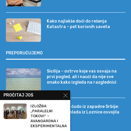
Kako najlakše doći do rešenja
Katastra – pet korisnih saveta
PREPORUČUJEMO
Sicilija – ostrvo koje vas osvaja na
prvi pogled, ali i nauči da nije sve
onako kako izgleda na razglednici
PROČITAJ JOŠ
IZLOŽBA
Tehnološko čudo iz zapadne Srbije:
„PARALELNI
kako je čokolada iz Loznice osvojila
TOKOVI“ –
22 tržišta
AVANGARDNA I
EKSPERIMENTALNA...