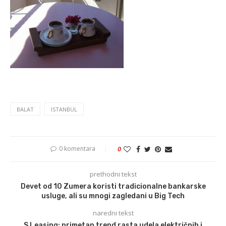
BALAT
ISTANBUL
0 komentara
0
prethodni tekst
Devet od 10 Zumera koristi tradicionalne bankarske
usluge, ali su mnogi zagledani u Big Tech
naredni tekst
S Leasing: primetan trend rasta udela električnih i