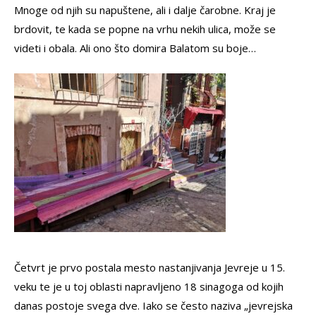
Mnoge od njih su napuštene, ali i dalje čarobne. Kraj je
brdovit, te kada se popne na vrhu nekih ulica, može se
videti i obala. Ali ono što domira Balatom su boje…
Četvrt je prvo postala mesto nastanjivanja Jevreje u 15.
veku te je u toj oblasti napravljeno 18 sinagoga od kojih
danas postoje svega dve. Iako se često naziva „jevrejska