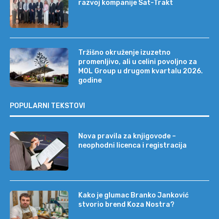
razvoj kompanije Sat-Trakt
Tržišno okruženje izuzetno
promenljivo, ali u celini povoljno za
MOL Group u drugom kvartalu 2026.
godine
POPULARNI TEKSTOVI
Nova pravila za knjigovođe –
neophodni licenca i registracija
Kako je glumac Branko Janković
stvorio brend Koza Nostra?