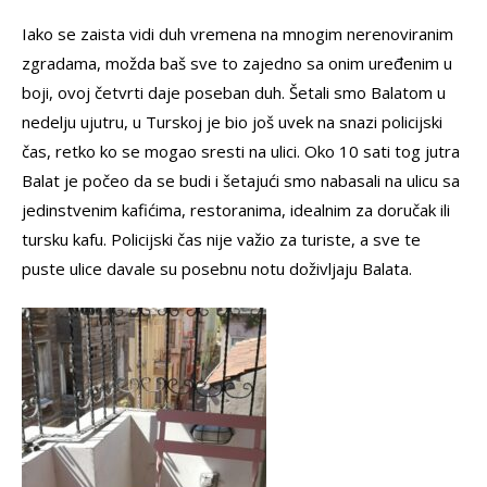
Iako se zaista vidi duh vremena na mnogim nerenoviranim
zgradama, možda baš sve to zajedno sa onim uređenim u
boji, ovoj četvrti daje poseban duh. Šetali smo Balatom u
nedelju ujutru, u Turskoj je bio još uvek na snazi policijski
čas, retko ko se mogao sresti na ulici. Oko 10 sati tog jutra
Balat je počeo da se budi i šetajući smo nabasali na ulicu sa
jedinstvenim kafićima, restoranima, idealnim za doručak ili
tursku kafu. Policijski čas nije važio za turiste, a sve te
puste ulice davale su posebnu notu doživljaju Balata.