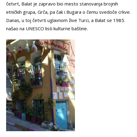
četvrt, Balat je zapravo bio mesto stanovanja brojnih
etničkih grupa, Grča, pa čak i Bugara o čemu svedoče crkve.
Danas, u toj četvrti uglavnom žive Turci, a Balat se 1985.
našao na UNESCO listi kulturne baštine.