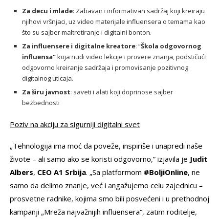
Za decu i mlade
: Zabavan i informativan sadržaj koji kreiraju
njihovi vršnjaci, uz video materijale influensera o temama kao
što su sajber maltretiranje i digitalni bonton.
Za influensere i digitalne kreatore
: “
Škola odgovornog
influensa”
koja nudi video lekcije i provere znanja, podstičući
odgovorno kreiranje sadržaja i promovisanje pozitivnog
digitalnog uticaja.
Za širu javnost
: saveti i alati koji doprinose sajber
bezbednosti
Poziv na akciju za sigurniji digitalni svet
„Tehnologija ima moć da poveže, inspiriše i unapredi naše
živote – ali samo ako se koristi odgovorno,” izjavila je
Judit
Albers
,
CEO A1 Srbija
. „Sa platformom
#BoljiOnline
, ne
samo da delimo znanje, već i angažujemo celu zajednicu –
prosvetne radnike, kojima smo bili posvećeni i u prethodnoj
kampanji „Mreža najvažnijih influensera“, zatim roditelje,