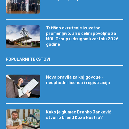
Tržišno okruženje izuzetno
promenljivo, ali u celini povoljno za
MOL Group u drugom kvartalu 2026.
godine
POPULARNI TEKSTOVI
Nova pravila za knjigovođe –
neophodni licenca i registracija
Kako je glumac Branko Janković
stvorio brend Koza Nostra?