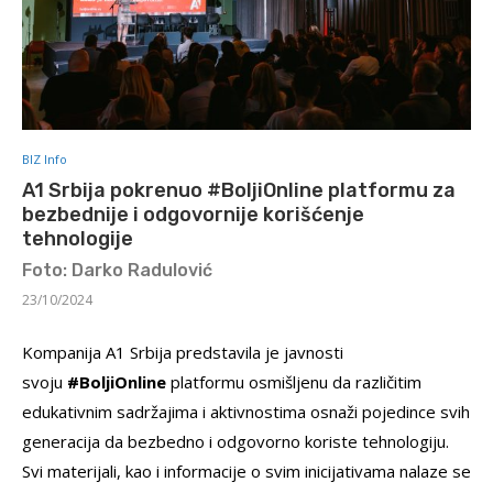
BIZ Info
A1 Srbija pokrenuo #BoljiOnline platformu za
bezbednije i odgovornije korišćenje
tehnologije
Foto: Darko Radulović
23/10/2024
Kompanija A1 Srbija predstavila je javnosti
svoju
#BoljiOnline
platformu osmišljenu da različitim
edukativnim sadržajima i aktivnostima osnaži pojedince svih
generacija da bezbedno i odgovorno koriste tehnologiju.
Svi materijali, kao i informacije o svim inicijativama nalaze se