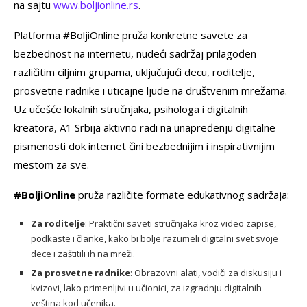
na sajtu
www.boljionline.rs
.
Platforma #BoljiOnline pruža konkretne savete za
bezbednost na internetu, nudeći sadržaj prilagođen
različitim ciljnim grupama, uključujući decu, roditelje,
prosvetne radnike i uticajne ljude na društvenim mrežama.
Uz učešće lokalnih stručnjaka, psihologa i digitalnih
kreatora, A1 Srbija aktivno radi na unapređenju digitalne
pismenosti dok internet čini bezbednijim i inspirativnijim
mestom za sve.
#BoljiOnline
pruža različite formate edukativnog sadržaja:
Za roditelje
: Praktični saveti stručnjaka kroz video zapise,
podkaste i članke, kako bi bolje razumeli digitalni svet svoje
dece i zaštitili ih na mreži.
Za prosvetne radnike
: Obrazovni alati, vodiči za diskusiju i
kvizovi, lako primenljivi u učionici, za izgradnju digitalnih
veština kod učenika.