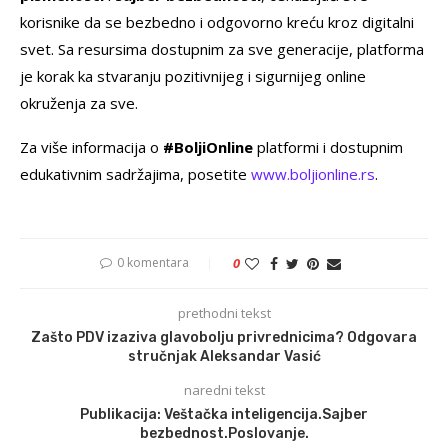
korisnike da se bezbedno i odgovorno kreću kroz digitalni
svet. Sa resursima dostupnim za sve generacije, platforma
je korak ka stvaranju pozitivnijeg i sigurnijeg online
okruženja za sve.
Za više informacija o
#BoljiOnline
platformi i dostupnim
edukativnim sadržajima, posetite
www.boljionline.rs
.
0 komentara
0
prethodni tekst
Zašto PDV izaziva glavobolju privrednicima? Odgovara
stručnjak Aleksandar Vasić
naredni tekst
Publikacija: Veštačka inteligencija.Sajber
bezbednost.Poslovanje.