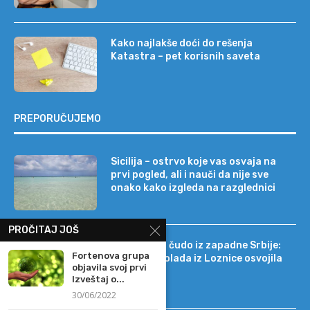
Kako najlakše doći do rešenja
Katastra – pet korisnih saveta
PREPORUČUJEMO
Sicilija – ostrvo koje vas osvaja na
prvi pogled, ali i nauči da nije sve
onako kako izgleda na razglednici
PROČITAJ JOŠ
Tehnološko čudo iz zapadne Srbije:
Fortenova grupa
kako je čokolada iz Loznice osvojila
objavila svoj prvi
22 tržišta
Izveštaj o...
30/06/2022