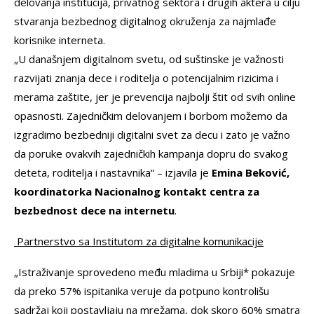
delovanja institucija, privatnog sektora i drugih aktera u cilju
stvaranja bezbednog digitalnog okruženja za najmlađe
korisnike interneta.
„U današnjem digitalnom svetu, od suštinske je važnosti
razvijati znanja dece i roditelja o potencijalnim rizicima i
merama zaštite, jer je prevencija najbolji štit od svih online
opasnosti. Zajedničkim delovanjem i borbom možemo da
izgradimo bezbedniji digitalni svet za decu i zato je važno
da poruke ovakvih zajedničkih kampanja dopru do svakog
deteta, roditelja i nastavnika“ – izjavila je
Emina Beković,
koordinatorka Nacionalnog kontakt centra za
bezbednost dece na internetu
.
Partnerstvo sa Institutom za digitalne komunikacije
„Istraživanje sprovedeno među mladima u Srbiji* pokazuje
da preko 57% ispitanika veruje da potpuno kontrolišu
sadržaj koji postavljaju na mrežama, dok skoro 60% smatra