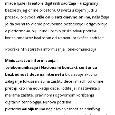
mlade ljude i kreatore digitalnih sadržaja – u izgradnji
bezbednijeg online prostora. U svetu u kojem ljudi u
proseku provode
više od 6 sati dnevno online
, naša želja
je da svi mi to vreme provodimo bezbednije i odgovornije,
a platforma #BoljiOnline upravo pruža takvu podršku
korisnicima kroz kvalitetan edukativni i praktičan sadržaj“.
Podrška Ministarstva informisanja i telekomunikacija
Ministarstvo informisanja i
telekomunikacija
i
Nacionalni kontakt centar za
bezbednost dece na internetu
kroz svoje aktivno
zalaganje fokusirani su na zaštitu dece i mladih od online
pretnji, kao i na edukaciju dece, roditelja i nastavnika o
merama zaštite, pravilnom i ogovornom korišćenju
digitalnih tehnologija. Njihova podrška
platformi
#BoljiOnline
naglašava važnost zajedničkog