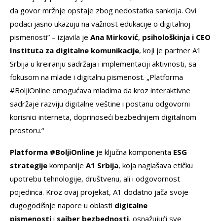
da govor mržnje opstaje zbog nedostatka sankcija. Ovi
podaci jasno ukazuju na važnost edukacije o digitalnoj
pismenosti” – izjavila je
Ana Mirković
,
psihološkinja i CEO
Instituta za digitalne komunikacije
, koji je partner A1
Srbija u kreiranju sadržaja i implementaciji aktivnosti, sa
fokusom na mlade i digitalnu pismenost. „Platforma
#BoljiOnline omogućava mladima da kroz interaktivne
sadržaje razviju digitalne veštine i postanu odgovorni
korisnici interneta, doprinoseći bezbednijem digitalnom
prostoru.“
Platforma #BoljiOnline
je ključna komponenta
ESG
strategije
kompanije
A1 Srbija
, koja naglašava etičku
upotrebu tehnologije, društvenu, ali i odgovornost
pojedinca. Kroz ovaj projekat, A1 dodatno jača svoje
dugogodišnje napore u oblasti
digitalne
pismenosti
i
sajber bezbednosti
, osnažujući sve