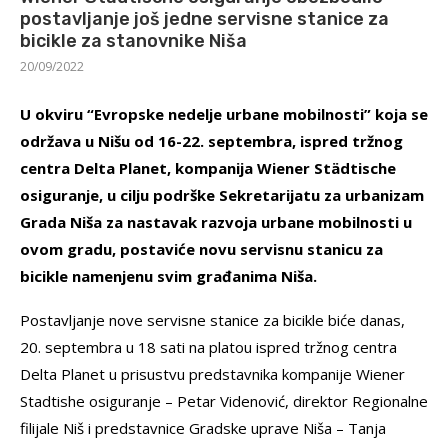
postavljanje još jedne servisne stanice za
bicikle za stanovnike Niša
20/09/2022
U okviru “Evropske nedelje urbane mobilnosti” koja se
održava u Nišu od 16-22. septembra, ispred tržnog
centra Delta Planet, kompanija Wiener Städtische
osiguranje, u cilju podrške Sekretarijatu za urbanizam
Grada Niša za nastavak razvoja urbane mobilnosti u
ovom gradu, postaviće novu servisnu stanicu za
bicikle namenjenu svim građanima Niša.
Postavljanje nove servisne stanice za bicikle biće danas,
20. septembra u 18 sati na platou ispred tržnog centra
Delta Planet u prisustvu predstavnika kompanije Wiener
Stadtishe osiguranje – Petar Videnović, direktor Regionalne
filijale Niš i predstavnice Gradske uprave Niša – Tanja