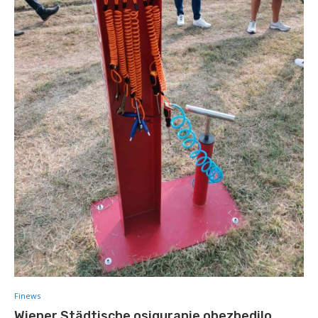
Finews
Wiener Städtische osiguranje obezbedilo