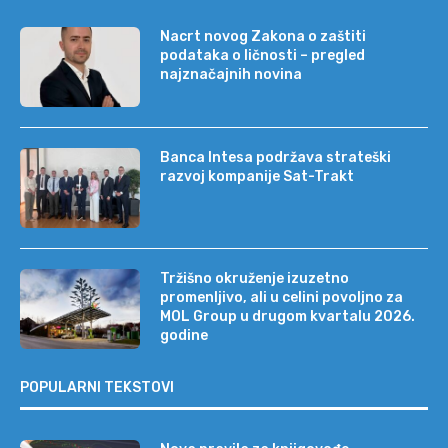
Nacrt novog Zakona o zaštiti
podataka o ličnosti – pregled
najznačajnih novina
Banca Intesa podržava strateški
razvoj kompanije Sat-Trakt
Tržišno okruženje izuzetno
promenljivo, ali u celini povoljno za
MOL Group u drugom kvartalu 2026.
godine
POPULARNI TEKSTOVI