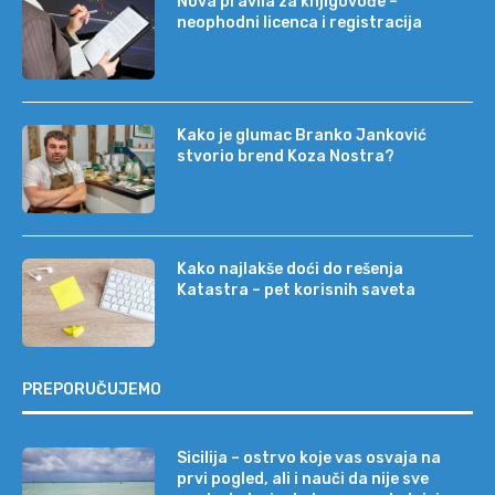
Nova pravila za knjigovođe –
neophodni licenca i registracija
Kako je glumac Branko Janković
stvorio brend Koza Nostra?
Kako najlakše doći do rešenja
Katastra – pet korisnih saveta
PREPORUČUJEMO
Sicilija – ostrvo koje vas osvaja na
prvi pogled, ali i nauči da nije sve