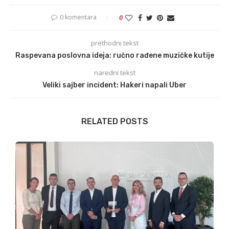
0 komentara
0
prethodni tekst
Raspevana poslovna ideja: ručno rađene muzičke kutije
naredni tekst
Veliki sajber incident: Hakeri napali Uber
RELATED POSTS