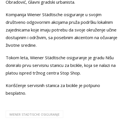
Obradović, Glavni gradski urbanista.
Kompanija Wiener Städtische osiguranje u svojim
društveno odgovornim akcijama pruža podršku lokalnim
zajednicama koje imaju potrebu da svoje okruženje učine
dostupnim i održivim, sa posebnim akcentom na očuvanje
životne sredine.
Tokom leta, Wiener Städtische osiguranje je gradu Nišu
doniralo prvu servisnu stanicu za bicikle, koja se nalazi na
platou ispred tržnog centra Stop Shop.
Korišćenje servisnih stanica za bicikle je potpuno
besplatno.
WIENER STADTISCHE OSIGURANJE