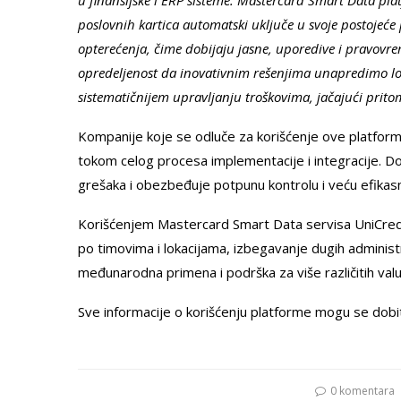
u finansijske i ERP sisteme. Mastercard Smart Data p
poslovnih kartica automatski uključe u svoje postojeć
opterećenja, čime dobijaju jasne, uporedive i pravovr
opredeljenost da inovativnim rešenjima unapredimo lok
sistematičnijem upravljanju troškovima, jačajući prito
Kompanije koje se odluče za korišćenje ove platform
tokom celog procesa implementacije i integracije. 
grešaka i obezbeđuje potpunu kontrolu i veću efikas
Korišćenjem Mastercard Smart Data servisa UniCred
po timovima i lokacijama, izbegavanje dugih administr
međunarodna primena i podrška za više različitih valu
Sve informacije o korišćenju platforme mogu se dob
0 komentara