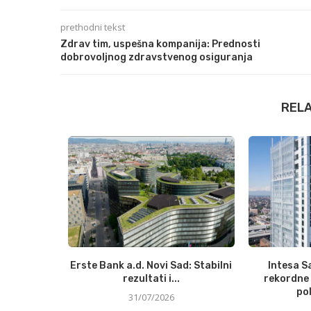
prethodni tekst
Zdrav tim, uspešna kompanija: Prednosti
dobrovoljnog zdravstvenog osiguranja
REL
digitalna
Erste Bank a.d. Novi Sad: Stabilni
Intesa S
e u...
rezultati i...
rekordne 
pol
31/07/2026