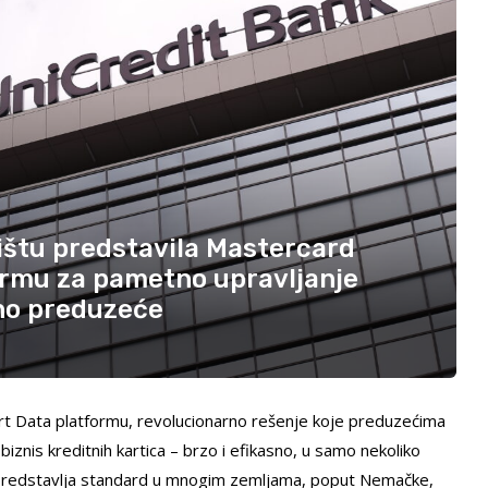
ištu predstavila Mastercard
ormu za pametno upravljanje
no preduzeće
rt Data platformu, revolucionarno rešenje koje preduzećima
znis kreditnih kartica – brzo i efikasno, u samo nekoliko
a predstavlja standard u mnogim zemljama, poput Nemačke,