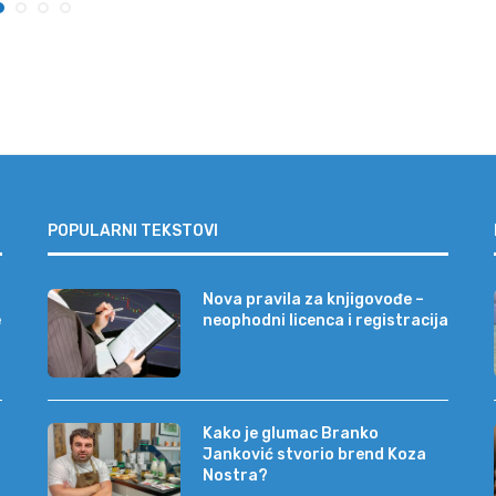
POPULARNI TEKSTOVI
Nova pravila za knjigovođe –
e
neophodni licenca i registracija
Kako je glumac Branko
Janković stvorio brend Koza
Nostra?