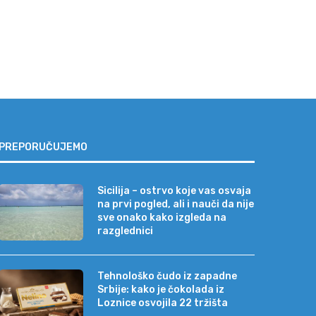
PREPORUČUJEMO
Sicilija – ostrvo koje vas osvaja
na prvi pogled, ali i nauči da nije
sve onako kako izgleda na
razglednici
Tehnološko čudo iz zapadne
Srbije: kako je čokolada iz
Loznice osvojila 22 tržišta