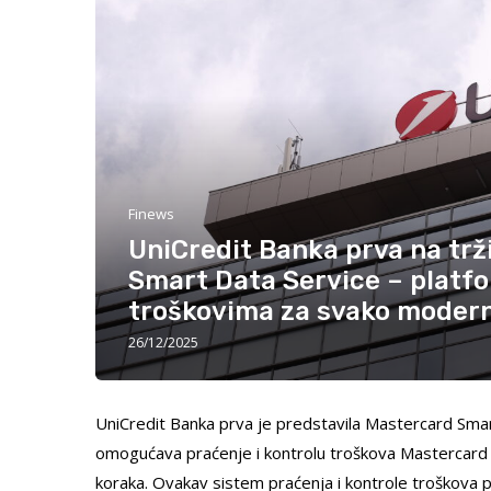
Finews
UniCredit Banka prva na trž
Smart Data Service – platf
troškovima za svako moder
26/12/2025
UniCredit Banka prva je predstavila Mastercard Sma
omogućava praćenje i kontrolu troškova Mastercard bi
koraka. Ovakav sistem praćenja i kontrole troškov