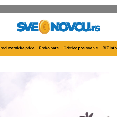
Preduzetničke priče
Preko bare
Održivo poslovanje
BIZ Info