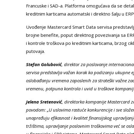
Francuske i SAD-a. Platforma omogućava da se detaljn
kreditnim karticama automatski i direktno šalju u ER
Uvođenje Mastercard Smart Data servisa predstavlja
brojne benefite, poput direktnog povezivanja sa ER
i kontrole troškova po kreditnim karticama, brzog cik
putovaja.
Stefan Golubović
, direktor za poslovanje internacion
servisa predstavlja važan korak ka podizanju ukupne ef
oslobađanju vremena zaposlenih za strateški važne z
vremenu, potpuna kontrola i uvid u troškove kompanije
Jelena Sretenović
, direktorka kompanije Mastercard za 
povodom: „U uslovima rastuće konkurencije i sve slož
unapređuju efikasnost i kvalitet finansijskog upravljan
tržištima, upravljanje poslovnim troškovima već se osl