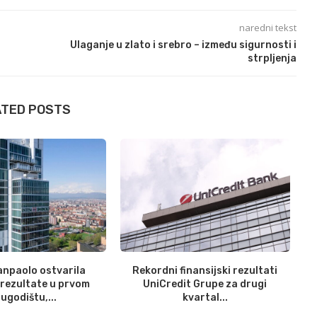
naredni tekst
Ulaganje u zlato i srebro – između sigurnosti i
strpljenja
ATED POSTS
anpaolo ostvarila
Rekordni finansijski rezultati
Mi
rezultate u prvom
UniCredit Grupe za drugi
ugodištu,...
kvartal...
31/07/2026
23/07/2026