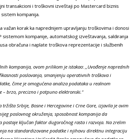
i transakcioni i troškovni izveštaji po Mastercard biznis
P sistem kompanija
.
 važan korak ka naprednijem upravljanju troškovima i donosi
P sistemom kompanije, automatskog izveštavanja, saldiranja
lusa obračuna i naplate troškova reprezentacije i službenih
alnih kompanija, ovom prilikom je istakao
:
,,Uvođenje naprednih
ikasnosti poslovanja, smanjenju operativnih troškova i
adatke, čime je omogućena analiza podataka u realnom
 – brzo, precizno i potpuno elektronski.”
tržišta Srbije, Bosne i Hercegovine i Crne Gore, izjavila je ovim
enijeg poslovnog okruženja, sposobnost kompanija da
ja postaje ključan faktor dugoročnog rasta i razvoja. Na zrelim
anja na standardizovane podatke i njihovu direktnu integraciju