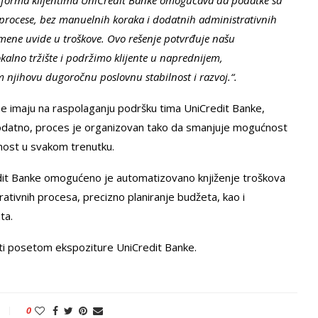
latforma klijentima UniCredit Banke omogućava da podatke sa
e procese, bez manuelnih koraka i dodatnih administrativnih
emene uvide u troškove. Ovo rešenje potvrđuje našu
alno tržište i podržimo klijente u naprednijem,
m njihovu dugoročnu poslovnu stabilnost i razvoj.“.
e imaju na raspolaganju podršku tima UniCredit Banke,
Dodatno, proces je organizovan tako da smanjuje mogućnost
nost u svakom trenutku.
it Banke omogućeno je automatizovano knjiženje troškova
ativnih procesa, precizno planiranje budžeta, kao i
ta.
iti posetom ekspoziture UniCredit Banke.
0