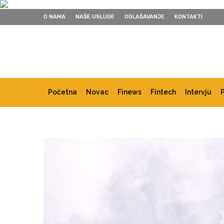
O NAMA
NAŠE USLUGE
OGLAŠAVANJE
KONTAKTI
Početna
Novac
Finews
Fintech
Intervju