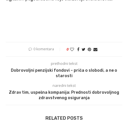
0 komentara
0
prethodni tekst
Dobrovoljni penzijski fondovi – priča o slobodi, a ne o
starosti
naredni tekst
Zdrav tim, uspešna kompanija: Prednosti dobrovoljnog
zdravstvenog osiguranja
RELATED POSTS