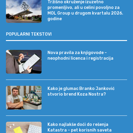
Tržišno okruženje izuzetno
promenljivo, ali u celini povoljno za
MOL Group u drugom kvartalu 2026.
godine
POPULARNI TEKSTOVI
Nova pravila za knjigovođe –
neophodni licenca i registracija
Kako je glumac Branko Janković
stvorio brend Koza Nostra?
Kako najlakše doći do rešenja
Katastra – pet korisnih saveta