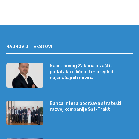
NAJNOVIJI TEKSTOVI
Nacrt novog Zakona o zaštiti
podataka o ličnosti – pregled
najznačajnih novina
Banca Intesa podržava strateški
razvoj kompanije Sat-Trakt