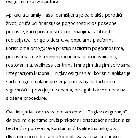
osiguranja za sve putnike.
Aplikacija „Family Pass” osmišljena je da olakša porodični
život, pružajući finansijske pogodnosti kroz posebne
popuste, kao i pristup stručnim znanjima iz oblasti
roditeljstva i brige o deci. Ova popularna platforma
korisnicima omogućava pristup različitim pogodnostima,
popustima i ekskluzivnim ponudama u prodavnicama,
restoranima, wellness centrima i mnogim drugim servisima.
Integracijom kupona „Triglav osiguranja”, korisnici aplikacije
sada mogu da planiraju svoja putovanja s dodatnom
sigurnošću i povoljnijim cenama, bez gubitka vremena na
složene procedure.
Ova inicijativa odražava posvećenost „Triglav osiguranja”
da svojim klijentima pruži praktična i pristupačna rešenja za
bezbrižna putovanja, kombinujući kvalitetnu uslugu s
digitalnim pogodnostima koje olakšavaju svakodnevicu.