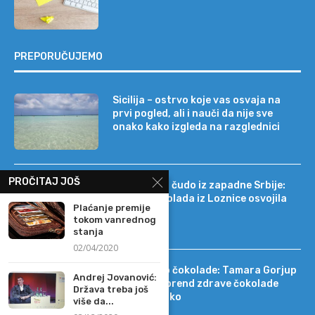
PREPORUČUJEMO
Sicilija – ostrvo koje vas osvaja na
prvi pogled, ali i nauči da nije sve
onako kako izgleda na razglednici
PROČITAJ JOŠ
Tehnološko čudo iz zapadne Srbije:
kako je čokolada iz Loznice osvojila
Plaćanje premije
22 tržišta
tokom vanrednog
stanja
02/04/2020
Od DIF-a do čokolade: Tamara Gorjup
Andrej Jovanović:
pokrenula brend zdrave čokolade
Država treba još
Kapetan Koko
više da...