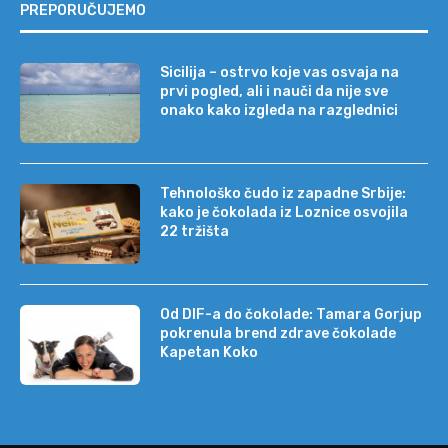
PREPORUČUJEMO
Sicilija – ostrvo koje vas osvaja na
prvi pogled, ali i nauči da nije sve
onako kako izgleda na razglednici
Tehnološko čudo iz zapadne Srbije:
kako je čokolada iz Loznice osvojila
22 tržišta
Od DIF-a do čokolade: Tamara Gorjup
pokrenula brend zdrave čokolade
Kapetan Koko