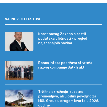
NAJNOVIJI TEKSTOVI
Nacrt novog Zakona o zaštiti
podataka o ličnosti – pregled
najznačajnih novina
Banca Intesa podržava strateški
razvoj kompanije Sat-Trakt
Tržišno okruženje izuzetno
promenljivo, ali u celini povoljno za
MOL Group u drugom kvartalu 2026.
godine