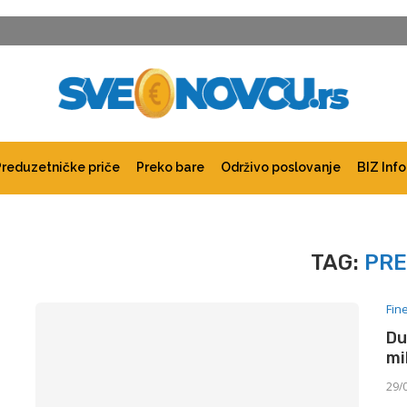
Preduzetničke priče
Preko bare
Održivo poslovanje
BIZ Info
TAG:
PRE
Fin
Du
mi
29/