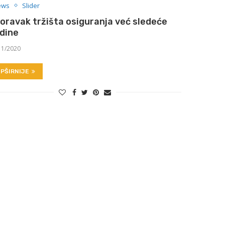
ews
Slider
oravak tržišta osiguranja već sledeće
dine
11/2020
PŠIRNIJE