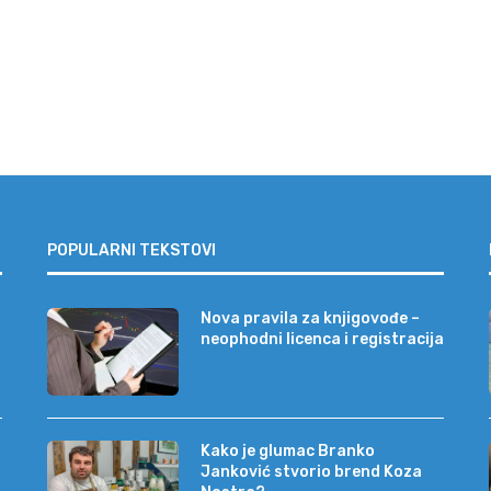
POPULARNI TEKSTOVI
Nova pravila za knjigovođe –
neophodni licenca i registracija
Kako je glumac Branko
Janković stvorio brend Koza