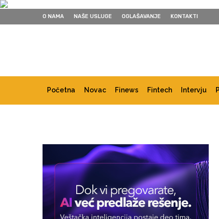
O NAMA
NAŠE USLUGE
OGLAŠAVANJE
KONTAKTI
Početna
Novac
Finews
Fintech
Intervju