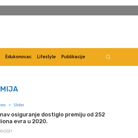
Edukonovac
Lifestyle
Publikacije
MIJA
ews
Slider
nav osiguranje dostiglo premiju od 252
liona evra u 2020.
03/2021