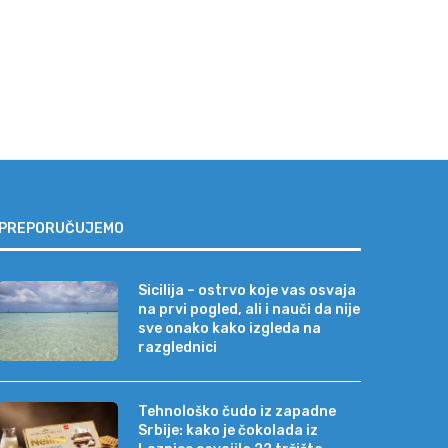
PREPORUČUJEMO
Sicilija – ostrvo koje vas osvaja
na prvi pogled, ali i nauči da nije
sve onako kako izgleda na
razglednici
Tehnološko čudo iz zapadne
Srbije: kako je čokolada iz