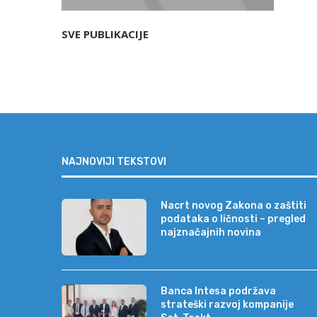
SVE PUBLIKACIJE
NAJNOVIJI TEKSTOVI
Nacrt novog Zakona o zaštiti
podataka o ličnosti – pregled
najznačajnih novina
Banca Intesa podržava
strateški razvoj kompanije