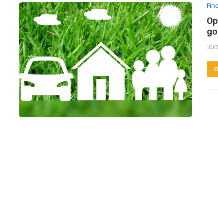
Fin
Op
go
30/
O