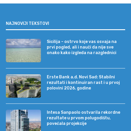
NAJNOVIJI TEKSTOVI
Sicilija – ostrvo koje vas osvaja na
prvi pogled, ali i nauči da nije sve
onako kako izgleda na razglednici
Erste Bank a.d. Novi Sad: Stabilni
rezultati i kontinuiran rast i u prvoj
polovini 2026. godine
Intesa Sanpaolo ostvarila rekordne
rezultate u prvom polugodištu,
povećala projekcije