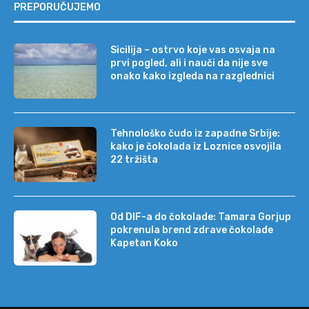
PREPORUČUJEMO
Sicilija – ostrvo koje vas osvaja na
prvi pogled, ali i nauči da nije sve
onako kako izgleda na razglednici
Tehnološko čudo iz zapadne Srbije:
kako je čokolada iz Loznice osvojila
22 tržišta
Od DIF-a do čokolade: Tamara Gorjup
pokrenula brend zdrave čokolade
Kapetan Koko