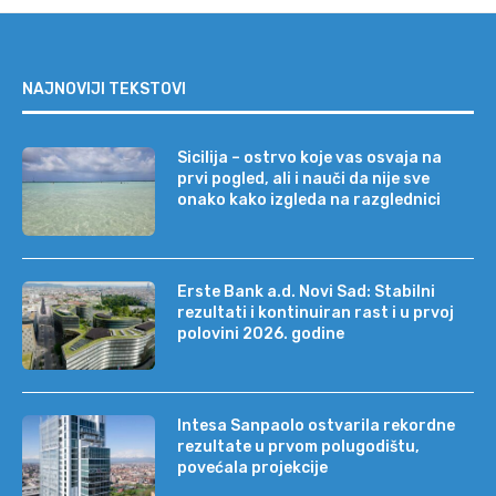
NAJNOVIJI TEKSTOVI
Sicilija – ostrvo koje vas osvaja na
prvi pogled, ali i nauči da nije sve
onako kako izgleda na razglednici
Erste Bank a.d. Novi Sad: Stabilni
rezultati i kontinuiran rast i u prvoj
polovini 2026. godine
Intesa Sanpaolo ostvarila rekordne
rezultate u prvom polugodištu,
povećala projekcije