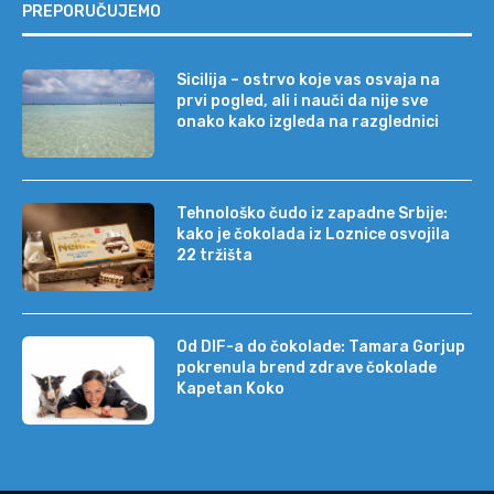
PREPORUČUJEMO
Sicilija – ostrvo koje vas osvaja na
prvi pogled, ali i nauči da nije sve
onako kako izgleda na razglednici
Tehnološko čudo iz zapadne Srbije:
kako je čokolada iz Loznice osvojila
22 tržišta
Od DIF-a do čokolade: Tamara Gorjup
pokrenula brend zdrave čokolade
Kapetan Koko