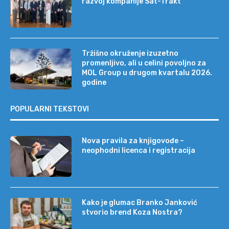
razvoj kompanije Sat-Trakt
Tržišno okruženje izuzetno
promenljivo, ali u celini povoljno za
MOL Group u drugom kvartalu 2026.
godine
POPULARNI TEKSTOVI
Nova pravila za knjigovođe –
neophodni licenca i registracija
Kako je glumac Branko Janković
stvorio brend Koza Nostra?