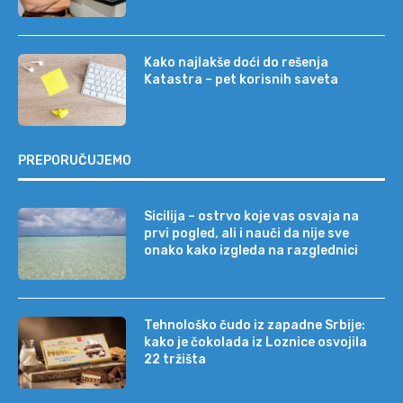
Kako najlakše doći do rešenja
Katastra – pet korisnih saveta
PREPORUČUJEMO
Sicilija – ostrvo koje vas osvaja na
prvi pogled, ali i nauči da nije sve
onako kako izgleda na razglednici
Tehnološko čudo iz zapadne Srbije:
kako je čokolada iz Loznice osvojila
22 tržišta