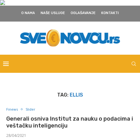
O NAMA
NAŠE USLUGE
OGLAŠAVANJE
KONTAKTI
TAG:
ELLIS
Finews
Slider
Generali osniva Institut za nauku o podacima i
veštačku inteligenciju
28/04/2021