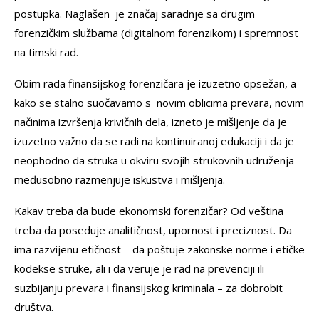
postupka. Naglašen je značaj saradnje sa drugim
forenzičkim službama (digitalnom forenzikom) i spremnost
na timski rad.
Obim rada finansijskog forenzičara je izuzetno opsežan, a
kako se stalno suočavamo s novim oblicima prevara, novim
načinima izvršenja krivičnih dela, izneto je mišljenje da je
izuzetno važno da se radi na kontinuiranoj edukaciji i da je
neophodno da struka u okviru svojih strukovnih udruženja
međusobno razmenjuje iskustva i mišljenja.
Kakav treba da bude ekonomski forenzičar? Od veština
treba da poseduje analitičnost, upornost i preciznost. Da
ima razvijenu etičnost – da poštuje zakonske norme i etičke
kodekse struke, ali i da veruje je rad na prevenciji ili
suzbijanju prevara i finansijskog kriminala – za dobrobit
društva.