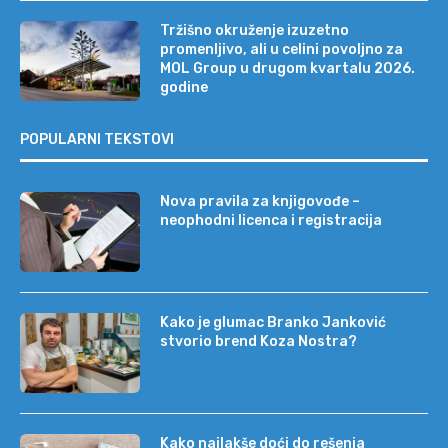
Tržišno okruženje izuzetno
promenljivo, ali u celini povoljno za
MOL Group u drugom kvartalu 2026.
godine
POPULARNI TEKSTOVI
Nova pravila za knjigovođe –
neophodni licenca i registracija
Kako je glumac Branko Janković
stvorio brend Koza Nostra?
Kako najlakše doći do rešenja