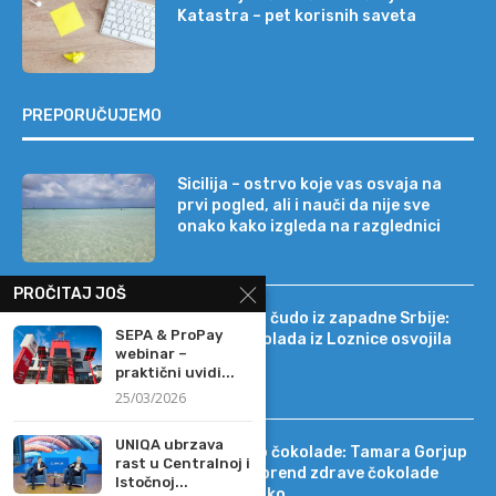
Katastra – pet korisnih saveta
PREPORUČUJEMO
Sicilija – ostrvo koje vas osvaja na
prvi pogled, ali i nauči da nije sve
onako kako izgleda na razglednici
PROČITAJ JOŠ
Tehnološko čudo iz zapadne Srbije:
SEPA & ProPay
kako je čokolada iz Loznice osvojila
webinar –
22 tržišta
praktični uvidi...
25/03/2026
UNIQA ubrzava
Od DIF-a do čokolade: Tamara Gorjup
rast u Centralnoj i
pokrenula brend zdrave čokolade
Istočnoj...
Kapetan Koko