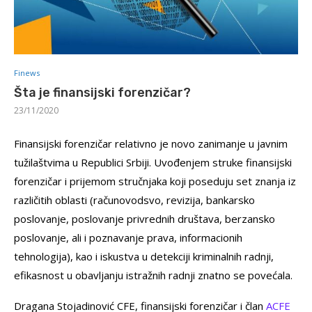
Finews
Šta je finansijski forenzičar?
23/11/2020
Finansijski forenzičar relativno je novo zanimanje u javnim
tužilaštvima u Republici Srbiji. Uvođenjem struke finansijski
forenzičar i prijemom stručnjaka koji poseduju set znanja iz
različitih oblasti (računovodsvo, revizija, bankarsko
poslovanje, poslovanje privrednih društava, berzansko
poslovanje, ali i poznavanje prava, informacionih
tehnologija), kao i iskustva u detekciji kriminalnih radnji,
efikasnost u obavljanju istražnih radnji znatno se povećala.
Dragana Stojadinović CFE, finansijski forenzičar i član
ACFE