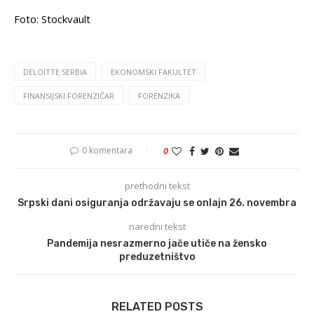
Foto: Stockvault
DELOITTE SERBIA
EKONOMSKI FAKULTET
FINANSIJSKI FORENZIČAR
FORENZIKA
0 komentara
0
prethodni tekst
Srpski dani osiguranja održavaju se onlajn 26. novembra
naredni tekst
Pandemija nesrazmerno jače utiče na žensko
preduzetništvo
RELATED POSTS