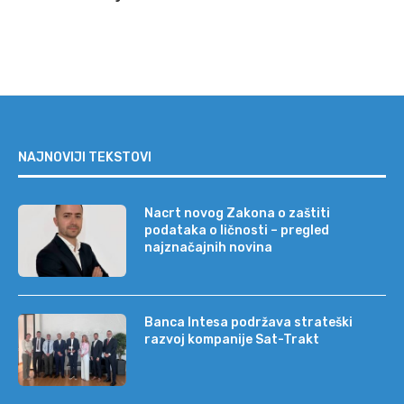
NAJNOVIJI TEKSTOVI
Nacrt novog Zakona o zaštiti
podataka o ličnosti – pregled
najznačajnih novina
Banca Intesa podržava strateški
razvoj kompanije Sat-Trakt