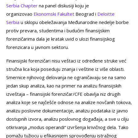
Serbia Chapter
na panel diskusiji koju je
organizovao
Ekonomski Fakultet
Beograd i
Deloitte
Serbia
u sklopu obeležavanja Međunarodne nedelje borbe
protiv prevara, studentima i budućim finansijskim
forenzičarima dala je kratak uvid o ulozi finansijskog
forenzicara u javnom sektoru.
Finansijski forenzičari nisu veštaci iz određene struke već
stručna lica koja poseduju znanja i veštine iz više oblasti.
Smernice njihovog delovanja ne ograničavaju se na samo
jedan skup analiza, kao na primer na analizu finansijskih
izveštaja – finansijski forenzičar/CFE obavlja niz drugih
analiza koje se najčešće odnose na analize novčanih tokova,
analizu poslovne dokumentacije, analizu podataka iz javno
dostupnih izvora, analizu poslovnog događaja, a sve u cilju
otkrivanja „modus operandi“ izvršenja krivičnog dela. Tako
pomažu tužiocu u efikasnijem sprovođenju istražnog