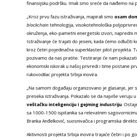
finansijsku podršku. Imali smo sreće da naiđemo na pa
„Kroz prvu fazu istraživanja, mapirali smo
osam do
blockchain
tehnologija, visokotehnološka poljoprivre
okruženja, eko-pametni energetski izvori, napredni ma
Istraživanje će trajati do jeseni, kada ćemo odlučiti 
kroz četiri pojedinačna superklaster pilot projekta. 
pozivamo da nas pratite. Testiranje će nam pokazati 
ekonomski iskorak u našoj privredi i time postane prv
rukovodilac projekta Srbija inovira.
„Na samom događaju organizovano je glasanje, jer sm
preseka istraživanja. Pokazalo se da najviše veruju 
veštačku inteligenciju i gejming industriju
. Ostaj
sa 1000-1500 ispitanika sa relevatnim sagovornicima i 
Branka Anđelković, suosnivačica i programska direktork
Aktivnosti projekta Srbija inovira trajaće četiri i po 