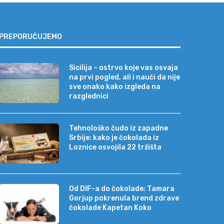
PREPORUČUJEMO
Sicilija – ostrvo koje vas osvaja
na prvi pogled, ali i nauči da nije
sve onako kako izgleda na
razglednici
Tehnološko čudo iz zapadne
Srbije: kako je čokolada iz
Loznice osvojila 22 tržišta
Od DIF-a do čokolade: Tamara
Gorjup pokrenula brend zdrave
čokolade Kapetan Koko