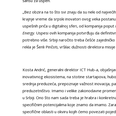
šansu za uspeh.
„Bez obzira na to što svi znaju da su neki od najvećih
krajnje vreme da srpski inovatori ovog veka postanu 
uspešnih priča u digitalnoj sferi, od kompanija poput
Energy
. Uspesi ovih kompanija potvrđuju da definitivn
potrebno više. Srbiji naročito treba češće zajedničko
rekla je Šenli Pinčoti, vršilac dužnosti direktora mis
Kosta Andrić, generalni direktor ICT Hub-a, objašnja
inovativnog ekosistema, na stotine startapova, hubova
srednja preduzeća, prepoznaje važnost inovacija, pa p
preduzetništvo. Imamo i velike zakonodavne promene
u Srbiji. Ono što nam sada treba je hrabra i konkret
specifičnim potencijalima koje znamo da imamo. Zarad 
specifične oblasti u okviru kojih ćemo povezati pojedi