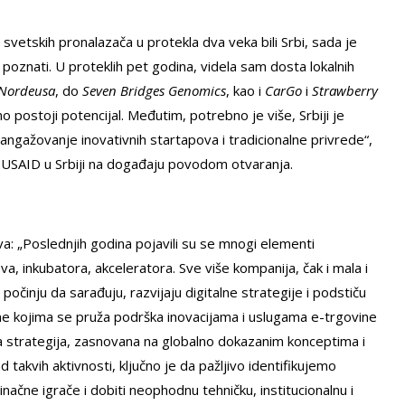
 svetskih pronalazača u protekla dva veka bili Srbi, sada je
poznati. U proteklih pet godina, videla sam dosta lokalnih
Nordeusa
, do
Seven Bridges Genomics
, kao i
CarGo
i
Strawberry
o postoji potencijal. Međutim, potrebno je više, Srbiji je
 angažovanje inovativnih startapova i tradicionalne privrede“,
ije USAID u Srbiji na događaju povodom otvaranja.
va: „Poslednjih godina pojavili su se mnogi elementi
, inkubatora, akceleratora. Sve više kompanija, čak i mala i
očinju da sarađuju, razvijaju digitalne strategije i podstiču
 kojima se pruža podrška inovacijama i uslugama e-trgovine
na strategija, zasnovana na globalno dokazanim konceptima i
takvih aktivnosti, ključno je da pažljivo identifikujemo
načne igrače i dobiti neophodnu tehničku, institucionalnu i