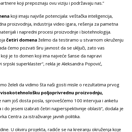
rtnere koji prepoznaju ovu viziju i podržavaju nas.“
mena
koji imaju najviše potencijala: veštačka inteligencija,
dna proizvodnja, industrija video igara, rešenja za pametna
terijali i napredni procesi proizvodnje i biotehnologija.
koja
četiri domena
želimo da testiramo u stvarnom okruženju
Tada ćemo pozvati širu javnost da se uključi, zato vas
koji je to domen koji ima najveće šanse da napravi
i srpski superklaster“, rekla je Aleksandra Popović,
o želeli da vidimo šta naši gosti misle o rezultatima prvog
u
visokotehnološku poljoprivrednu proizvodnju,
e nam još dosta posla, sprovešćemo 100 intervjua i anketu
do jeseni izabrati četiri najperspektivnije oblasti“, dodala je
a Centra za istraživanje javnih politika.
godine. U okviru projekta, radiće se na kreiranju okruženja koje