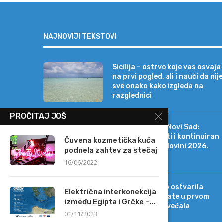
NAJNOVIJI TEKSTOVI
Sicilija – ostrvo koje vas osvaja
na prvi pogled, ali i nauči da nij
sve onako kako izgleda na
razglednici
PROČITAJ JOŠ
Erste Bank a.d. Novi Sad:
Stabilni rezultati i kontinuiran
Čuvena kozmetička kuća
rast i u prvoj polovini 2026.
podnela zahtev za stečaj
godine
16/06/2022
Intesa Sanpaolo ostvarila
Električna interkonekcija
rekordne rezultate u prvom
između Egipta i Grčke –...
polugodištu, povećala
01/11/2023
projekcije