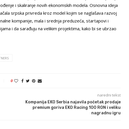
vođenje i skaliranje novih ekonomskih modela. Osnovna ideja
jačala srpska privreda kroz model kojim se naglašava razvoj
icionalne kompanije, mala i srednja preduzeća, startapovi i
cijama i da sarađuju na velikim projektima, kako bi se ubrzao
TNERS
0
naredni tekst
Kompanija EKO Serbia najavila početak prodaje
premium goriva EKO Racing 100 RON i veliku
nagradnu igru