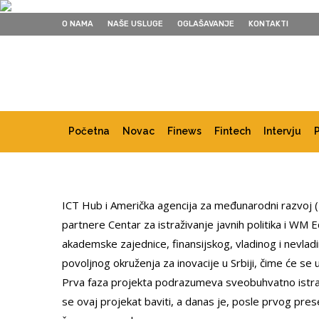
O NAMA
NAŠE USLUGE
OGLAŠAVANJE
KONTAKTI
Početna
Novac
Finews
Fintech
Intervju
ICT Hub i Američka agencija za međunarodni razvoj (U
partnere Centar za istraživanje javnih politika i WM 
akademske zajednice, finansijskog, vladinog i nevlad
povoljnog okruženja za inovacije u Srbiji, čime će se
Prva faza projekta podrazumeva sveobuhvatno istraživ
se ovaj projekat baviti, a danas je, posle prvog pr