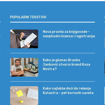
POPULARNI TEKSTOVI
Nova pravila za knjigovođe –
e
neophodni licenca i registracija
Kako je glumac Branko
Janković stvorio brend Koza
Nostra?
Kako najlakše doći do rešenja
Katastra – pet korisnih saveta