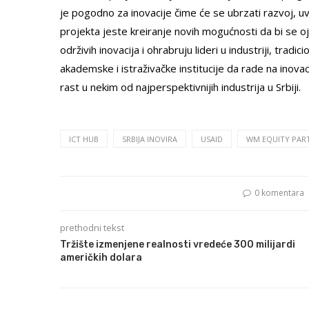
je pogodno za inovacije čime će se ubrzati razvoj, u
projekta jeste kreiranje novih mogućnosti da bi se o
održivih inovacija i ohrabruju lideri u industriji, trad
akademske i istraživačke institucije da rade na inova
rast u nekim od najperspektivnijih industrija u Srbiji.
ICT HUB
SRBIJA INOVIRA
USAID
WM EQUITY PAR
0 komentara
prethodni tekst
Tržište izmenjene realnosti vredeće 300 milijardi
američkih dolara