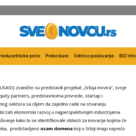
Preduzetničke priče
Preko bare
Održivo poslovanje
BIZ Info
SAID) zvanično su predstavili projekat „Srbija inovira“, svoje
Equity partners, predstavnicima privrede, startap i
inog sektora sa ciljem da zajedno rade na stvaranju
 ubrzati ekonomski razvoj u najperspektivnijim industrijama.
anje kako bi se identifikovale oblasti za inovacije kojima će
eseka, predstavljeno
osam domena
koji u Srbiji imaju najveću