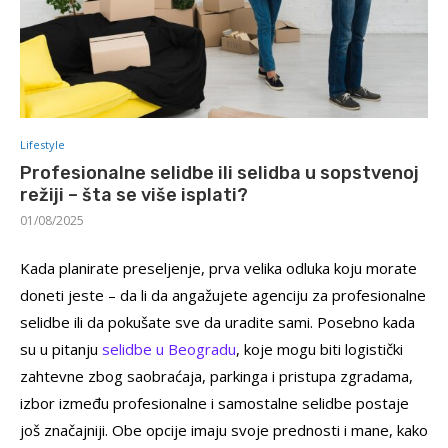
Lifestyle
Profesionalne selidbe ili selidba u sopstvenoj
režiji – šta se više isplati?
01/08/2025
Kada planirate preseljenje, prva velika odluka koju morate
doneti jeste – da li da angažujete agenciju za profesionalne
selidbe ili da pokušate sve da uradite sami. Posebno kada
su u pitanju
selidbe u Beogradu
, koje mogu biti logistički
zahtevne zbog saobraćaja, parkinga i pristupa zgradama,
izbor između profesionalne i samostalne selidbe postaje
još značajniji. Obe opcije imaju svoje prednosti i mane, kako