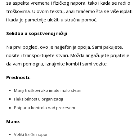
sa aspekta vremena i fizičkog napora, tako i kada se radi o
troškovima. U ovom tekstu, analiziraćemo šta se više isplati
i kada je pametnije uložiti u stručnu pomoć.
Selidba u sopstvenoj režiji
Na prvi pogled, ovo je najjeftinija opcija. Sami pakujete,
nosite i transportujete stvari. Možda angažujete prijatelje
da vam pomognu, iznajmite kombi i sami vozite.
Prednosti:
Manji troškovi ako imate malo stvari
Fleksibilnost u organizaciji
Potpuna kontrola nad procesom
Mane:
Veliki fizički napor