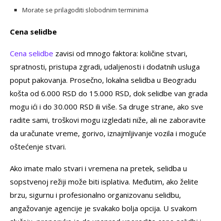
Morate se prilagoditi slobodnim terminima
Cena selidbe
Cena selidbe
zavisi od mnogo faktora: količine stvari,
spratnosti, pristupa zgradi, udaljenosti i dodatnih usluga
poput pakovanja. Prosečno, lokalna selidba u Beogradu
košta od 6.000 RSD do 15.000 RSD, dok selidbe van grada
mogu ići i do 30.000 RSD ili više. Sa druge strane, ako sve
radite sami, troškovi mogu izgledati niže, ali ne zaboravite
da uračunate vreme, gorivo, iznajmljivanje vozila i moguće
oštećenje stvari.
Ako imate malo stvari i vremena na pretek, selidba u
sopstvenoj režiji može biti isplativa. Međutim, ako želite
brzu, sigurnu i profesionalno organizovanu selidbu,
angažovanje agencije je svakako bolja opcija. U svakom