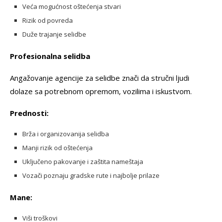
Veća mogućnost oštećenja stvari
Rizik od povreda
Duže trajanje selidbe
Profesionalna selidba
Angažovanje agencije za selidbe znači da stručni ljudi
dolaze sa potrebnom opremom, vozilima i iskustvom.
Prednosti:
Brža i organizovanija selidba
Manji rizik od oštećenja
Uključeno pakovanje i zaštita nameštaja
Vozači poznaju gradske rute i najbolje prilaze
Mane:
Viši troškovi