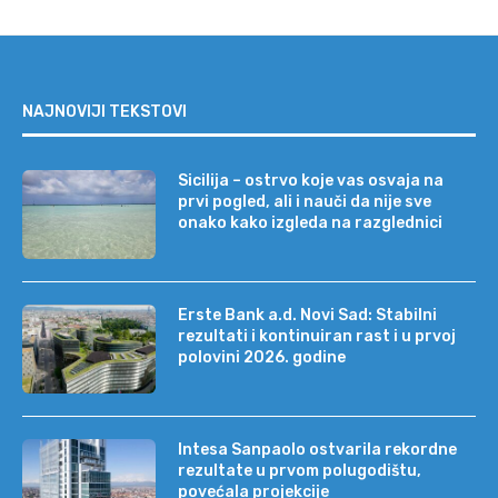
NAJNOVIJI TEKSTOVI
Sicilija – ostrvo koje vas osvaja na
prvi pogled, ali i nauči da nije sve
onako kako izgleda na razglednici
Erste Bank a.d. Novi Sad: Stabilni
rezultati i kontinuiran rast i u prvoj
polovini 2026. godine
Intesa Sanpaolo ostvarila rekordne
rezultate u prvom polugodištu,
povećala projekcije