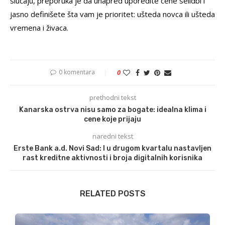
slučaju, preporuka je da unapred uporedite cene selidbi i
jasno definišete šta vam je prioritet: ušteda novca ili ušteda
vremena i živaca.
0 komentara
0
prethodni tekst
Kanarska ostrva nisu samo za bogate: idealna klima i
cene koje prijaju
naredni tekst
Erste Bank a.d. Novi Sad: I u drugom kvartalu nastavljen
rast kreditne aktivnosti i broja digitalnih korisnika
RELATED POSTS