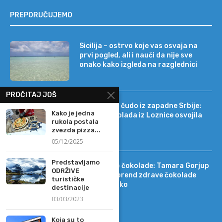
PREPORUČUJEMO
Sicilija – ostrvo koje vas osvaja na
prvi pogled, ali i nauči da nije sve
onako kako izgleda na razglednici
PROČITAJ JOŠ
Tehnološko čudo iz zapadne Srbije:
Kako je jedna
kako je čokolada iz Loznice osvojila
rukola postala
22 tržišta
zvezda pizza...
05/12/2025
Predstavljamo
Od DIF-a do čokolade: Tamara Gorjup
ODRŽIVE
pokrenula brend zdrave čokolade
turističke
Kapetan Koko
destinacije
03/03/2023
Koja su to