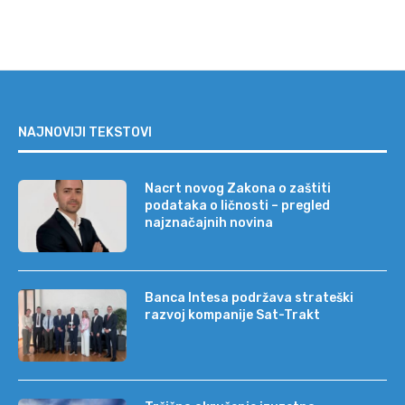
NAJNOVIJI TEKSTOVI
Nacrt novog Zakona o zaštiti
podataka o ličnosti – pregled
najznačajnih novina
Banca Intesa podržava strateški
razvoj kompanije Sat-Trakt