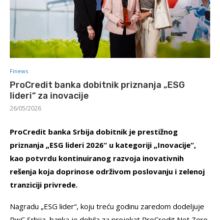
Finews
ProCredit banka dobitnik priznanja „ESG
lideri“ za inovacije
26/05/2026
ProCredit banka Srbija dobitnik je prestižnog
priznanja „ESG lideri 2026“ u kategoriji „Inovacije“,
kao potvrdu kontinuiranog razvoja inovativnih
rešenja koja doprinose održivom poslovanju i zelenoj
tranziciji privrede.
Nagradu „ESG lider“, koju treću godinu zaredom dodeljuje
PwC Srbija, banka je dobila za projekat ProCredit Net Zero