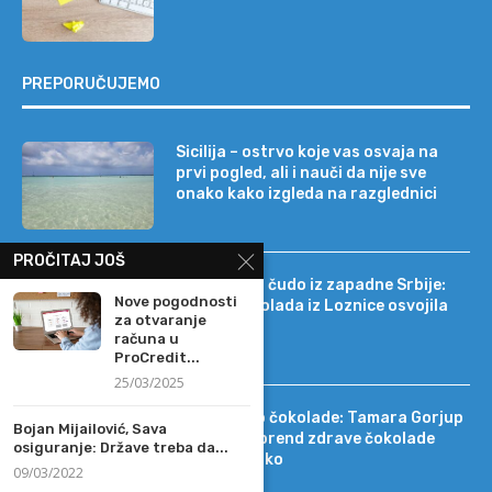
PREPORUČUJEMO
Sicilija – ostrvo koje vas osvaja na
prvi pogled, ali i nauči da nije sve
onako kako izgleda na razglednici
PROČITAJ JOŠ
Tehnološko čudo iz zapadne Srbije:
Nove pogodnosti
kako je čokolada iz Loznice osvojila
za otvaranje
22 tržišta
računa u
ProCredit...
25/03/2025
Od DIF-a do čokolade: Tamara Gorjup
Bojan Mijailović, Sava
pokrenula brend zdrave čokolade
osiguranje: Države treba da...
Kapetan Koko
09/03/2022