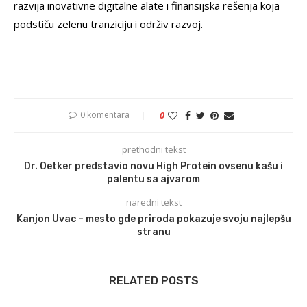
razvija inovativne digitalne alate i finansijska rešenja koja
podstiču zelenu tranziciju i održiv razvoj.
0 komentara
0
prethodni tekst
Dr. Oetker predstavio novu High Protein ovsenu kašu i
palentu sa ajvarom
naredni tekst
Kanjon Uvac – mesto gde priroda pokazuje svoju najlepšu
stranu
RELATED POSTS