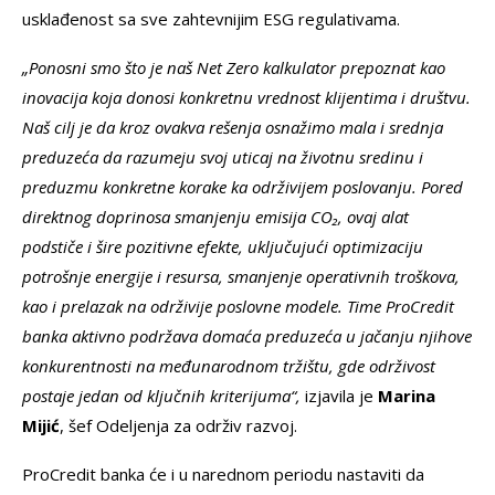
usklađenost sa sve zahtevnijim ESG regulativama.
„Ponosni smo što je naš Net Zero kalkulator prepoznat kao
inovacija koja donosi konkretnu vrednost klijentima i društvu.
Naš cilj je da kroz ovakva rešenja osnažimo mala i srednja
preduzeća da razumeju svoj uticaj na životnu sredinu i
preduzmu konkretne korake ka održivijem poslovanju. Pored
direktnog doprinosa smanjenju emisija CO
₂
, ovaj alat
podstiče i šire pozitivne efekte, uključujući optimizaciju
potrošnje energije i resursa, smanjenje operativnih troškova,
kao i prelazak na održivije poslovne modele. Time ProCredit
banka aktivno podržava domaća preduzeća u jačanju njihove
konkurentnosti na međunarodnom tržištu, gde održivost
postaje jedan od ključnih kriterijuma“,
izjavila je
Marina
Mijić
, šef Odeljenja za održiv razvoj.
ProCredit banka će i u narednom periodu nastaviti da