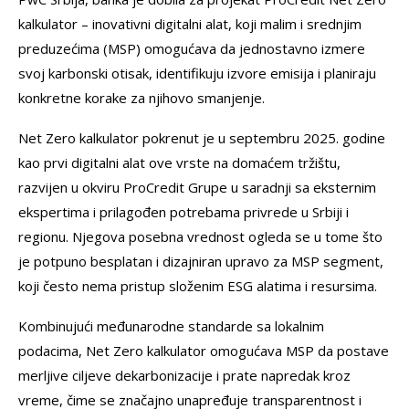
kalkulator – inovativni digitalni alat, koji malim i srednjim
preduzećima (MSP) omogućava da jednostavno izmere
svoj karbonski otisak, identifikuju izvore emisija i planiraju
konkretne korake za njihovo smanjenje.
Net Zero kalkulator pokrenut je u septembru 2025. godine
kao prvi digitalni alat ove vrste na domaćem tržištu,
razvijen u okviru ProCredit Grupe u saradnji sa eksternim
ekspertima i prilagođen potrebama privrede u Srbiji i
regionu. Njegova posebna vrednost ogleda se u tome što
je potpuno besplatan i dizajniran upravo za MSP segment,
koji često nema pristup složenim ESG alatima i resursima.
Kombinujući međunarodne standarde sa lokalnim
podacima, Net Zero kalkulator omogućava MSP da postave
merljive ciljeve dekarbonizacije i prate napredak kroz
vreme, čime se značajno unapređuje transparentnost i