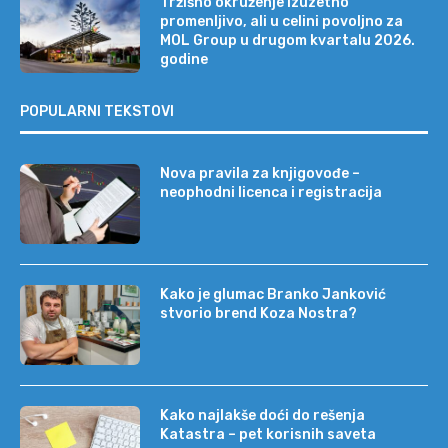
Tržišno okruženje izuzetno
promenljivo, ali u celini povoljno za
MOL Group u drugom kvartalu 2026.
godine
POPULARNI TEKSTOVI
Nova pravila za knjigovođe –
neophodni licenca i registracija
Kako je glumac Branko Janković
stvorio brend Koza Nostra?
Kako najlakše doći do rešenja
Katastra – pet korisnih saveta