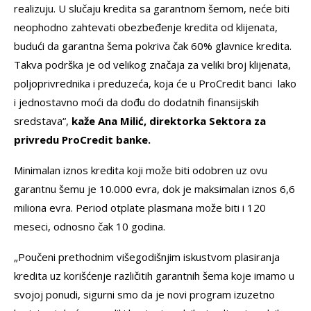
realizuju. U slučaju kredita sa garantnom šemom, neće biti
neophodno zahtevati obezbeđenje kredita od klijenata,
budući da garantna šema pokriva čak 60% glavnice kredita.
Takva podrška je od velikog značaja za veliki broj klijenata,
poljoprivrednika i preduzeća, koja će u ProCredit banci lako
i jednostavno moći da dođu do dodatnih finansijskih
sredstava“,
kaže Ana Milić, direktorka Sektora za
privredu ProCredit banke.
Minimalan iznos kredita koji može biti odobren uz ovu
garantnu šemu je 10.000 evra, dok je maksimalan iznos 6,6
miliona evra. Period otplate plasmana može biti i 120
meseci, odnosno čak 10 godina.
„Poučeni prethodnim višegodišnjim iskustvom plasiranja
kredita uz korišćenje različitih garantnih šema koje imamo u
svojoj ponudi, sigurni smo da je novi program izuzetno