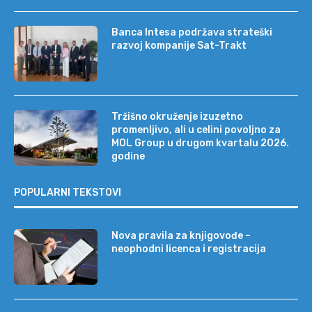
Banca Intesa podržava strateški
razvoj kompanije Sat-Trakt
Tržišno okruženje izuzetno
promenljivo, ali u celini povoljno za
MOL Group u drugom kvartalu 2026.
godine
POPULARNI TEKSTOVI
Nova pravila za knjigovođe –
neophodni licenca i registracija