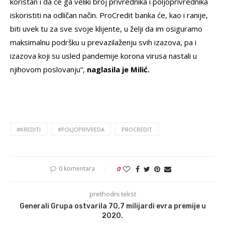
koristan i da će ga veliki broj privrednika i poljoprivrednika
iskoristiti na odličan način. ProCredit banka će, kao i ranije,
biti uvek tu za sve svoje klijente, u želji da im osiguramo
maksimalnu podršku u prevazilaženju svih izazova, pa i
izazova koji su usled pandemije korona virusa nastali u
njihovom poslovanju“,
naglasila je Milić.
#KREDITI
#POLJOPRIVREDA
PROCREDIT
0 komentara
0
prethodni tekst
Generali Grupa ostvarila 70,7 milijardi evra premije u
2020.