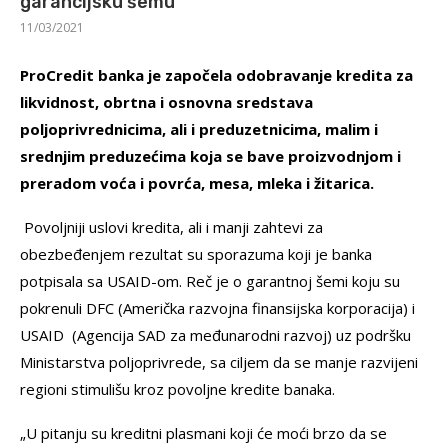
garancijsku šemu
11/03/2021
ProCredit banka je započela odobravanje kredita za
likvidnost, obrtna i osnovna sredstava
poljoprivrednicima, ali i preduzetnicima, malim i
srednjim preduzećima koja se bave proizvodnjom i
preradom voća i povrća, mesa, mleka i žitarica.
Povoljniji uslovi kredita, ali i manji zahtevi za
obezbeđenjem rezultat su sporazuma koji je banka
potpisala sa USAID-om. Reč je o garantnoj šemi koju su
pokrenuli DFC (Američka razvojna finansijska korporacija) i
USAID (Agencija SAD za međunarodni razvoj) uz podršku
Ministarstva poljoprivrede, sa ciljem da se manje razvijeni
regioni stimulišu kroz povoljne kredite banaka.
„U pitanju su kreditni plasmani koji će moći brzo da se