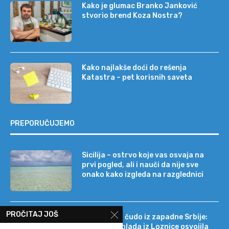
Kako je glumac Branko Janković
stvorio brend Koza Nostra?
Kako najlakše doći do rešenja
Katastra – pet korisnih saveta
PREPORUČUJEMO
Sicilija – ostrvo koje vas osvaja na
prvi pogled, ali i nauči da nije sve
onako kako izgleda na razglednici
PROČITAJ JOŠ
Tehnološko čudo iz zapadne Srbije:
kako je čokolada iz Loznice osvojila