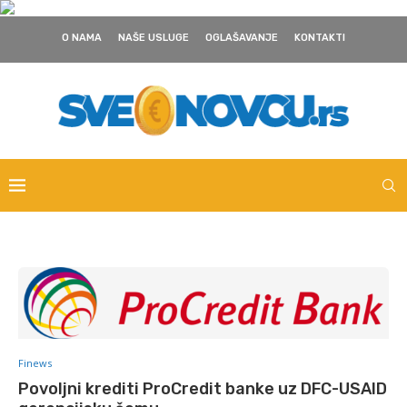
O NAMA
NAŠE USLUGE
OGLAŠAVANJE
KONTAKTI
Finews
Povoljni krediti ProCredit banke uz DFC-USAID