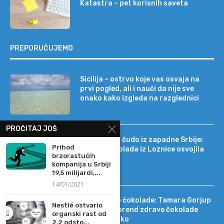
Katastra – pet korisnih saveta
PREPORUČUJEMO
Sicilija – ostrvo koje vas osvaja na
prvi pogled, ali i nauči da nije sve
onako kako izgleda na razglednici
PROČITAJ JOŠ
Tehnološko čudo iz zapadne Srbije:
Prihod
kako je čokolada iz Loznice osvojila
brzorastućih
22 tržišta
kompanija u Srbiji
19,5 milijardi,...
14/01/2021
Od DIF-a do čokolade: Tamara Gorjup
Nestlé ostvario
pokrenula brend zdrave čokolade
organski rast od
Kapetan Koko
2,2 odsto...