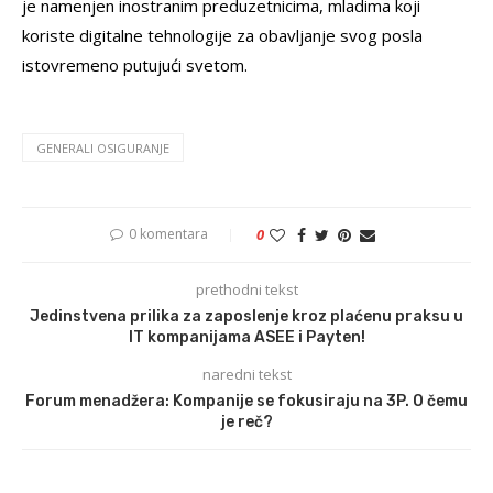
je namenjen inostranim preduzetnicima, mladima koji
koriste digitalne tehnologije za obavljanje svog posla
istovremeno putujući svetom.
GENERALI OSIGURANJE
0 komentara
0
prethodni tekst
Jedinstvena prilika za zaposlenje kroz plaćenu praksu u
IT kompanijama ASEE i Payten!
naredni tekst
Forum menadžera: Kompanije se fokusiraju na 3P. O čemu
je reč?