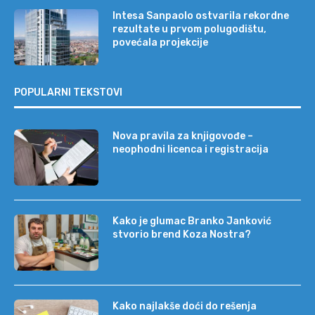
Intesa Sanpaolo ostvarila rekordne
rezultate u prvom polugodištu,
povećala projekcije
POPULARNI TEKSTOVI
Nova pravila za knjigovođe –
neophodni licenca i registracija
Kako je glumac Branko Janković
stvorio brend Koza Nostra?
Kako najlakše doći do rešenja