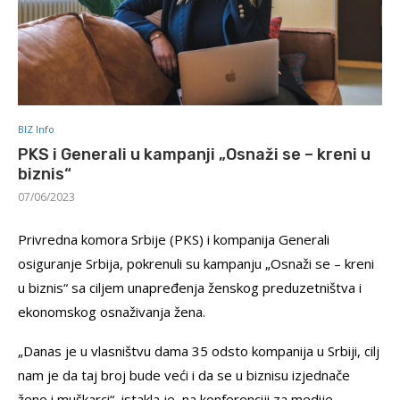
BIZ Info
PKS i Generali u kampanji „Osnaži se – kreni u
biznis“
07/06/2023
Privredna komora Srbije (PKS) i kompanija Generali
osiguranje Srbija, pokrenuli su kampanju „Osnaži se – kreni
u biznis“ sa ciljem unapređenja ženskog preduzetništva i
ekonomskog osnaživanja žena.
„Danas je u vlasništvu dama 35 odsto kompanija u Srbiji, cilj
nam je da taj broj bude veći i da se u biznisu izjednače
žene i muškarci“, istakla je, na konferenciji za medije,