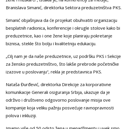
Branislava Simanić, direktorka Sektora preduzetništva PKS.
Simanić objašnjava da će projekat obuhvatiti organizaciju
besplatnih radionica, konferencije i okrugle stolove kako bi
preduzetnice, kao i one žene koje planiraju pokretanje
biznisa, stekle što bolju i kvalitetniju edukaciju.
„Cilj nam je da naše preduzetnice, uz podršku PKS i Sekcije
za žensko preduzetništvo, što lakše prebrode početničke
izazove u poslovanju“, rekla je predstavnica PKS.
Nataša Đurđević, direktorka Direkcije za korporativne
komunikacije Generali osiguranja Srbija, ukazuje da je
održivo i društveno odgovorno poslovanje misija ove
kompanije koja veliku pažnju posvećuje ravnopravnosti
polova i inkluziji.
Imamo više od 50 odsto žena u menadžmentu i uvek smo