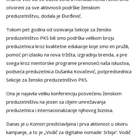
otvoreni za sve aktivnosti podrške ženskom
preduzetništvu, dodala je Đurđević.
Tokom pet godina od osnivanja Sekcije za žensko
preduzetništvo PKS bili smo podrška velikom broju
preduzetnica kroz kvalitetne edukacije koje smo im pružili,
pomoć pri izlasku na nova tržišta, izgradnju brenda, a pre
svega kroz mentorske programe prenoseći naša iskustva,
podseća preduzetnica Dušanka Kovačević, potpredsednica
Sekcije za žensko preduzetništvo PKS.
Ona je najavila veliku konferenciju posvećenu ženskom
preduzetništvu na jesen sa ciljem umrežavanja
preduzetnica i internacionalizacije njihovog biznisa.
Danas je u Komori predstavljena i prva aktivnost u okviru
kampanje, a to je „Vodič za digitalne nomade: Srbija“. Vodič