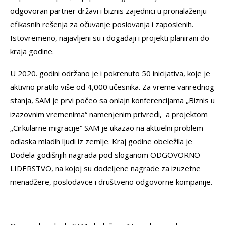
odgovoran partner državi i biznis zajednici u pronalaženju
efikasnih rešenja za očuvanje poslovanja i zaposlenih.
Istovremeno, najavljeni su i događaji i projekti planirani do
kraja godine.
U 2020. godini održano je i pokrenuto 50 inicijativa, koje je
aktivno pratilo više od 4,000 učesnika. Za vreme vanrednog
stanja, SAM je prvi počeo sa onlajn konferencijama „Biznis u
izazovnim vremenima“ namenjenim privredi, a projektom
„Cirkularne migracije“ SAM je ukazao na aktuelni problem
odlaska mladih ljudi iz zemlje. Kraj godine obeležila je
Dodela godišnjih nagrada pod sloganom ODGOVORNO
LIDERSTVO, na kojoj su dodeljene nagrade za izuzetne
menadžere, poslodavce i društveno odgovorne kompanije.