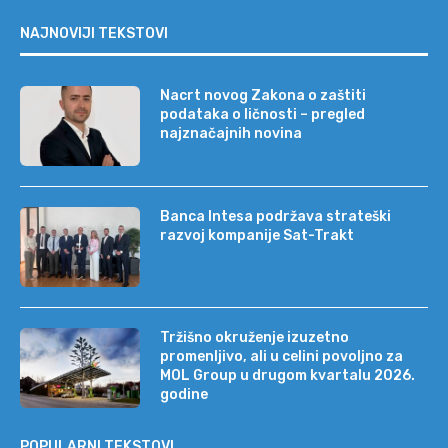
NAJNOVIJI TEKSTOVI
Nacrt novog Zakona o zaštiti
podataka o ličnosti – pregled
najznačajnih novina
Banca Intesa podržava strateški
razvoj kompanije Sat-Trakt
Tržišno okruženje izuzetno
promenljivo, ali u celini povoljno za
MOL Group u drugom kvartalu 2026.
godine
POPULARNI TEKSTOVI