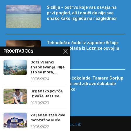
Sicilija – ostrvo koje vas osvaja na
prvi pogled, ali i nauči da nije sve
onako kako izgleda na razglednici
Tehnološko čudo iz zapadne Srbije:
kako je čokolada iz Loznice osvojila
PROČITAJ JOŠ
22 tržišta
Održivi lanci
snabdevanja: Nije
što se mora,...
Od DIF-a do čokolade: Tamara Gorjup
09/05/2024
pokrenula brend zdrave čokolade
Kapetan Koko
Organsko povrće
iz vaše Baštice
02/10/2023
Za jedan stan dve
montažne kuće
@2019 -
Studio triD
30/05/2022