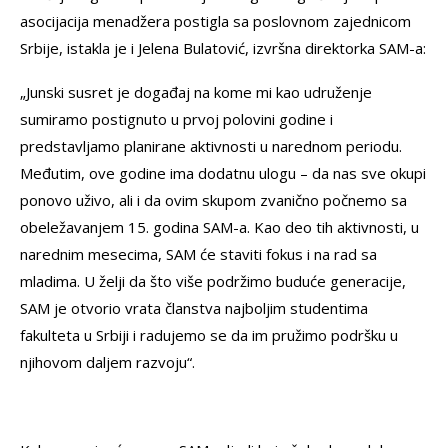
asocijacija menadžera postigla sa poslovnom zajednicom
Srbije, istakla je i Jelena Bulatović, izvršna direktorka SAM-a:
„Junski susret je događaj na kome mi kao udruženje
sumiramo postignuto u prvoj polovini godine i
predstavljamo planirane aktivnosti u narednom periodu.
Međutim, ove godine ima dodatnu ulogu – da nas sve okupi
ponovo uživo, ali i da ovim skupom zvanično počnemo sa
obeležavanjem 15. godina SAM-a. Kao deo tih aktivnosti, u
narednim mesecima, SAM će staviti fokus i na rad sa
mladima. U želji da što više podržimo buduće generacije,
SAM je otvorio vrata članstva najboljim studentima
fakulteta u Srbiji i radujemo se da im pružimo podršku u
njihovom daljem razvoju“.