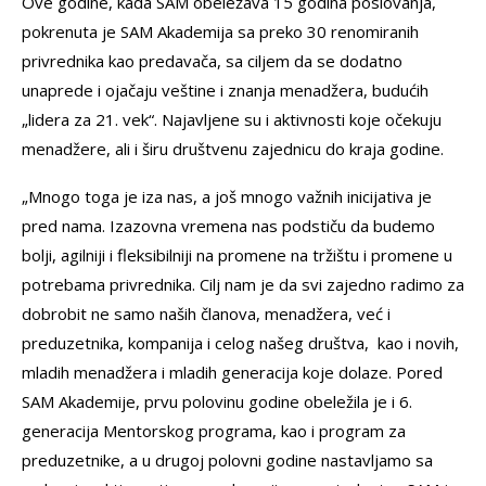
Ove godine, kada SAM obeležava 15 godina poslovanja,
pokrenuta je SAM Akademija sa preko 30 renomiranih
privrednika kao predavača, sa ciljem da se dodatno
unaprede i ojačaju veštine i znanja menadžera, budućih
„lidera za 21. vek“. Najavljene su i aktivnosti koje očekuju
menadžere, ali i širu društvenu zajednicu do kraja godine.
„Mnogo toga je iza nas, a još mnogo važnih inicijativa je
pred nama. Izazovna vremena nas podstiču da budemo
bolji, agilniji i fleksibilniji na promene na tržištu i promene u
potrebama privrednika. Cilj nam je da svi zajedno radimo za
dobrobit ne samo naših članova, menadžera, već i
preduzetnika, kompanija i celog našeg društva, kao i novih,
mladih menadžera i mladih generacija koje dolaze. Pored
SAM Akademije, prvu polovinu godine obeležila je i 6.
generacija Mentorskog programa, kao i program za
preduzetnike, a u drugoj polovni godine nastavljamo sa