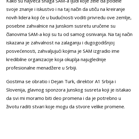
Kako su najveća snaga SAM-a ljudi koje žele da podele
svoje znanje i iskustvo i na taj način da utiču na kreiranje
novih lidera koji će u budućnosti voditi privredu ove zemlje,
posebne zahvalnice na Junskom susretu uručene su
članovima SAM-a koji su tu od samog osnivanja. Na taj način
iskazana je zahvalnost na zalaganju i dugogodišnjoj
posvećenosti, zahvaljujući kojima je SAM izgradio ime
kredibilne organizacije koja okuplja najuglednije
profesionalne menadžere u Srbiji.
Gostima se obratio i Dejan Turk, direktor A1 Srbija i
Slovenija, glavnog sponzora Junskog susreta koji je istakao
da svi mi moramo biti deo promena i da je potrebno u
životu raditi stvari koje mogu da stvore velike promene.