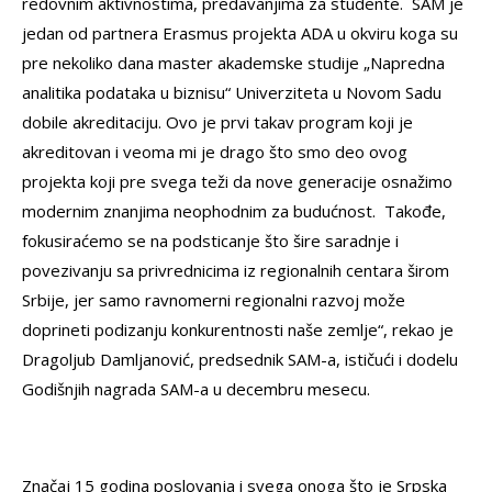
redovnim aktivnostima, predavanjima za studente. SAM je
jedan od partnera Erasmus projekta ADA u okviru koga su
pre nekoliko dana master akademske studije „Napredna
analitika podataka u biznisu“ Univerziteta u Novom Sadu
dobile akreditaciju. Ovo je prvi takav program koji je
akreditovan i veoma mi je drago što smo deo ovog
projekta koji pre svega teži da nove generacije osnažimo
modernim znanjima neophodnim za budućnost. Takođe,
fokusiraćemo se na podsticanje što šire saradnje i
povezivanju sa privrednicima iz regionalnih centara širom
Srbije, jer samo ravnomerni regionalni razvoj može
doprineti podizanju konkurentnosti naše zemlje“, rekao je
Dragoljub Damljanović, predsednik SAM-a, ističući i dodelu
Godišnjih nagrada SAM-a u decembru mesecu.
Značaj 15 godina poslovanja i svega onoga što je Srpska