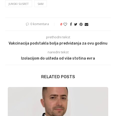
JUNSKI SUSRET
SAM
0 komentara
0
prethodni tekst
Vakcinacija podstakla bolja predviđanja za ovu godinu
naredni tekst
Izolacijom do ušteda od više stotina evra
RELATED POSTS