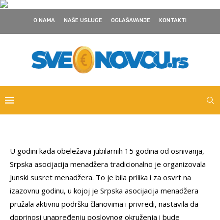
O NAMA
NAŠE USLUGE
OGLAŠAVANJE
KONTAKTI
U godini kada obeležava jubilarnih 15 godina od osnivanja,
Srpska asocijacija menadžera tradicionalno je organizovala
Junski susret menadžera. To je bila prilika i za osvrt na
izazovnu godinu, u kojoj je Srpska asocijacija menadžera
pružala aktivnu podršku članovima i privredi, nastavila da
doprinosi unapređenju poslovnog okruženja i bude