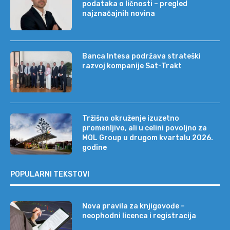
podataka o ličnosti – pregled
najznačajnih novina
Banca Intesa podržava strateški
razvoj kompanije Sat-Trakt
Tržišno okruženje izuzetno
promenljivo, ali u celini povoljno za
MOL Group u drugom kvartalu 2026.
godine
POPULARNI TEKSTOVI
Nova pravila za knjigovođe –
neophodni licenca i registracija