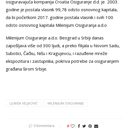
osiguravajuća kompanija Croatia Osiguranje d.d. je 2003.
godine je postala vlasnik 99,78 odsto osnovnog kapitala,
da bi početkom 2017. godine postala vlasnik i svih 100
odsto osnovnog kapitala Milenijum Osiguranja a.d.o
Milenijum Osiguranje a.d.o. Beograd u Srbiji danas
zapošljava više od 300 ljudi, a preko filijala u Novom Sadu,
Subotici, Čačku, Nišu i Kragujevcu, i razuđene mreže
ekspozitura i zastupnika, pokriva potrebe za osiguranjem
građana širom Srbije.
LJUBIŠA VELJKOVIĆ
MILENIJUM OSIGURANJE
0 komentara
0