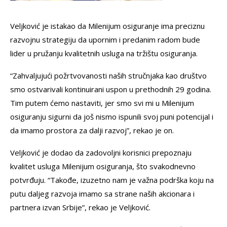
Veljković je istakao da Milenijum osiguranje ima preciznu
razvojnu strategiju da upornim i predanim radom bude
lider u pružanju kvalitetnih usluga na tržištu osiguranja.
“Zahvaljujući požrtvovanosti naših stručnjaka kao društvo
smo ostvarivali kontinuirani uspon u prethodnih 29 godina.
Tim putem ćemo nastaviti, jer smo svi mi u Milenijum
osiguranju sigurni da još nismo ispunili svoj puni potencijal i
da imamo prostora za dalji razvoj”, rekao je on.
Veljković je dodao da zadovoljni korisnici prepoznaju
kvalitet usluga Milenijum osiguranja, što svakodnevno
potvrđuju. “Takođe, izuzetno nam je važna podrška koju na
putu daljeg razvoja imamo sa strane naših akcionara i
partnera izvan Srbije”, rekao je Veljković.