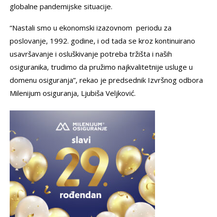
globalne pandemijske situacije.
“Nastali smo u ekonomski izazovnom periodu za
poslovanje, 1992. godine, i od tada se kroz kontinuirano
usavršavanje i osluškivanje potreba tržišta i naših
osiguranika, trudimo da pružimo najkvalitetnije usluge u
domenu osiguranja”, rekao je predsednik Izvršnog odbora
Milenijum osiguranja, Ljubiša Veljković.