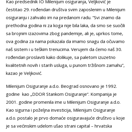
Kao predsednik IO Milenijum osiguranja, Veljković je
čestitao 29. rođendan društva svim zaposlenim u Milenijum
osiguranju i zahvalio im na predanom radu. “Svi znamo da
prethodna godina ni za koga nije bila laka, da smo se suočili
sa brojnim izazovima zbog pandemije, ali je, uprkos tome,
ova godina za nama pokazala da imamo snagu da očuvamo
naš sistem i u teškim trenucima. Verujem da ćemo naš 30.
rođendan proslaviti kako dolikuje, sa paletom izuzetno
kvalitetnih novih i starih usluga, u punom tržišnom zamahu”,
kazao je Veljković.
Milenijum Osiguranje a.d.o. Beograd osnovano je 1992.
godine kao „DDOR Stankom Osiguranje“. Kompanija je
2001. godine promenila ime u Milenijum Osiguranje a.d.o.
Kao sigurna i poželjna investicija, Milenijum Osiguranje
a.d.o. postalo je prvo domaće osiguravajuće društvo u koje
je sa većinskim udelom ušao strani capital – hrvatska