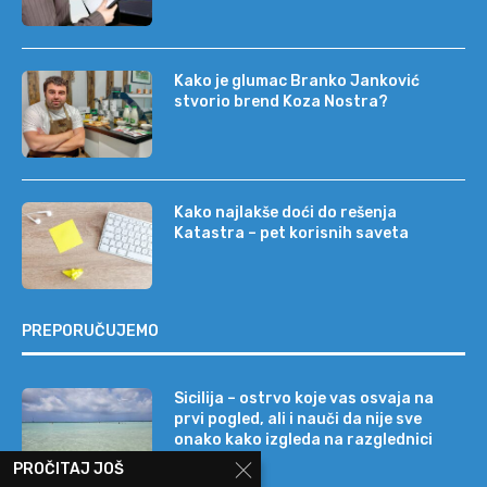
Kako je glumac Branko Janković
stvorio brend Koza Nostra?
Kako najlakše doći do rešenja
Katastra – pet korisnih saveta
PREPORUČUJEMO
Sicilija – ostrvo koje vas osvaja na
prvi pogled, ali i nauči da nije sve
onako kako izgleda na razglednici
PROČITAJ JOŠ