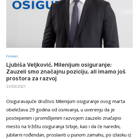
Finews
Ljubiša Veljković, Milenijum osiguranje:
Zauzeli smo značajnu poziciju, ali imamo još
prostora za razvoj
23/03/2021
Osiguravajuće društvo Milenijum osiguranje ovog marta
obeležava 29 godina od osnivanja, u uverenju da je
postepenim i promišljenim razvojem zauzelo značajno
mesto na tržištu osiguranja Srbije, kao i da će naredni,
jubilarni rođendan, proslaviti u punom zamahu, po izlasku iz