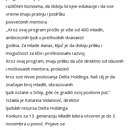
različitim biznisima, da dobiju brojne edukacije i da sve
vreme imaju pratnju i podršku
posvećenih mentora.
,,Kroz ovaj program prošlo je više od 400 mladih,
ambicioznih ljudi u prethodnih dvanaest
godina. Za mlade danas, ključ je da dobiju priliku i
mogućnost za lični i profesionalni razvoj.
Kroz ovaj program, imaju priliku da uče direktno od iskusnih
i motivisanih mentora, prolazeći
kroz sve nivoe poslovanja Delta Holdinga. Naš cilj je da
značajan broj mladih, obrazovanih
ljudi ostane u Srbiji, gde će graditi svoj poslovni put.“
Istakla je Katarina Vidanović, direktor
ljudskih resursa Delta Holdinga.
Konkurs za 13. generaciju Mladih lidera otvoren je do 3.
novembra u ponoć. Prijave sa