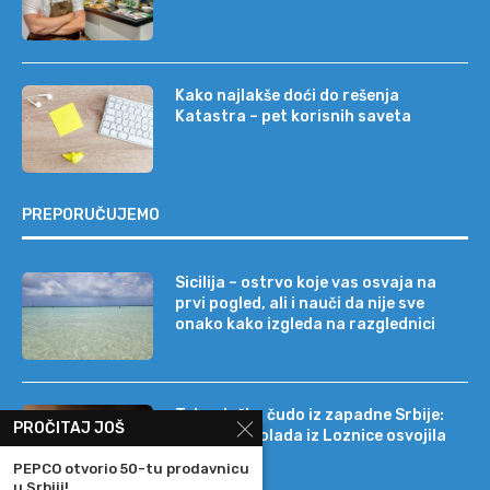
Kako najlakše doći do rešenja
Katastra – pet korisnih saveta
PREPORUČUJEMO
Sicilija – ostrvo koje vas osvaja na
prvi pogled, ali i nauči da nije sve
onako kako izgleda na razglednici
Tehnološko čudo iz zapadne Srbije:
PROČITAJ JOŠ
kako je čokolada iz Loznice osvojila
22 tržišta
PEPCO otvorio 50-tu prodavnicu
u Srbiji!