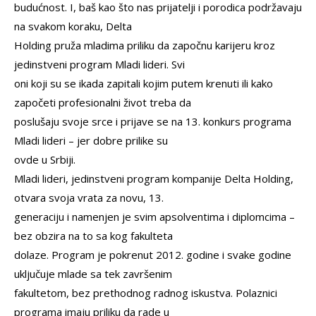
budućnost. I, baš kao što nas prijatelji i porodica podržavaju
na svakom koraku, Delta
Holding pruža mladima priliku da započnu karijeru kroz
jedinstveni program Mladi lideri. Svi
oni koji su se ikada zapitali kojim putem krenuti ili kako
započeti profesionalni život treba da
poslušaju svoje srce i prijave se na 13. konkurs programa
Mladi lideri – jer dobre prilike su
ovde u Srbiji.
Mladi lideri, jedinstveni program kompanije Delta Holding,
otvara svoja vrata za novu, 13.
generaciju i namenjen je svim apsolventima i diplomcima –
bez obzira na to sa kog fakulteta
dolaze. Program je pokrenut 2012. godine i svake godine
uključuje mlade sa tek završenim
fakultetom, bez prethodnog radnog iskustva. Polaznici
programa imaju priliku da rade u