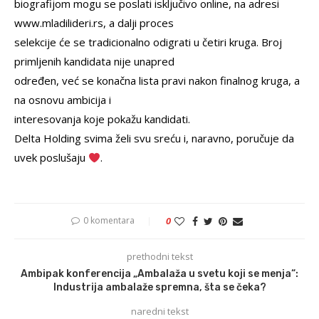
biografijom mogu se poslati isključivo online, na adresi
www.mladilideri.rs, a dalji proces
selekcije će se tradicionalno odigrati u četiri kruga. Broj
primljenih kandidata nije unapred
određen, već se konačna lista pravi nakon finalnog kruga, a
na osnovu ambicija i
interesovanja koje pokažu kandidati.
Delta Holding svima želi svu sreću i, naravno, poručuje da
uvek poslušaju
.
0 komentara
0
prethodni tekst
Ambipak konferencija „Ambalaža u svetu koji se menja“:
Industrija ambalaže spremna, šta se čeka?
naredni tekst