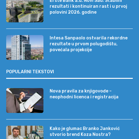
Erste Bank a.d. Novi Sad: Stabilni
rezultati i kontinuiran rast i u prvoj
polovini 2026. godine
Intesa Sanpaolo ostvarila rekordne
rezultate u prvom polugodištu,
povećala projekcije
POPULARNI TEKSTOVI
Nova pravila za knjigovođe –
neophodni licenca i registracija
Kako je glumac Branko Janković
stvorio brend Koza Nostra?