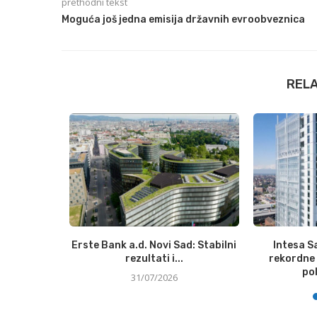
prethodni tekst
Moguća još jedna emisija državnih evroobveznica
REL
digitalna
Erste Bank a.d. Novi Sad: Stabilni
Intesa S
e u...
rezultati i...
rekordne 
pol
31/07/2026