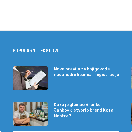
POPULARNI TEKSTOVI
Nova pravila za knjigovođe –
e
neophodni licenca i registracija
Kako je glumac Branko
Janković stvorio brend Koza
Nostra?