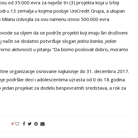
su od 35.000 evra za najviše tri (3) projekta koja u Srbiji
di u 13 zemalja u kojima posluje UniCredit Grupa, a ukupan
u Milanu izdvojila za ovu namenu iznosi 500.000 evra.
vode sa ciljem da se podrže projekti koji imaju širi društveni
aj način se dodatno potvrđuje slogan
Jedna banka, jedan
orno aktivnosti u pitanju “Da bismo poslovali dobro, moramo
itne organizacije osnovane najkasnije do 31. decembra 2017.
je podrške deci i adolescentima uzrasta od 0 do 18 godina.
jedan projekat za dodelu bespovratnih sredstava, a rok za
0