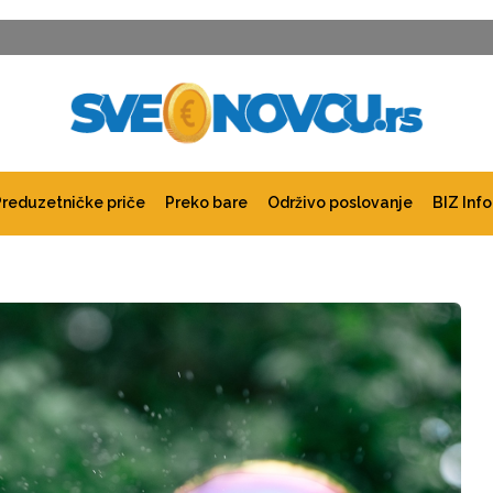
Preduzetničke priče
Preko bare
Održivo poslovanje
BIZ Info