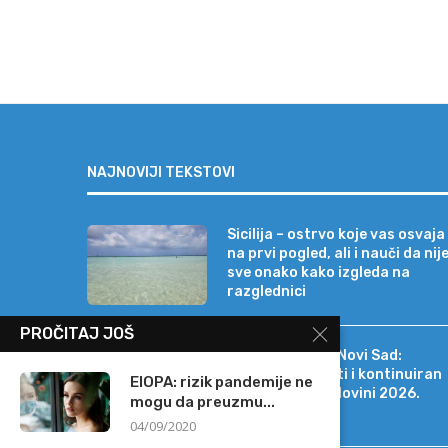
NAJNOVIJI TEKSTOVI
Sicilija – ostrvo koje vas osvaja
na prvi pogled, ali i nauči da nij
sve onako kako izgleda na
razglednici
PROČITAJ JOŠ
Erste Bank a.d. Novi Sad:
Stabilni rezultati i kontinuiran
EIOPA: rizik pandemije ne
rast i u prvoj polovini 2026.
mogu da preuzmu...
godine
04/09/2020