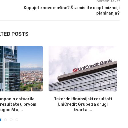
naredni tekst
Kupujete nove mašine? Šta mislite o optimizaciji
planiranja?
ATED POSTS
anpaolo ostvarila
Rekordni finansijski rezultati
Mi
rezultate u prvom
UniCredit Grupe za drugi
ugodištu,...
kvartal...
31/07/2026
23/07/2026