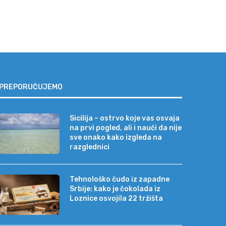
PREPORUČUJEMO
Sicilija – ostrvo koje vas osvaja
na prvi pogled, ali i nauči da nije
sve onako kako izgleda na
razglednici
Tehnološko čudo iz zapadne
Srbije: kako je čokolada iz
Loznice osvojila 22 tržišta