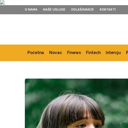
O NAMA
NAŠE USLUGE
OGLAŠAVANJE
KONTAKTI
Početna
Novac
Finews
Fintech
Intervju