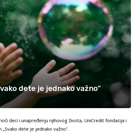
vako dete je jednako važno“
ći deci i unapređenju njihovog života, UniCredit fondacija i
m „Svako dete je jednako važno“.