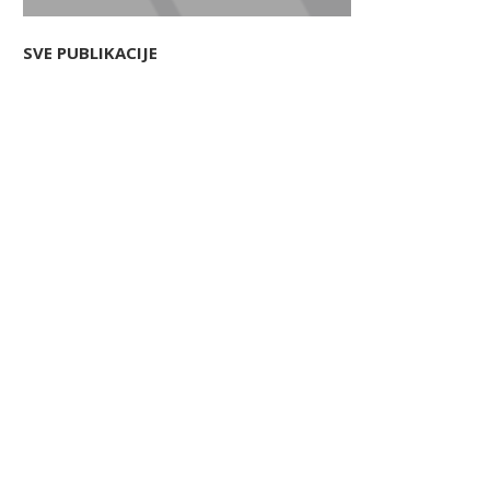
SVE PUBLIKACIJE
lorad Bosnić novi predsednik IO
OTP banka kupuje Lumino
Merkur osiguranja Srbija
otvara novo poglavlje na.
22/07/2026
21/07/2026