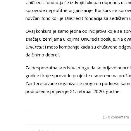
UniCredit fondacija će izdvojiti ukupan doprinos u izno
sprovode neprofitne organizacije. Konkurs se sprovo
novčani fond koji je UniCredit fondacija sa sedištem 
Ovaj konkurs je samo jedna od inicijativa koje se spro
značaj u zemljama u kojima UniCredit posluje. Na ov
UniCredit
i moto kompanije kada su društveno odgov
da činimo dobro”.
Za bespovratna sredstva mogu da se prijave neprof
godine i koje sprovode projekte usmerene na pružan
Zainteresovane organizacije mogu da podnesu samo 
podnošenje prijava je 21. februar 2020. godine.
0 komentara