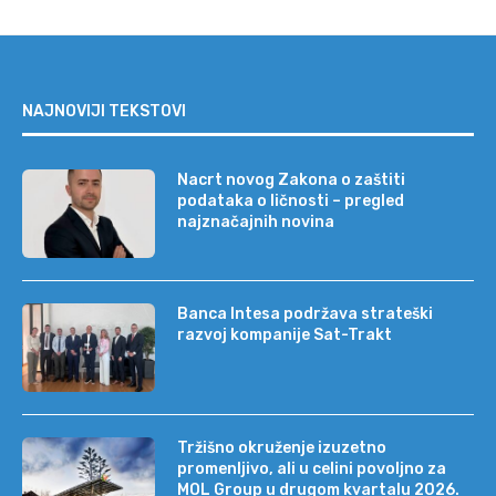
NAJNOVIJI TEKSTOVI
Nacrt novog Zakona o zaštiti
podataka o ličnosti – pregled
najznačajnih novina
Banca Intesa podržava strateški
razvoj kompanije Sat-Trakt
Tržišno okruženje izuzetno
promenljivo, ali u celini povoljno za
MOL Group u drugom kvartalu 2026.