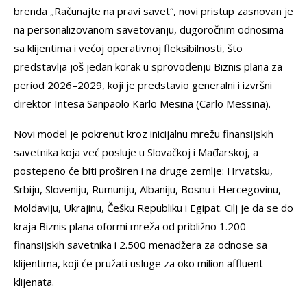
brenda „Računajte na pravi savet“, novi pristup zasnovan je
na personalizovanom savetovanju, dugoročnim odnosima
sa klijentima i većoj operativnoj fleksibilnosti, što
predstavlja još jedan korak u sprovođenju Biznis plana za
period 2026–2029, koji je predstavio generalni i izvršni
direktor Intesa Sanpaolo Karlo Mesina (Carlo Messina).
Novi model je pokrenut kroz inicijalnu mrežu finansijskih
savetnika koja već posluje u Slovačkoj i Mađarskoj, a
postepeno će biti proširen i na druge zemlje: Hrvatsku,
Srbiju, Sloveniju, Rumuniju, Albaniju, Bosnu i Hercegovinu,
Moldaviju, Ukrajinu, Češku Republiku i Egipat. Cilj je da se do
kraja Biznis plana oformi mreža od približno 1.200
finansijskih savetnika i 2.500 menadžera za odnose sa
klijentima, koji će pružati usluge za oko milion affluent
klijenata.