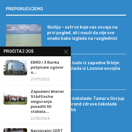
PREPORUČUJEMO
Sicilija – ostrvo koje vas osvaja na
prvi pogled, ali i nauči da nije sve
onako kako izgleda na razglednici
PROČITAJ JOŠ
EBRD i 3 Banka
Tehnološko čudo iz zapadne Srbije:
potpisale ugovor
kako je čokolada iz Loznice osvojila
o...
22 tržišta
27/07/2022
Zaposleni Wiener
Städtische
Od DIF-a do čokolade: Tamara Gorjup
osiguranja
pokrenula brend zdrave čokolade
posadili 50
Kapetan Koko
stabala...
22/02/2024
Nacionalni CERT