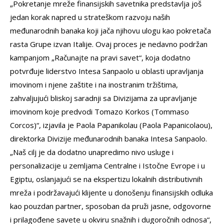
„Pokretanje mreže finansijskih savetnika predstavlja još
jedan korak napred u strateškom razvoju naših
međunarodnih banaka koji jača njihovu ulogu kao pokretača
rasta Grupe izvan Italije. Ovaj proces je nedavno podržan
kampanjom „Računajte na pravi savet“, koja dodatno
potvrđuje liderstvo Intesa Sanpaolo u oblasti upravljanja
imovinom i njene zaštite i na inostranim tržištima,
zahvaljujući bliskoj saradnji sa Divizijama za upravljanje
imovinom koje predvodi Tomazo Korkos (Tommaso
Corcos)“, izjavila je Paola Papanikolau (Paola Papanicolaou),
direktorka Divizije međunarodnih banaka Intesa Sanpaolo.
„Naš cilj je da dodatno unapredimo nivo usluge i
personalizacije u zemljama Centralne i Istočne Evrope i u
Egiptu, oslanjajući se na ekspertizu lokalnih distributivnih
mreža i podržavajući klijente u donošenju finansijskih odluka
kao pouzdan partner, sposoban da pruži jasne, odgovorne
i prilagođene savete u okviru snažnih i dugoročnih odnosa“,