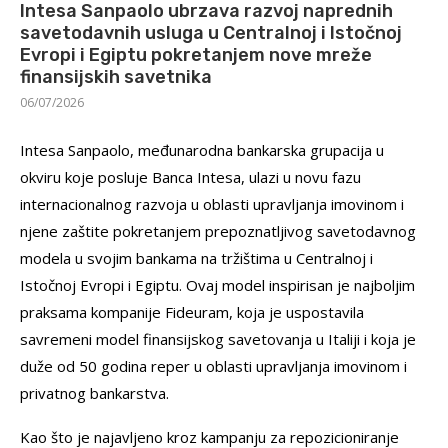
Intesa Sanpaolo ubrzava razvoj naprednih
savetodavnih usluga u Centralnoj i Istočnoj
Evropi i Egiptu pokretanjem nove mreže
finansijskih savetnika
06/07/2026
Intesa Sanpaolo, međunarodna bankarska grupacija u
okviru koje posluje Banca Intesa, ulazi u novu fazu
internacionalnog razvoja u oblasti upravljanja imovinom i
njene zaštite pokretanjem prepoznatljivog savetodavnog
modela u svojim bankama na tržištima u Centralnoj i
Istočnoj Evropi i Egiptu. Ovaj model inspirisan je najboljim
praksama kompanije Fideuram, koja je uspostavila
savremeni model finansijskog savetovanja u Italiji i koja je
duže od 50 godina reper u oblasti upravljanja imovinom i
privatnog bankarstva.
Kao što je najavljeno kroz kampanju za repozicioniranje