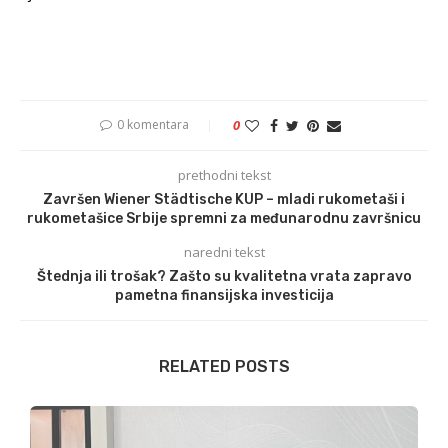
0 komentara
0
prethodni tekst
Završen Wiener Städtische KUP – mladi rukometaši i
rukometašice Srbije spremni za međunarodnu završnicu
naredni tekst
Štednja ili trošak? Zašto su kvalitetna vrata zapravo
pametna finansijska investicija
RELATED POSTS