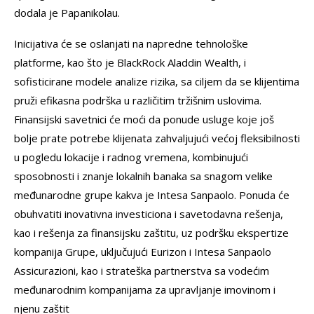
dodala je Papanikolau.
Inicijativa će se oslanjati na napredne tehnološke
platforme, kao što je BlackRock Aladdin Wealth, i
sofisticirane modele analize rizika, sa ciljem da se klijentima
pruži efikasna podrška u različitim tržišnim uslovima.
Finansijski savetnici će moći da ponude usluge koje još
bolje prate potrebe klijenata zahvaljujući većoj fleksibilnosti
u pogledu lokacije i radnog vremena, kombinujući
sposobnosti i znanje lokalnih banaka sa snagom velike
međunarodne grupe kakva je Intesa Sanpaolo. Ponuda će
obuhvatiti inovativna investiciona i savetodavna rešenja,
kao i rešenja za finansijsku zaštitu, uz podršku ekspertize
kompanija Grupe, uključujući Eurizon i Intesa Sanpaolo
Assicurazioni, kao i strateška partnerstva sa vodećim
međunarodnim kompanijama za upravljanje imovinom i
njenu zaštit