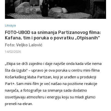
Lifestyle
FOTO-UBOD sa snimanja Partizanovog filma:
Kafana, tim i poruka o povratku „Otpisanih“
Foto: Veljko Lalović
14/02/2026
„Ekipa se drži zajedno i daje najviše onda kada više nema
šta da izgubi“ – upravo je ova poruka u centru mini-filma
Košarkaškog kluba Partizan, koji je urađen u produkciji
Part+. Sam mini-film je već naišao na pozitivne reakcije
navijača, a fotografije sa snimanja sada dodatno
osvetljavaju atmosferu i energiju koju su mladi glumci
preneli na ekran.