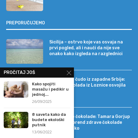
PREPORUČUJEMO
Sicilija – ostrvo koje vas osvaja na
prvi pogled, ali i nauči da nije sve
onako kako izgleda na razglednici
PROČITAJ JOŠ
Tehnološko čudo iz zapadne Srbije:
Kako spojiti
kako je čokolada iz Loznice osvojila
masažu i pedikir u
22 tržišta
jednoj...
26/09/2025
8 saveta kako da
Od DIF-a do čokolade: Tamara Gorjup
budete ekološki
pokrenula brend zdrave čokolade
putnik
Kapetan Koko
13/06/2022