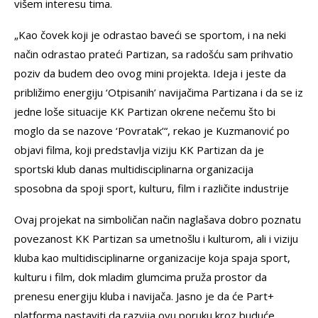
višem interesu tima.
„Kao čovek koji je odrastao baveći se sportom, i na neki
način odrastao prateći Partizan, sa radošću sam prihvatio
poziv da budem deo ovog mini projekta. Ideja i jeste da
približimo energiju ‘Otpisanih’ navijačima Partizana i da se iz
jedne loše situacije KK Partizan okrene nečemu što bi
moglo da se nazove ‘Povratak’“, rekao je Kuzmanović po
objavi filma, koji predstavlja viziju KK Partizan da je
sportski klub danas multidisciplinarna organizacija
sposobna da spoji sport, kulturu, film i različite industrije
Ovaj projekat na simboličan način naglašava dobro poznatu
povezanost KK Partizan sa umetnošlu i kulturom, ali i viziju
kluba kao multidisciplinarne organizacije koja spaja sport,
kulturu i film, dok mladim glumcima pruža prostor da
prenesu energiju kluba i navijača. Jasno je da će Part+
platforma nastaviti da razvija ovu poruku kroz buduće