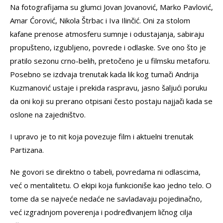
Na fotografijama su glumci Jovan Jovanović, Marko Pavlović,
Amar Ćorović, Nikola Štrbac i Iva Ilinčić. Oni za stolom
kafane prenose atmosferu sumnje i odustajanja, sabiraju
propušteno, izgubljeno, povrede i odlaske. Sve ono što je
pratilo sezonu crno-belih, pretočeno je u filmsku metaforu.
Posebno se izdvaja trenutak kada lik kog tumači Andrija
Kuzmanović ustaje i prekida raspravu, jasno šaljući poruku
da oni koji su prerano otpisani često postaju najjači kada se
oslone na zajedništvo.
I upravo je to nit koja povezuje film i aktuelni trenutak
Partizana.
Ne govori se direktno o tabeli, povredama ni odlascima,
već o mentalitetu. O ekipi koja funkcioniše kao jedno telo. O
tome da se najveće nedaće ne savladavaju pojedinačno,
već izgradnjom poverenja i podređivanjem ličnog cilja