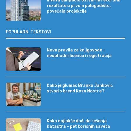
Intesa Sanpaolo ostvarila rekordne
rezultate u prvom polugodištu,
povećala projekcije
POPULARNI TEKSTOVI
Nova pravila za knjigovođe –
neophodni licenca i registracija
Kako je glumac Branko Janković
stvorio brend Koza Nostra?
Kako najlakše doći do rešenja
Katastra – pet korisnih saveta