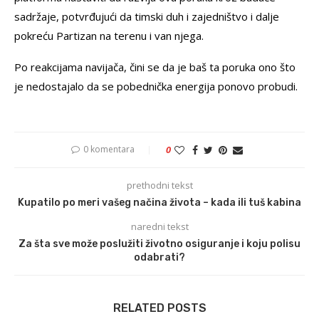
sadržaje, potvrđujući da timski duh i zajedništvo i dalje
pokreću Partizan na terenu i van njega.
Po reakcijama navijača, čini se da je baš ta poruka ono što
je nedostajalo da se pobednička energija ponovo probudi.
0 komentara
0
prethodni tekst
Kupatilo po meri vašeg načina života – kada ili tuš kabina
naredni tekst
Za šta sve može poslužiti životno osiguranje i koju polisu
odabrati?
RELATED POSTS