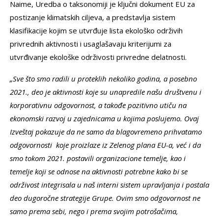
Naime, Uredba o taksonomiji je ključni dokument EU za
postizanje klimatskih ciljeva, a predstavlja sistem
klasifikacije kojim se utvrđuje lista ekološko održivih
privrednih aktivnosti i usaglašavaju kriterijumi za
utvrđivanje ekološke održivosti privredne delatnosti.
„Sve što smo radili u proteklih nekoliko godina, a posebno
2021., deo je aktivnosti koje su unapredile našu društvenu i
korporativnu odgovornost, a takođe pozitivno utiču na
ekonomski razvoj u zajednicama u kojima poslujemo. Ovaj
Izveštaj pokazuje da ne samo da blagovremeno prihvatamo
odgovornosti koje proizlaze iz Zelenog plana EU-a, već i da
smo tokom 2021. postavili organizacione temelje, kao i
temelje koji se odnose na aktivnosti potrebne kako bi se
održivost integrisala u naš interni sistem upravljanja i postala
deo dugoročne strategije Grupe. Ovim smo odgovornost ne
samo prema sebi, nego i prema svojim potrošačima,