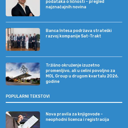
podataka o ličnosti – pregled
najznačajnih novina
Banca Intesa podržava strateški
razvoj kompanije Sat-Trakt
Tržišno okruženje izuzetno
promenljivo, ali u celini povoljno za
MOL Group u drugom kvartalu 2026.
godine
POPULARNI TEKSTOVI
Nova pravila za knjigovođe –
neophodni licenca i registracija