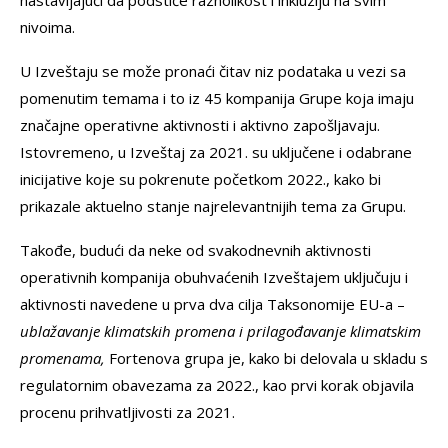
nastavljajući da podstiče raznolikost i inkluziju na svim
nivoima.
U Izveštaju se može pronaći čitav niz podataka u vezi sa
pomenutim temama i to iz 45 kompanija Grupe koja imaju
značajne operativne aktivnosti i aktivno zapošljavaju.
Istovremeno, u Izveštaj za 2021. su uključene i odabrane
inicijative koje su pokrenute početkom 2022., kako bi
prikazale aktuelno stanje najrelevantnijih tema za Grupu.
Takođe, budući da neke od svakodnevnih aktivnosti
operativnih kompanija obuhvaćenih Izveštajem uključuju i
aktivnosti navedene u prva dva cilja Taksonomije EU-a –
ublažavanje klimatskih promena i prilagođavanje klimatskim
promenama,
Fortenova grupa je, kako bi delovala u skladu s
regulatornim obavezama za 2022., kao prvi korak objavila
procenu prihvatljivosti za 2021.