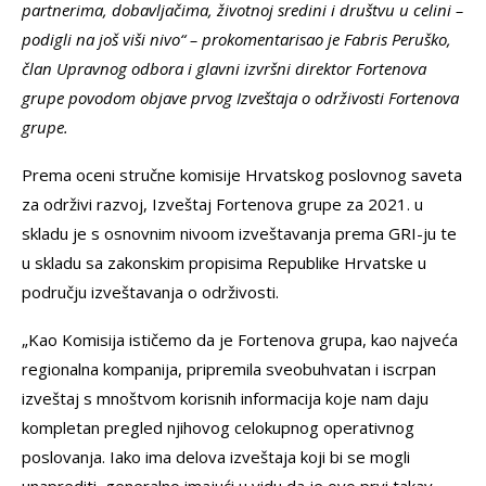
partnerima, dobavljačima, životnoj sredini i društvu u celini –
podigli na još viši nivo“ – prokomentarisao je Fabris Peruško,
član Upravnog odbora i glavni izvršni direktor Fortenova
grupe povodom objave prvog Izveštaja o održivosti Fortenova
grupe.
Prema oceni stručne komisije Hrvatskog poslovnog saveta
za održivi razvoj, Izveštaj Fortenova grupe za 2021. u
skladu je s osnovnim nivoom izveštavanja prema GRI-ju te
u skladu sa zakonskim propisima Republike Hrvatske u
području izveštavanja o održivosti.
„Kao Komisija ističemo da je Fortenova grupa, kao najveća
regionalna kompanija, pripremila sveobuhvatan i iscrpan
izveštaj s mnoštvom korisnih informacija koje nam daju
kompletan pregled njihovog celokupnog operativnog
poslovanja. Iako ima delova izveštaja koji bi se mogli