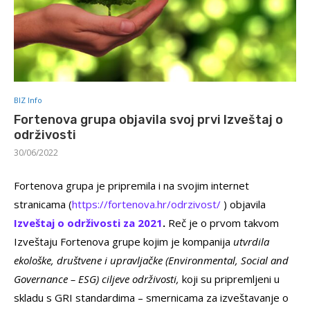
BIZ Info
Fortenova grupa objavila svoj prvi Izveštaj o
održivosti
30/06/2022
Fortenova grupa je pripremila i na svojim internet
stranicama (
https://fortenova.hr/odrzivost/
) objavila
Izveštaj o održivosti za 2021
.
Reč je o prvom takvom
Izveštaju Fortenova grupe kojim je kompanija
utvrdila
ekološke, društvene i upravljačke (Environmental, Social and
Governance – ESG) ciljeve održivosti,
koji su pripremljeni u
skladu s GRI standardima – smernicama za izveštavanje o