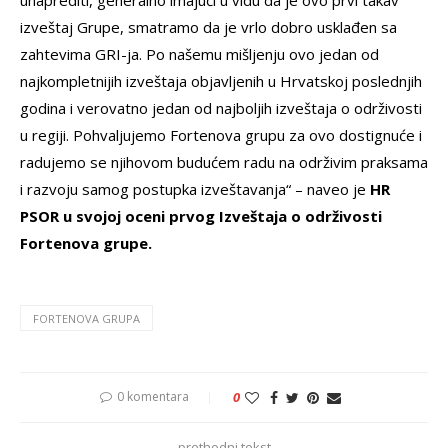
unaprediti, generalno imajući u vidu da je ovo prvi takav
izveštaj Grupe, smatramo da je vrlo dobro usklađen sa
zahtevima GRI-ja. Po našemu mišljenju ovo jedan od
najkompletnijih izveštaja objavljenih u Hrvatskoj poslednjih
godina i verovatno jedan od najboljih izveštaja o održivosti
u regiji. Pohvaljujemo Fortenova grupu za ovo dostignuće i
radujemo se njihovom budućem radu na održivim praksama
i razvoju samog postupka izveštavanja“ – naveo je
HR
PSOR u svojoj oceni prvog Izveštaja o održivosti
Fortenova grupe.
FORTENOVA GRUPA
0 komentara
0
prethodni tekst