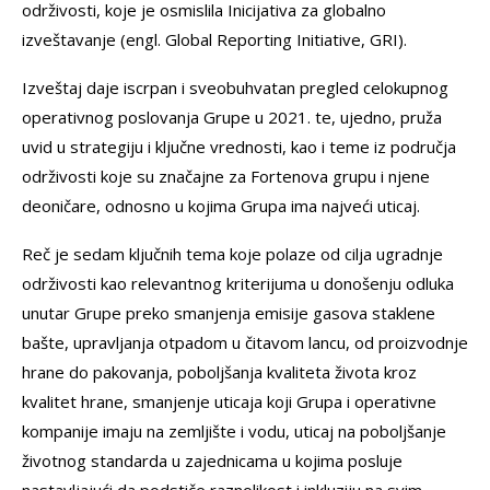
održivosti, koje je osmislila Inicijativa za globalno
izveštavanje (engl. Global Reporting Initiative, GRI).
Izveštaj daje iscrpan i sveobuhvatan pregled celokupnog
operativnog poslovanja Grupe u 2021. te, ujedno, pruža
uvid u strategiju i ključne vrednosti, kao i teme iz područja
održivosti koje su značajne za Fortenova grupu i njene
deoničare, odnosno u kojima Grupa ima najveći uticaj.
Reč je sedam ključnih tema koje polaze od cilja ugradnje
održivosti kao relevantnog kriterijuma u ​​donošenju odluka
unutar Grupe preko smanjenja emisije gasova staklene
bašte, upravljanja otpadom u čitavom lancu, od proizvodnje
hrane do pakovanja, poboljšanja kvaliteta života kroz
kvalitet hrane, smanjenje uticaja koji Grupa i operativne
kompanije imaju na zemljište i vodu, uticaj na poboljšanje
životnog standarda u zajednicama u kojima posluje