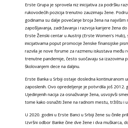
Erste Grupa je sprovela niz inicijativa za podršku r
rukovodećih pozicija trenutno zauzimaju žene. Podr
godinama su dalje povećanje broja žena na najvišim 
zapošljavanja, zadržavanja i razvoja karijere žena do n
Erste Ženski centar u Austriji (Erste Women’s Hub), 
inicijativama poput promocije ženske finansijske pism
razvila je nove forume za razmenu iskustava među ro
trenutne pandemije, često suočavaju sa izazovima pri
školovanjem dece na daljinu.
Erste Banka u Srbiji ostaje dosledna kontinuiranom
zaposlenih. Ovo opredeljenje je potvrdila još 2012. g
Ujedinjenih nacija za osnaživanje žena, usvojivši sm
tome kako osnažiti žene na radnom mestu, tržištu i u 
U 2020. godini u Erste Banci u Srbiji žene su činile p
Izvršni odbor Banke čine dve žene i dva muškarca, d