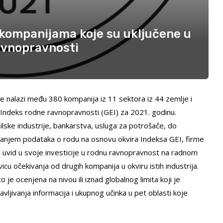
 kompanijama koje su uključene u
avnopravnosti
e nalazi među 380 kompanija iz 11 sektora iz 44 zemlje i
 Indeks rodne ravnopravnosti (GEI) za 2021. godinu.
ilske industrije, bankarstva, usluga za potrošače, do
jivanjem podataka o rodu na osnovu okvira Indeksa GEI, firme
 uvid u svoje investicije u rodnu ravnopravnost na radnom
icu očekivanja od drugih kompanija u okviru istih industrija.
 je ocenjena na nivou ili iznad globalnog limita koji je
vljivanja informacija i ukupnog učinka u pet oblasti koje