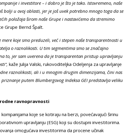
mpanije i investitore – i dobro je što je tako. Istovremeno, naše
 bolji u ovoj oblasti, jer je još uvek potrebno mnogo toga da se
ećih položaja širom naše Grupe i nastavićemo da stremimo
te Grupe Bernd Špalt.
mere koje smo preduzeli, već i stepen naše transparentnosti u
atelja o raznolikosti. U tim segmentima smo se značajno
na to, jer sam uverena da je transparentan pristup upravljanju
sti“,
kaže Julija Valski, rukovoditeljka Odeljenja za upravljanje
odne raznolikosti, ali i u mnogim drugim dimenzijama, čini nas
o, priznanje putem Blumbergovog Indeksa GEI predstavlja veliku
a rodne ravnopravnosti
 kompanijama koje se kotiraju na berzi, povećavajući širinu
rporativnom upravljanju (ESG) koji su dostupni investitorima.
ovanja omogućava investitorima da procene učinak