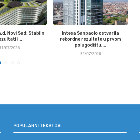
.d. Novi Sad: Stabilni
Intesa Sanpaolo ostvarila
ezultati i...
rekordne rezultate u prvom
polugodištu,...
31/07/2026
31/07/2026
POPULARNI TEKSTOVI