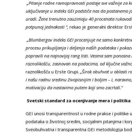
„Pitanje rodne ravnopravnosti postaje sve važnije za ko
uključivanje u Indeks GEI podstiče nas da postanemo još
uradi. Žene trenutno zauzimaju 40 procenata rukovod
potpunoj jednakosti “,
rekao je generalni direktor Ers
„Blumbergov Indeks GEI procenjuje ne samo konkretne 
procesu prikupljanja i deljenja naših podataka i pokaz
popravili na najnovijoj rang listi. Veoma sam ponosna 
raznolikošću, zasnovan na podacima, od ključne važno
raznolikošću u Erste Grupi.
„Širok obuhvat u oblasti r
i našu radnu sredinu živopisnijim i boljim – i, naravn
motivaciju da nastavimo putem koji smo zacrtali.“
Svetski standard za ocenjivanje mera i politik
GEI unosi transparentnost u rodne prakse i politike u
podataka o životnoj sredini, socijalnim pitanjima i ko
Sveobuhvatna i transparentna GEI metodologija bod