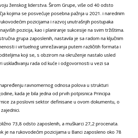
azvoju ženskog liderstva. Širom Grupe, više od 40 odsto
učja kojima se posvećuje posebna pažnja u 2021. i narednim
rukovodećim pozicijama i razvoj unutrašnjih postupaka
ajviših pozicija, kao i planiranje sukcesije na svim tržištima.
stručna grupa zaposlenih, nastavila je sa radom na ključnim
enosti i virtuelnog umrežavanja putem različitih formata i
diteljima koji se, s obzirom na okruženje nastalo usled
 usklađivanju rada od kuće i odgovornosti u vezi sa
 unapređenju ravnomernog odnosa polova u strukturi
odine, kada je bila jedna od prvih potpisnica Principa
ernice za poslovni sektor definisane u ovom dokumentu, o
zajednici.
ribližno 73,8 odsto zaposlenih, a muškarci 27,2 procenata.
ok je na rukovodećim pozicijama u Banci zaposleno oko 78