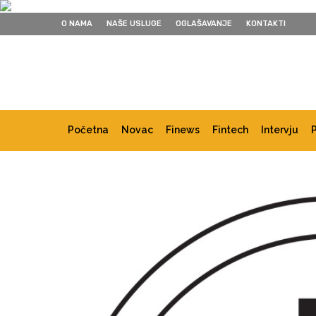
O NAMA
NAŠE USLUGE
OGLAŠAVANJE
KONTAKTI
Početna
Novac
Finews
Fintech
Intervju