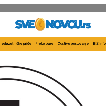
Preduzetničke priče
Preko bare
Održivo poslovanje
BIZ Info