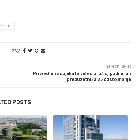
VNOSTI
0
naredni tekst
Privrednih subjekata više u prošloj godini, ali
preduzetnika 25 odsto manje
ATED POSTS