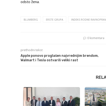
odsto žena.
BLUMBERG
ERSTE GRUPA
INDEKS RODNE RAVNOPRA
0 komentara
prethodni tekst
Apple ponovo proglašen najvrednijim brendom,
Walmart i Tesla ostvarili veliki rast
REL