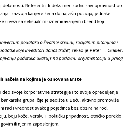
oj delatnosti. Referentni Indeks meri rodnu ravnopravnost po
ja i razvoja karijere žena do najviših pozicija, jednake
itike u vezi sa seksualnim uznemiravanjem i brend koji
niverzum podataka o životnoj sredini, socijalnim pitanjima i
odatke koje investitori danas traže“,
rekao je Peter T. Grauer,
anjivanju podataka ukazuje na poslovnu argumentaciju u prilog
ih načela na kojima je osnovana Erste
ni deo svoje korporativne strategije i to svoje opredeljenje
a bankarska grupa, čije je sedište u Beču, aktivno promoviše
ceni rad i vrednost svakog pojedinca bez obzira na rod,
iju, boju kože, versku ili političku pripadnost, etničko poreklo,
njegovim ili njenim zaposlenjem.