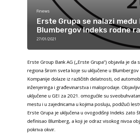
Finews
Erste Grupa se nalazi među
Blumbergov Indeks rodne r
27/01/2021
Erste Group Bank AG („Erste Grupa”) objavila je da s
regiona širom sveta koje su uključene u Blumbergov
Kompanije dolaze iz različitih delatnosti, od automob
inženjeringa i građevinarstva i maloprodaje. Objavl
uključene u GEI za 2021. omogućile su sveobuhvatan
mestu i u zajednicama u kojima posluju, podižući lestv
Erste Grupa je uključena u ovogodišnji Indeks zato što
definisao Blumberg, a koji je odraz visokog nivoa obja
pokriva okvir.