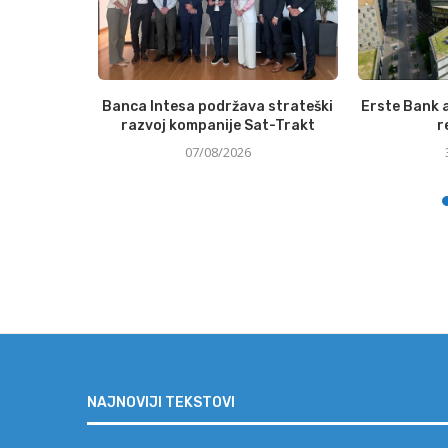
to udjela u
Banca Intesa podržava strateški
Erste Bank a
enoj...
razvoj kompanije Sat-Trakt
r
07/08/2026
NAJNOVIJI TEKSTOVI