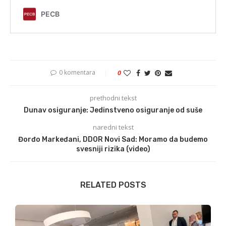
0 komentara
0
prethodni tekst
Dunav osiguranje: Jedinstveno osiguranje od suše
naredni tekst
Đorđo Markeđani, DDOR Novi Sad: Moramo da budemo
svesniji rizika (video)
RELATED POSTS