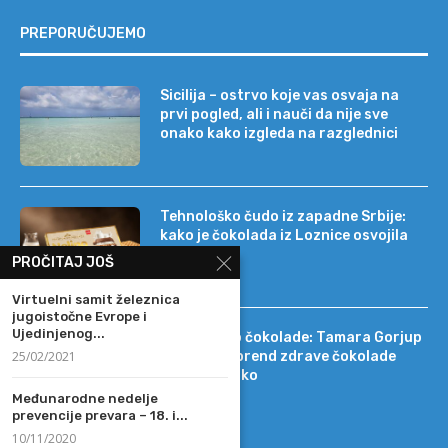
PREPORUČUJEMO
Sicilija – ostrvo koje vas osvaja na
prvi pogled, ali i nauči da nije sve
onako kako izgleda na razglednici
Tehnološko čudo iz zapadne Srbije:
kako je čokolada iz Loznice osvojila
22 tržišta
PROČITAJ JOŠ
Virtuelni samit železnica
jugoistočne Evrope i
Ujedinjenog...
Od DIF-a do čokolade: Tamara Gorjup
25/02/2021
pokrenula brend zdrave čokolade
Kapetan Koko
Međunarodne nedelje
prevencije prevara – 18. i...
10/11/2020