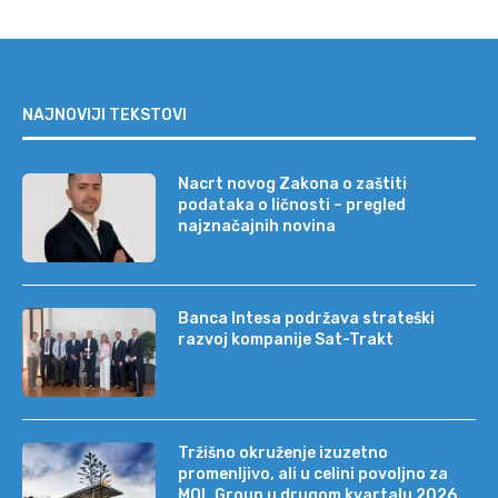
NAJNOVIJI TEKSTOVI
Nacrt novog Zakona o zaštiti
podataka o ličnosti – pregled
najznačajnih novina
Banca Intesa podržava strateški
razvoj kompanije Sat-Trakt
Tržišno okruženje izuzetno
promenljivo, ali u celini povoljno za
MOL Group u drugom kvartalu 2026.