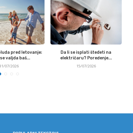
luda pred letovanje:
Da li se isplati štedeti na
se valjda baš...
električaru? Poređenje...
31/07/2026
15/07/2026