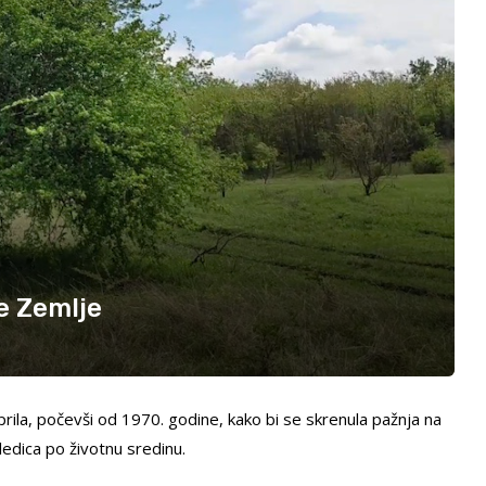
e Zemlje
ila, počevši od 1970. godine, kako bi se skrenula pažnja na
ledica po životnu sredinu.