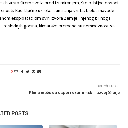
tinjskih vrsta širom sveta pred izumiranjem, što ozbiljno dovodi
snosti. Кao ključne uzroke izumiranja vrsta, biolozi navode
anom eksploatacijom svih izvora Zemlje i njenog biljnog i
e. Poslednjih godina, klimatske promene su neminovnost sa
0
naredni tekst
Klima može da uspori ekonomski razvoj Srbije
ATED POSTS