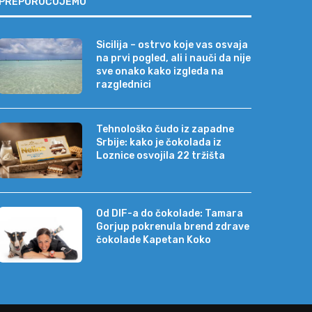
PREPORUČUJEMO
Sicilija – ostrvo koje vas osvaja
na prvi pogled, ali i nauči da nije
sve onako kako izgleda na
razglednici
Tehnološko čudo iz zapadne
Srbije: kako je čokolada iz
Loznice osvojila 22 tržišta
Od DIF-a do čokolade: Tamara
Gorjup pokrenula brend zdrave
čokolade Kapetan Koko