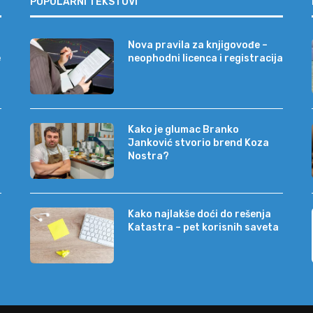
POPULARNI TEKSTOVI
Nova pravila za knjigovođe –
e
neophodni licenca i registracija
Kako je glumac Branko
Janković stvorio brend Koza
Nostra?
Kako najlakše doći do rešenja
Katastra – pet korisnih saveta