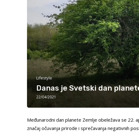
Lifestyle
Danas je Svetski dan planet
22/04/2021
Međunarodni dan planete Zemlje obeležava se 22. apr
značaj očuvanja prirode i sprečavanja negativnih pos