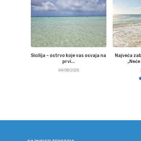
kog susreta
Sicilija – ostrvo koje vas osvaja na
Najveća zab
.
prvi...
„Neće 
04/08/2026