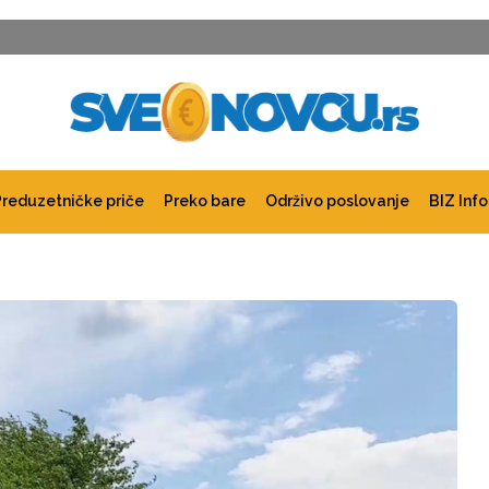
Preduzetničke priče
Preko bare
Održivo poslovanje
BIZ Info