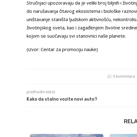
Stručnjaci upozoravaju da je veliki broj biljnih i živo
do narušavanja čitavog ekosistema i biološke raznovr
uništavanje staništa ljudskom aktivnošću, nekontrolis
životinjskog sveta, kao i zagađenjem životne sredin
kojom se suočavaju svi stanovnici naše planete.
(izvor: Centar za promociju nauke)
0 komentara
prethodni tekst
Kako da stalno vozite novi auto?
REL