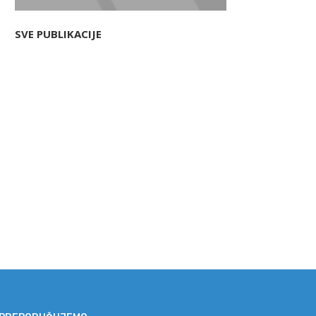
SVE PUBLIKACIJE
Štednja ili trošak? Zašto su
Tajna dugovečnih drveni
kvalitetna vrata zapravo...
objekata: Sve počinje prav
izborom...
07/07/2026
02/07/2026