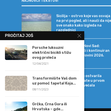
NAJNOVIJI TEKSTOVI
Sicilija – ostrvo koje vas osvaja
na prvi pogled, ali i nauči da nij
sve onako kako izgleda na
razglednici
PROČITAJ JOŠ
Erste Bank a.d. Novi Sad:
Porsche luksuzni
Stabilni rezultati i kontinuiran
električni bicikli stižu
rast i u prvoj polovini 2026.
ovog proleća
godine
12/04/2021
Intesa Sanpaolo ostvarila
Transformišite Vaš dom
rekordne rezultate u prvom
uz pomoć tapeta! Koja...
polugodištu, povećala
08/11/2023
projekcije
Grčka, Crna Gora ili
Hrvatska – gde...