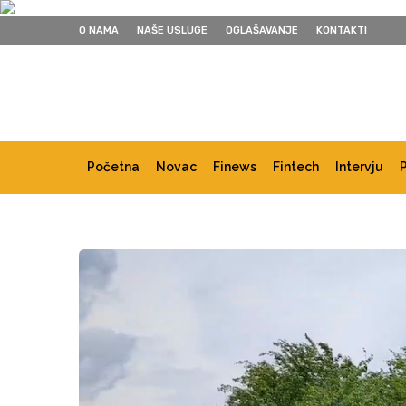
O NAMA
NAŠE USLUGE
OGLAŠAVANJE
KONTAKTI
Početna
Novac
Finews
Fintech
Intervju