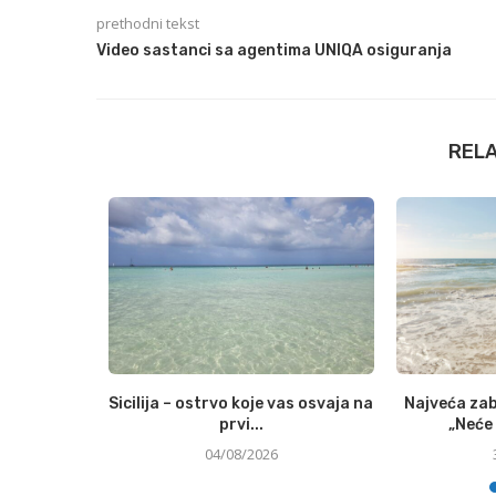
prethodni tekst
Video sastanci sa agentima UNIQA osiguranja
REL
ne udari po
Sicilija – ostrvo koje vas osvaja na
Najveća zab
prvi...
„Neće 
04/08/2026