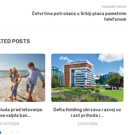
naredni tekst
Četvrtina potrošača u Srbiji plaća pametnim
telefonom
ATED POSTS
luda pred letovanje:
Delta Holding ubrzava razvoj uz
N
se valjda baš...
rast prihoda i...
31/07/2026
23/07/2026