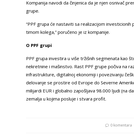
Kompanija navodi da činjenica da je njen osnivač pr
grupe.
“PPF grupa će nastaviti sa realizacijom investicionih p
timom kolega,” poručeno je iz kompanije.
O PPF grupi
PPF grupa investira u više tržišnih segmenata kao što
nekretnine i mašinstvo. Rast PPF grupe počiva na razv
infrastrukture, digitalnoj ekonomiji i povezivanju češ
delovanje se prostire od Evrope do Severne Amerike
milijardi EUR i globalno zapošljava 98.000 ljudi (na 
zemalja u kojima posluje i stvara profit.
0 komentara