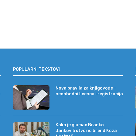
POPULARNI TEKSTOVI
Nova pravila za knjigovođe –
e
neophodni licenca i registracija
Kako je glumac Branko
Janković stvorio brend Koza