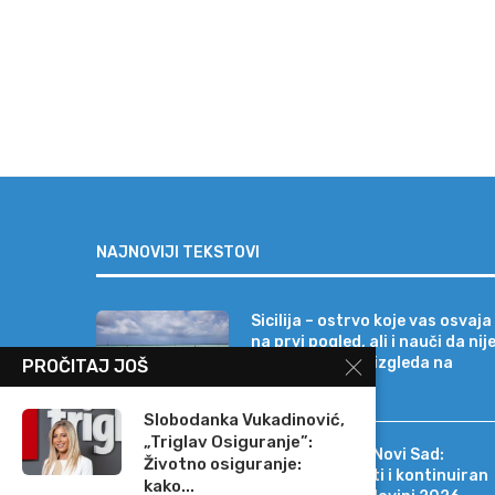
NAJNOVIJI TEKSTOVI
Sicilija – ostrvo koje vas osvaja
na prvi pogled, ali i nauči da nij
sve onako kako izgleda na
PROČITAJ JOŠ
razglednici
Slobodanka Vukadinović,
„Triglav Osiguranje”:
Erste Bank a.d. Novi Sad:
Životno osiguranje:
Stabilni rezultati i kontinuiran
kako...