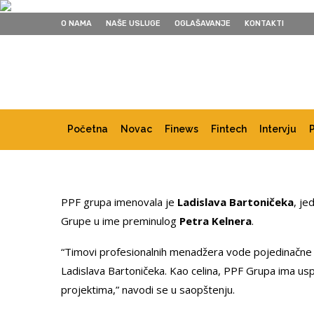
O NAMA
NAŠE USLUGE
OGLAŠAVANJE
KONTAKTI
Početna
Novac
Finews
Fintech
Intervju
PPF grupa imenovala je
Ladislava Bartoničeka
, je
Grupe u ime preminulog
Petra Kelnera
.
“Timovi profesionalnih menadžera vode pojedinačne 
Ladislava Bartoničeka. Kao celina, PPF Grupa ima usp
projektima,” navodi se u saopštenju.