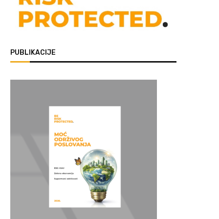
PUBLIKACIJE
estlé objavio rezultate za prvu
Milorad Bosnić novi predsedn
polovinu 2026. godine:...
Merkur osiguranja Srbij
23/07/2026
22/07/2026