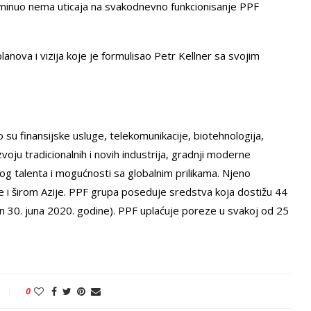
eminuo nema uticaja na svakodnevno funkcionisanje PPF
lanova i vizija koje je formulisao Petr Kellner sa svojim
 su finansijske usluge, telekomunikacije, biotehnologija,
oju tradicionalnih i novih industrija, gradnji moderne
kog talenta i mogućnosti sa globalnim prilikama. Njeno
 i širom Azije. PPF grupa poseduje sredstva koja dostižu 44
dan 30. juna 2020. godine). PPF uplaćuje poreze u svakoj od 25
0