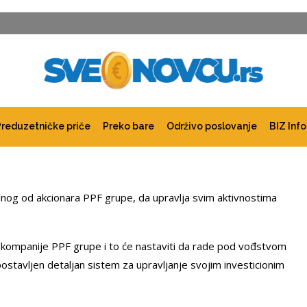
Preduzetničke priče
Preko bare
Održivo poslovanje
BIZ Info
dnog od akcionara PPF grupe, da upravlja svim aktivnostima
kompanije PPF grupe i to će nastaviti da rade pod vođstvom
ostavljen detaljan sistem za upravljanje svojim investicionim