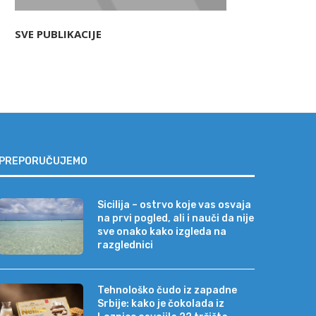
SVE PUBLIKACIJE
PREPORUČUJEMO
Sicilija – ostrvo koje vas osvaja
na prvi pogled, ali i nauči da nije
sve onako kako izgleda na
razglednici
Tehnološko čudo iz zapadne
Srbije: kako je čokolada iz