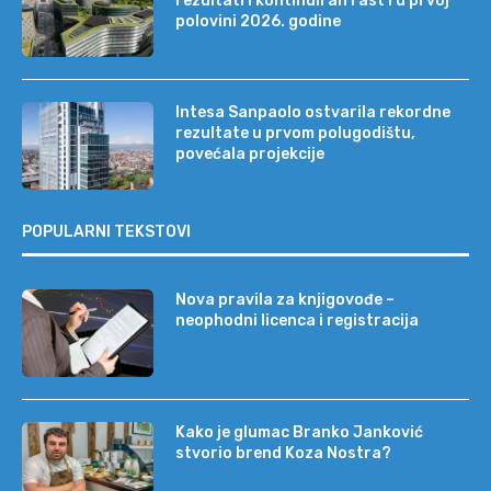
rezultati i kontinuiran rast i u prvoj
polovini 2026. godine
Intesa Sanpaolo ostvarila rekordne
rezultate u prvom polugodištu,
povećala projekcije
POPULARNI TEKSTOVI
Nova pravila za knjigovođe –
neophodni licenca i registracija
Kako je glumac Branko Janković
stvorio brend Koza Nostra?