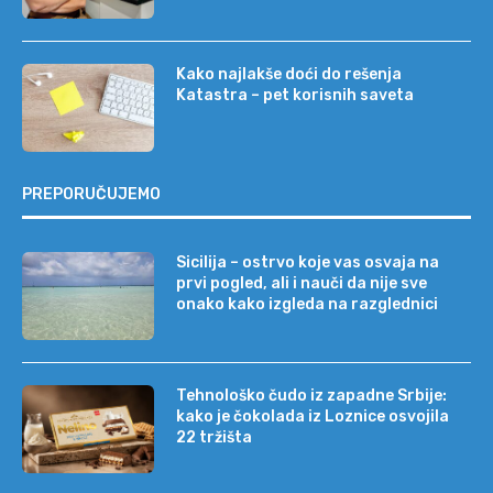
Kako najlakše doći do rešenja
Katastra – pet korisnih saveta
PREPORUČUJEMO
Sicilija – ostrvo koje vas osvaja na
prvi pogled, ali i nauči da nije sve
onako kako izgleda na razglednici
Tehnološko čudo iz zapadne Srbije:
kako je čokolada iz Loznice osvojila
22 tržišta