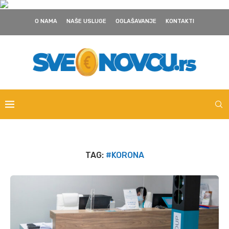
O NAMA
NAŠE USLUGE
OGLAŠAVANJE
KONTAKTI
TAG:
#KORONA