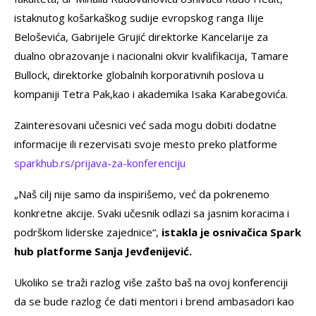
istaknutog košarkaškog sudije evropskog ranga Ilije
Beloševića, Gabrijele Grujić direktorke Kancelarije za
dualno obrazovanje i nacionalni okvir kvalifikacija, Tamare
Bullock, direktorke globalnih korporativnih poslova u
kompaniji Tetra Pak,kao i akademika Isaka Karabegovića.
Zainteresovani učesnici već sada mogu dobiti dodatne
informacije ili rezervisati svoje mesto preko platforme
sparkhub.rs/prijava-za-konferenciju
„Naš cilj nije samo da inspirišemo, već da pokrenemo
konkretne akcije. Svaki učesnik odlazi sa jasnim koracima i
podrškom liderske zajednice“,
istakla je osnivačica Spark
hub platforme Sanja Jevđenijević.
Ukoliko se traži razlog više zašto baš na ovoj konferenciji
da se bude razlog će dati mentori i brend ambasadori kao