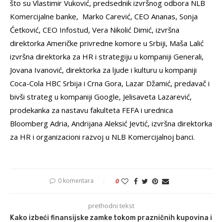
što su Vlastimir Vuković, predsednik izvršnog odbora NLB
Komercijalne banke, Marko Carević, CEO Ananas, Sonja
Ćetković, CEO Infostud, Vera Nikolić Dimić, izvršna
direktorka Američke privredne komore u Srbiji, Maša Lalić
izvršna direktorka za HR i strategiju u kompaniji Generali,
Jovana Ivanović, direktorka za ljude i kulturu u kompaniji
Coca-Cola HBC Srbija i Crna Gora, Lazar Džamić, predavač i
bivši strateg u kompaniji Google, Jelisaveta Lazarević,
prodekanka za nastavu fakulteta FEFA i urednica
Bloomberg Adria, Andrijana Aleksić Jevtić, izvršna direktorka
za HR i organizacioni razvoj u NLB Komercijalnoj banci.
0 komentara
0
prethodni tekst
Kako izbeći finansijske zamke tokom prazničnih kupovina i