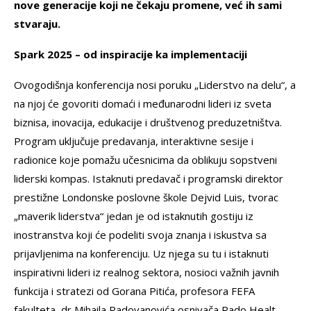
nove generacije koji ne čekaju promene, već ih sami
stvaraju.
Spark 2025 – od inspiracije ka implementaciji
Ovogodišnja konferencija nosi poruku „Liderstvo na delu“, a
na njoj će govoriti domaći i međunarodni lideri iz sveta
biznisa, inovacija, edukacije i društvenog preduzetništva.
Program uključuje predavanja, interaktivne sesije i
radionice koje pomažu učesnicima da oblikuju sopstveni
liderski kompas. Istaknuti predavač i programski direktor
prestižne Londonske poslovne škole Dejvid Luis, tvorac
„maverik liderstva“ jedan je od istaknutih gostiju iz
inostranstva koji će podeliti svoja znanja i iskustva sa
prijavljenima na konferenciju. Uz njega su tu i istaknuti
inspirativni lideri iz realnog sektora, nosioci važnih javnih
funkcija i stratezi od Gorana Pitića, profesora FEFA
fakulteta, dr Mihaila Radovanovića osnivača Rado Healt,