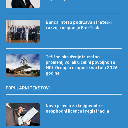
Banca Intesa podržava strateški
razvoj kompanije Sat-Trakt
Tržišno okruženje izuzetno
promenljivo, ali u celini povoljno za
MOL Group u drugom kvartalu 2026.
godine
POPULARNI TEKSTOVI
Nova pravila za knjigovođe –
neophodni licenca i registracija