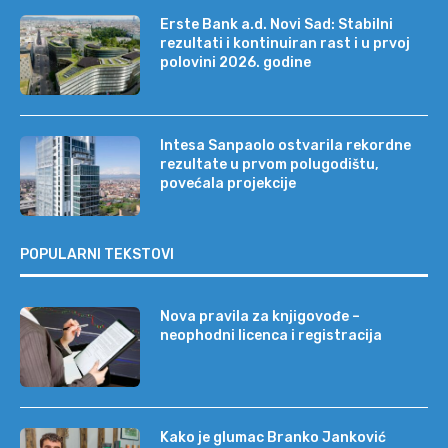
Erste Bank a.d. Novi Sad: Stabilni
rezultati i kontinuiran rast i u prvoj
polovini 2026. godine
Intesa Sanpaolo ostvarila rekordne
rezultate u prvom polugodištu,
povećala projekcije
POPULARNI TEKSTOVI
Nova pravila za knjigovođe –
neophodni licenca i registracija
Kako je glumac Branko Janković