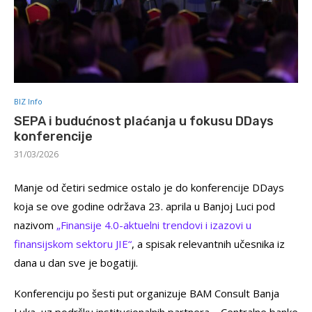
BIZ Info
SEPA i budućnost plaćanja u fokusu DDays
konferencije
31/03/2026
Manje od četiri sedmice ostalo je do konferencije DDays
koja se ove godine održava 23. aprila u Banjoj Luci pod
nazivom
„Finansije 4.0-aktuelni trendovi i izazovi u
finansijskom sektoru JIE“
, a spisak relevantnih učesnika iz
dana u dan sve je bogatiji.
Konferenciju po šesti put organizuje BAM Consult Banja
Luka, uz podršku institucionalnih partnera – Centralne banke