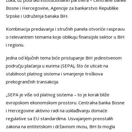
Bosne i Hercegovine, Agencije za bankarstvo Republike
Srpske i Udruženja banaka BiH.
Kombinacija predavanja i stručnih panela otvoriće raspravu
o relevantnim temama koje oblikuju finansijski sektor u BiH
i regionu.
Jedna od ključnih tema biće pristupanje BiH jedinstvenom
području plaćanja u eurima (SEPA), što će uticati na
stabilnost platnog sistema i smanjenje troškova
prekograničnih transakcija.
„SEPA je više od platnog sistema – to je korak bliže
evropskom ekonomskom prostoru. Centralna banka Bosne
i Hercegovine aktivno radi na usklađivanju domaće
regulative sa EU standardima. Usvajanjem preostalih
zakona na entitetskom i državnom nivou, BiH bi mogla