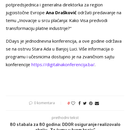
potpredsjednica i generalna direktorka za region
jugoistočne Evrope
Ana Drašković
održati predavanje na
temu „Inovacije u srcu plaćanja: Kako Visa predvodi
transformaciju platne industrije?“
DDays je jednodnevna konferencija, a ove godine održava
se na ostrvu Stara Ada u Banjoj Luci. Više informacija o
programu i učesnicima dostupno je na zvaničnom sajtu
konferencije
https://digitalnakonferencija.ba/
.
0 komentara
0
prethodni tekst
80 stabala za 80 godina: DDOR osiguranje realizovalo