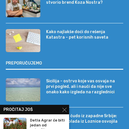
stvorio brend Koza Nostra?
Kako najlakše doći do rešenja
Katastra – pet korisnih saveta
PREPORUČUJEMO
Sicilija – ostrvo koje vas osvaja na
prvi pogled, ali i nauči da nije sve
onako kako izgleda na razglednici
PROČITAJ JOŠ
Tehnološko čudo iz zapadne Srbije:
Detla Agrar će biti
kako je čokolada iz Loznice osvojila
jedan od
22 tržišta