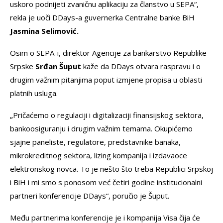
uskoro podnijeti zvaničnu aplikaciju za članstvo u SEPA“,
rekla je uoči DDays-a guvernerka Centralne banke BiH
Jasmina Selimović.
Osim o SEPA-i, direktor Agencije za bankarstvo Republike
Srpske
Srđan Šuput
kaže da DDays otvara raspravu i o
drugim važnim pitanjima poput izmjene propisa u oblasti
platnih usluga.
„Pričaćemo o regulaciji i digitalizaciji finansijskog sektora,
bankoosiguranju i drugim važnim temama. Okupićemo
sjajne paneliste, regulatore, predstavnike banaka,
mikrokreditnog sektora, lizing kompanija i izdavaoce
elektronskog novca. To je nešto što treba Republici Srpskoj
i BiH i mi smo s ponosom već četiri godine institucionalni
partneri konferencije DDays“, poručio je Šuput.
Među partnerima konferencije je i kompanija Visa čija će