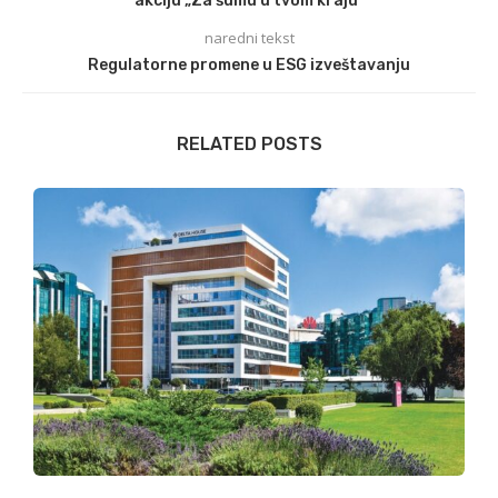
akciju „Za šumu u tvom kraju“
naredni tekst
Regulatorne promene u ESG izveštavanju
RELATED POSTS