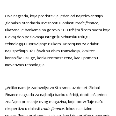
Ova nagrada, koja predstavlja jedan od najrelevantnijih
globalnih standarda izvrsnosti u oblasti
trade finance
,
ukazana je bankama na gotovo 100 tržišta širom sveta koje
u ovaj deo poslovanja integrišu vrhunsku uslugu,
tehnologiju i upravljanje rizikom. Kriterijumi za odabir
najuspešnijih uključivali su obim transakcija, kvalitet
korisničke usluge, konkurentnost cena, kao i primenu
inovativnih tehnologija.
„Veliko nam je zadovoljstvo što smo, uz deset Global
Finance nagrada za najbolju banku u Srbiji, dobili još jedno
značajno priznanje ovog magazina, koje potvrđuje našu
ekspertizu u oblasti
trade finance
, fokus na stalno
unapređenje proizvoda i usluga, kao i dugoročno poverenje