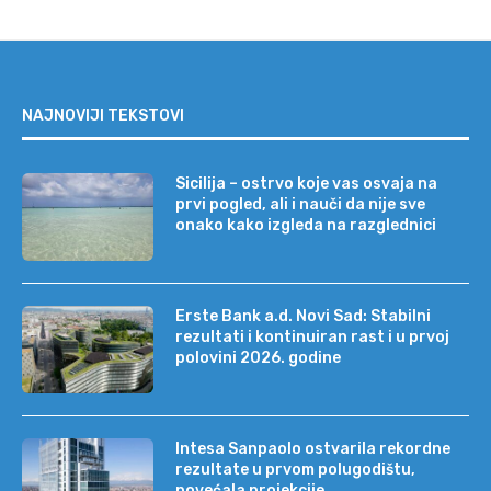
NAJNOVIJI TEKSTOVI
Sicilija – ostrvo koje vas osvaja na
prvi pogled, ali i nauči da nije sve
onako kako izgleda na razglednici
Erste Bank a.d. Novi Sad: Stabilni
rezultati i kontinuiran rast i u prvoj
polovini 2026. godine
Intesa Sanpaolo ostvarila rekordne
rezultate u prvom polugodištu,
povećala projekcije