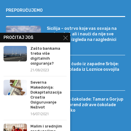
PREPORUČUJEMO
Sicilija – ostrvo koje vas osvaja na
prvi pogled, ali i nauči da nije sve
PROČITAJ JOŠ
onako kako izgleda na razglednici
Zašto bankama
treba više
digitalnih
osiguranja?
Tehnološko čudo iz zapadne Srbije:
kako je čokolada iz Loznice osvojila
21/08/2023
22 tržišta
Severna
Makedonija:
Dokapitalizacija
Croatia
Od DIF-a do čokolade: Tamara Gorjup
Osiguruvanje
pokrenula brend zdrave čokolade
Neživot
Kapetan Koko
16/07/2021
Malim i srednjim