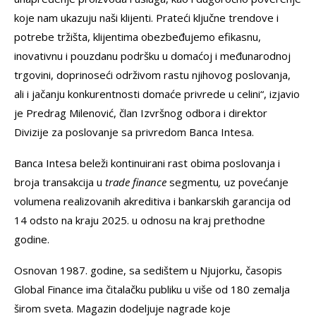
koje nam ukazuju naši klijenti. Prateći ključne trendove i
potrebe tržišta, klijentima obezbeđujemo efikasnu,
inovativnu i pouzdanu podršku u domaćoj i međunarodnoj
trgovini, doprinoseći održivom rastu njihovog poslovanja,
ali i jačanju konkurentnosti domaće privrede u celini“, izjavio
je Predrag Milenović, član Izvršnog odbora i direktor
Divizije za poslovanje sa privredom Banca Intesa.
Banca Intesa beleži kontinuirani rast obima poslovanja i
broja transakcija u
trade finance
segmentu
,
uz povećanje
volumena realizovanih akreditiva i bankarskih garancija od
14 odsto na kraju 2025. u odnosu na kraj prethodne
godine.
Osnovan 1987. godine, sa sedištem u Njujorku, časopis
Global Finance ima čitalačku publiku u više od 180 zemalja
širom sveta. Magazin dodeljuje nagrade koje