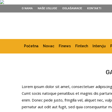
O NAMA
NAŠE USLUGE
OGLAŠAVANJE
KONTAKTI
Početna
Novac
Finews
Fintech
Intervju
G
Lorem ipsum dolor sit amet, consectetuer adipiscing
Cumt sociis natoque penatibus et magnis dis parturi
enim. Donec pede justo, fringilla vel, aliquet nec, 
pernatur aut odit aut fugit, sed quia consequuntur m