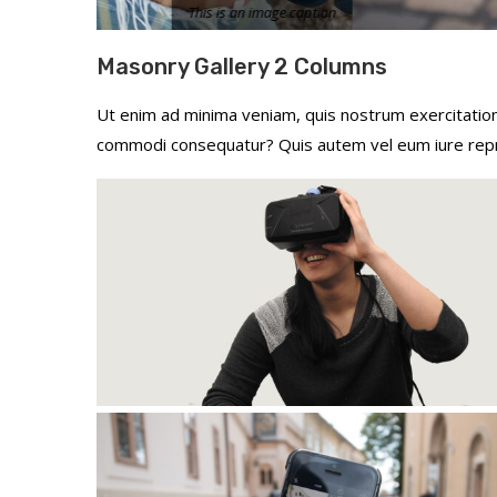
 image caption
Masonry Gallery 2 Columns
Ut enim ad minima veniam, quis nostrum exercitatione
commodi consequatur? Quis autem vel eum iure repreh