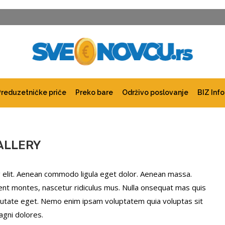
Preduzetničke priče
Preko bare
Održivo poslovanje
BIZ Info
ALLERY
 elit. Aenean commodo ligula eget dolor. Aenean massa.
ent montes, nascetur ridiculus mus. Nulla onsequat mas quis
vulputate eget. Nemo enim ipsam voluptatem quia voluptas sit
agni dolores.