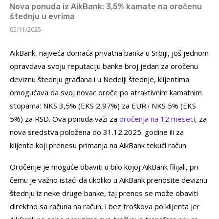
Nova ponuda iz AikBank: 3,5% kamate na oročenu
štednju u evrima
05/11/2025
AikBank, najveća domaća privatna banka u Srbiji, još jednom
opravdava svoju reputaciju banke broj jedan za oročenu
deviznu štednju građana i u Nedelji štednje, klijentima
omogućava da svoj novac oroče po atraktivnim kamatnim
stopama: NKS 3,5% (EKS 2,97%) za EUR i NKS 5% (EKS
5%) za RSD. Ova ponuda važi za
oročenja na 12 meseci
, za
nova sredstva položena do 31.12.2025. godine ili za
klijente koji prenesu primanja na AikBank tekući račun.
Oročenje je moguće obaviti u bilo kojoj AikBank filijali, pri
čemu je važno istaći da ukoliko u AikBank prenosite deviznu
štednju iz neke druge banke, taj prenos se može obaviti
direktno sa računa na račun, i bez troškova po klijenta jer