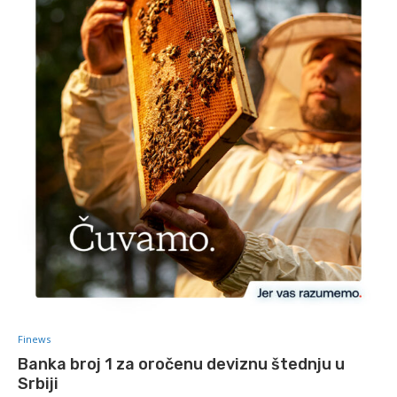
Finews
Banka broj 1 za oročenu deviznu štednju u
Srbiji