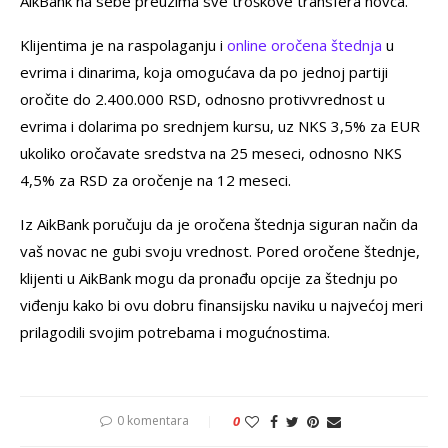
AikBank na sebe preuzima sve troškove transfera novca.
Klijentima je na raspolaganju i
online oročena štednja
u
evrima i dinarima, koja omogućava da po jednoj partiji
oročite do 2.400.000 RSD, odnosno protivvrednost u
evrima i dolarima po srednjem kursu, uz NKS 3,5% za EUR
ukoliko oročavate sredstva na 25 meseci, odnosno NKS
4,5% za RSD za oročenje na 12 meseci.
Iz AikBank poručuju da je oročena štednja siguran način da
vaš novac ne gubi svoju vrednost. Pored oročene štednje,
klijenti u AikBank mogu da pronađu opcije za štednju po
viđenju kako bi ovu dobru finansijsku naviku u najvećoj meri
prilagodili svojim potrebama i mogućnostima.
0 komentara
0