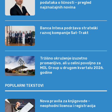
podataka o ličnosti – pregled
najznačajnih novina
Banca Intesa podržava strateški
razvoj kompanije Sat-Trakt
Tržišno okruženje izuzetno
promenljivo, ali u celini povoljno za
MOL Group u drugom kvartalu 2026.
godine
POPULARNI TEKSTOVI
Nova pravila za knjigovođe –
neophodni licenca i registracija