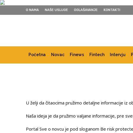
O NAMA
NAŠE USLUGE
OGLAŠAVANJE
KONTAKTI
Početna
Novac
Finews
Fintech
Intervju
U želji da čitaocima pružimo detaljne informacije iz 
Naša ideja je da pružimo valjane informacije, pre svega
Portal Sve o novcu je pod sloganom Be risk protected 