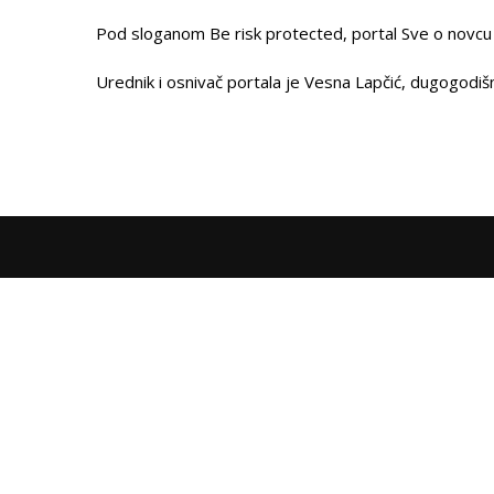
Pod sloganom Be risk protected, portal Sve o novcu j
Urednik i osnivač portala je Vesna Lapčić, dugogodišn