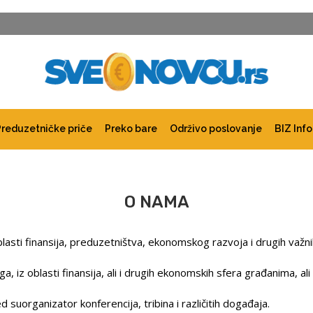
Preduzetničke priče
Preko bare
Održivo poslovanje
BIZ Info
O NAMA
oblasti finansija, preduzetništva, ekonomskog razvoja i drugih važn
, iz oblasti finansija, ali i drugih ekonomskih sfera građanima, ali
suorganizator konferencija, tribina i različitih događaja.