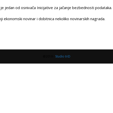
e jedan od osnivača Inicijative za jačanje bezbednosti podataka.
ji ekonomski novinar i dobitnica nekoliko novinarskih nagrada.
@2019 -
Studio triD