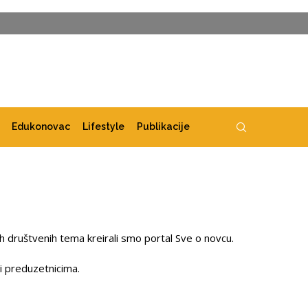
Edukonovac
Lifestyle
Publikacije
ih društvenih tema kreirali smo portal Sve o novcu.
 i preduzetnicima.